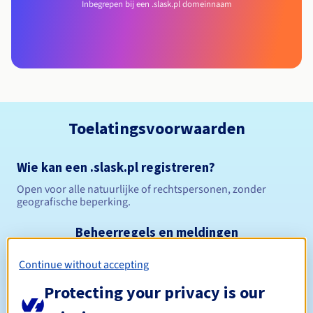
Inbegrepen bij een .slask.pl domeinnaam
Toelatingsvoorwaarden
Wie kan een .slask.pl registreren?
Open voor alle natuurlijke of rechtspersonen, zonder
geografische beperking.
Beheerregels en meldingen
Continue without accepting
Tussen 1 en 10 jaar
Registratieperiode
Protecting your privacy is our