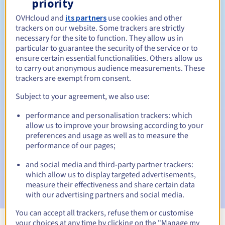
priority
Tussen 1 en 10 jaar
Verlengingsperiode
OVHcloud and
its partners
use cookies and other
trackers on our website. Some trackers are strictly
necessary for the site to function. They allow us in
particular to guarantee the security of the service or to
Inlosperiode
ensure certain essential functionalities. Others allow us
to carry out anonymous audience measurements. These
trackers are exempt from consent.
Automatische meldingen:
Subject to your agreement, we also use:
Waarschuwings-e-mails:
60, 30, 15, 7 en 3 dagen vóór de
performance and personalisation trackers: which
vervaldatum
allow us to improve your browsing according to your
preferences and usage as well as to measure the
E-mail op de vervaldatum
om de schorsing van de
performance of our pages;
domeinnaam te melden
and social media and third-party partner trackers:
E-mail na de Redemption Grace Period
om de
which allow us to display targeted advertisements,
verwijdering van de domeinnaam te melden
measure their effectiveness and share certain data
with our advertising partners and social media.
You can accept all trackers, refuse them or customise
your choices at any time by clicking on the "Manage my