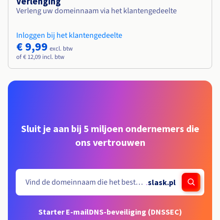
Verlenging
Verleng uw domeinnaam via het klantengedeelte
Inloggen bij het klantengedeelte
€ 9,99
excl. btw
of € 12,09 incl. btw
Sluit je aan bij 5 miljoen ondernemers die
ons vertrouwen
.
slask.pl
Starter E-mail
DNS-beveiliging (DNSSEC)