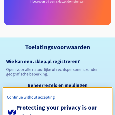
Inbegrepen bij een .sklep.pl domeinnaam
Toelatingsvoorwaarden
Wie kan een .sklep.pl registreren?
Open voor alle natuurlijke of rechtspersonen, zonder
geografische beperking.
Beheerregels en meldingen
Continue without accepting
Tussen 1 en 10 jaar
Registratieperiode
Protecting your privacy is our