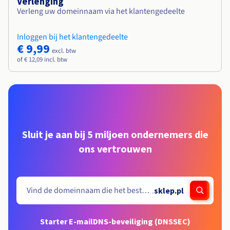
Verlenging
Verleng uw domeinnaam via het klantengedeelte
Inloggen bij het klantengedeelte
€ 9,99
excl. btw
of € 12,09 incl. btw
Sluit je aan bij 5 miljoen ondernemers die
ons vertrouwen
.
sklep.pl
Starter E-mail
DNS-beveiliging (DNSSEC)