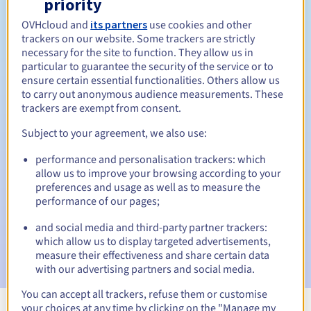
priority
Tussen 1 en 10 jaar
Verlengingsperiode
OVHcloud and
its partners
use cookies and other
trackers on our website. Some trackers are strictly
necessary for the site to function. They allow us in
particular to guarantee the security of the service or to
Inlosperiode
ensure certain essential functionalities. Others allow us
to carry out anonymous audience measurements. These
trackers are exempt from consent.
Automatische meldingen:
Subject to your agreement, we also use:
Waarschuwings-e-mails:
60, 30, 15, 7 en 3 dagen vóór de
performance and personalisation trackers: which
vervaldatum
allow us to improve your browsing according to your
preferences and usage as well as to measure the
E-mail op de vervaldatum
om de schorsing van de
performance of our pages;
domeinnaam te melden
and social media and third-party partner trackers:
E-mail na de Redemption Grace Period
om de
which allow us to display targeted advertisements,
verwijdering van de domeinnaam te melden
measure their effectiveness and share certain data
with our advertising partners and social media.
You can accept all trackers, refuse them or customise
your choices at any time by clicking on the "Manage my