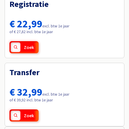
Documentatie
Documentatie
Registratie
Roadmap & Changelog
Tarieven
Roadmap & Changelog
Roadmap & Changelog
Monitoring
Beschikbaarheid per regio
Documentatie
€ 22,99
Roadmap & Changelog
excl. btw 1e jaar
Roadmap & Changelog
of € 27,82 incl. btw 1e jaar
Zoek
Transfer
€ 32,99
excl. btw 1e jaar
of € 39,92 incl. btw 1e jaar
Zoek