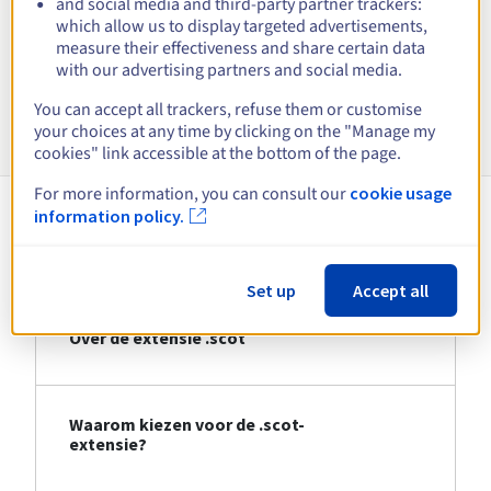
and social media and third-party partner trackers:
which allow us to display targeted advertisements,
measure their effectiveness and share certain data
Bekijk alle extensies
with our advertising partners and social media.
You can accept all trackers, refuse them or customise
Informatie over .scot
your choices at any time by clicking on the "Manage my
cookies" link accessible at the bottom of the page.
For more information, you can consult our
cookie usage
information policy.
About .scot
Set up
Accept all
Over de extensie .scot
Waarom kiezen voor de .scot-
extensie?