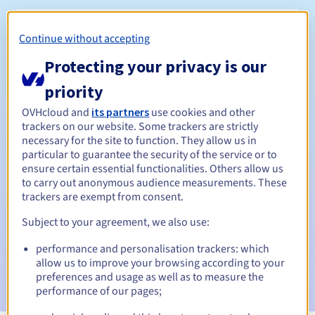
Tussen 1 en 10 jaar
Verlengingsperiode
Continue without accepting
Protecting your privacy is our
priority
30 dagen
Inlosperiode
OVHcloud and
its partners
use cookies and other
trackers on our website. Some trackers are strictly
necessary for the site to function. They allow us in
Automatische meldingen:
particular to guarantee the security of the service or to
ensure certain essential functionalities. Others allow us
Waarschuwings-e-mails:
60, 30, 15, 7 en 3 dagen vóór de
to carry out anonymous audience measurements. These
vervaldatum
trackers are exempt from consent.
E-mail op de vervaldatum
om de schorsing van de
Subject to your agreement, we also use:
domeinnaam te melden
performance and personalisation trackers: which
E-mail na de Redemption Grace Period
om de
allow us to improve your browsing according to your
verwijdering van de domeinnaam te melden
preferences and usage as well as to measure the
performance of our pages;