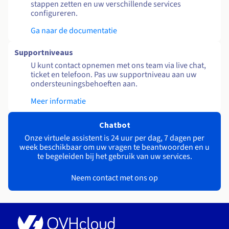
stappen zetten en uw verschillende services
configureren.
Ga naar de documentatie
Supportniveaus
U kunt contact opnemen met ons team via live chat,
ticket en telefoon. Pas uw supportniveau aan uw
ondersteuningsbehoeften aan.
Meer informatie
Chatbot
Onze virtuele assistent is 24 uur per dag, 7 dagen per
week beschikbaar om uw vragen te beantwoorden en u
te begeleiden bij het gebruik van uw services.
Neem contact met ons op