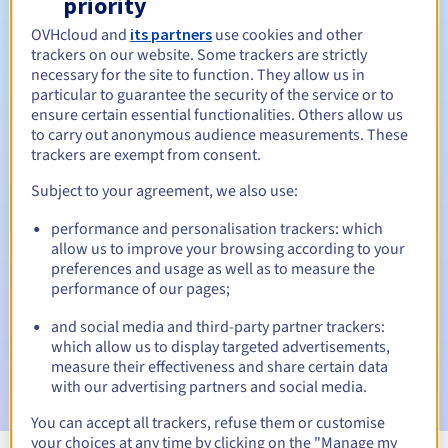
priority
OVHcloud and
its partners
use cookies and other
Tussen 1 en 10 jaar
Verlengingsperiode
trackers on our website. Some trackers are strictly
necessary for the site to function. They allow us in
particular to guarantee the security of the service or to
ensure certain essential functionalities. Others allow us
30 dagen
Inlosperiode
to carry out anonymous audience measurements. These
trackers are exempt from consent.
Subject to your agreement, we also use:
Automatische meldingen:
performance and personalisation trackers: which
Waarschuwings-e-mails:
60, 30, 15, 7 en 3 dagen vóór de
allow us to improve your browsing according to your
vervaldatum
preferences and usage as well as to measure the
performance of our pages;
E-mail op de vervaldatum
om de schorsing van de
domeinnaam te melden
and social media and third-party partner trackers:
which allow us to display targeted advertisements,
E-mail na de Redemption Grace Period
om de
measure their effectiveness and share certain data
verwijdering van de domeinnaam te melden
with our advertising partners and social media.
You can accept all trackers, refuse them or customise
your choices at any time by clicking on the "Manage my