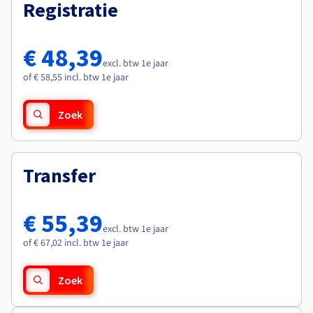
Documentatie
Documentatie
Registratie
Roadmap & Changelog
Tarieven
Roadmap & Changelog
Roadmap & Changelog
Monitoring
Beschikbaarheid per regio
Documentatie
€ 48,39
Roadmap & Changelog
excl. btw 1e jaar
Roadmap & Changelog
of € 58,55 incl. btw 1e jaar
Zoek
Transfer
€ 55,39
excl. btw 1e jaar
of € 67,02 incl. btw 1e jaar
Zoek