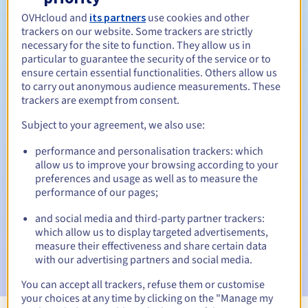
OVHcloud and
its partners
use cookies and other
Tussen 1 en 10 jaar
Verlengingsperiode
trackers on our website. Some trackers are strictly
necessary for the site to function. They allow us in
particular to guarantee the security of the service or to
ensure certain essential functionalities. Others allow us
30 dagen
Inlosperiode
to carry out anonymous audience measurements. These
trackers are exempt from consent.
Subject to your agreement, we also use:
Automatische meldingen:
performance and personalisation trackers: which
Waarschuwings-e-mails:
60, 30, 15, 7 en 3 dagen vóór de
allow us to improve your browsing according to your
vervaldatum
preferences and usage as well as to measure the
performance of our pages;
E-mail op de vervaldatum
om de schorsing van de
domeinnaam te melden
and social media and third-party partner trackers:
which allow us to display targeted advertisements,
E-mail na de Redemption Grace Period
om de
measure their effectiveness and share certain data
verwijdering van de domeinnaam te melden
with our advertising partners and social media.
You can accept all trackers, refuse them or customise
your choices at any time by clicking on the "Manage my