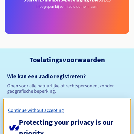
Inbegrepen bij een .radio domeinnaam
Toelatingsvoorwaarden
Wie kan een .radio registreren?
Open voor alle natuurlijke of rechtspersonen, zonder
geografische beperking.
Beheerregels en meldingen
Continue without accepting
Tussen 1 en 10 jaar
Registratieperiode
Protecting your privacy is our
priority