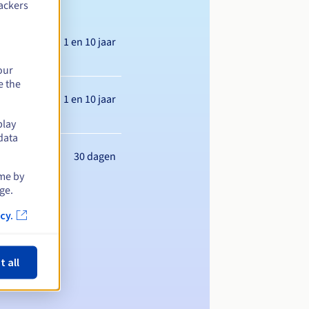
ackers
Tussen 1 en 10 jaar
our
e the
Tussen 1 en 10 jaar
play
data
30 dagen
ime by
ge.
cy.
t all