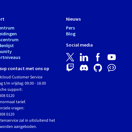
rt
Nieuws
entrum
Pers
eidingen
Blog
scentrum
Social media
enlijst
unity
rtniveaus
svp contact met ons op
cloud Customer Service
 t/m vrijdag: 09.00 - 18.00
sche support:
808 0120
normaal tarief.
ciele vragen:
808 0120
tenservice zal in uitsluitend het
 worden aangeboden.