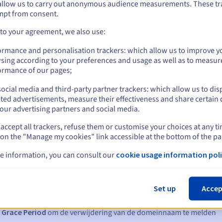
allow us to carry out anonymous audience measurements. These tr
Beheerregels en meldingen
mpt from consent.
 to your agreement, we also use:
ormance and personalisation trackers: which allow us to improve y
sing according to your preferences and usage as well as to measur
ormance of our pages;
ocial media and third-party partner trackers: which allow us to dis
ted advertisements, measure their effectiveness and share certain 
our advertising partners and social media.
accept all trackers, refuse them or customise your choices at any t
 on the "Manage my cookies" link accessible at the bottom of the pa
en:
e information, you can consult our
cookie usage information poli
60, 30, 15, 7 en 3 dagen vóór de vervaldatum
Set up
Accep
m
om de schorsing van de domeinnaam te melden
 Grace Period
om de verwijdering van de domeinnaam te melden