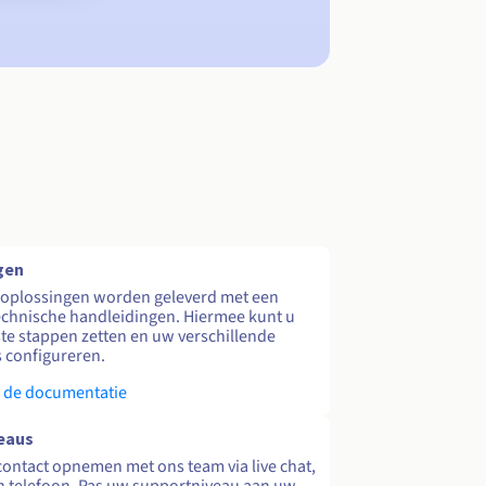
gen
 oplossingen worden geleverd met een
echnische handleidingen. Hiermee kunt u
te stappen zetten en uw verschillende
s configureren.
 de documentatie
eaus
contact opnemen met ons team via live chat,
en telefoon. Pas uw supportniveau aan uw