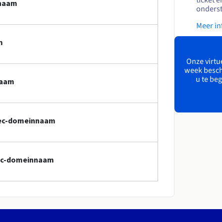
nnaam
onders
Meer in
m
Onze virtue
week besch
u te beg
naam
ebec-domeinnaam
bec-domeinnaam