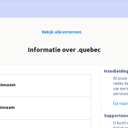
Bekijk alle extensies
Informatie over .quebec
Handleidin
Al onze
reeks t
einnaam
uw eers
service
Ga naar
einnaam
Supportniv
U kunt 
ticket 