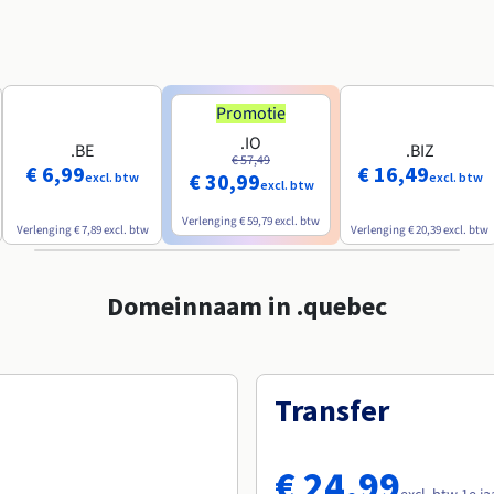
Promotie
.IO
.BE
.BIZ
€ 57,49
€ 6,99
€ 16,49
€ 30,99
excl. btw
excl. btw
excl. btw
Verlenging
€ 59,79
excl. btw
Verlenging
€ 7,89
excl. btw
Verlenging
€ 20,39
excl. btw
Domeinnaam in .quebec
Transfer
€ 24,99