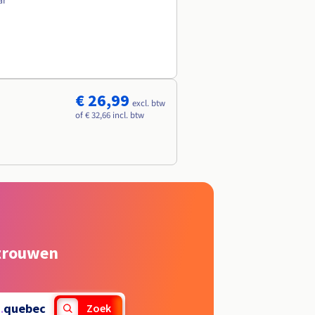
ar
€ 26,99
excl. btw
of € 32,66 incl. btw
rtrouwen
.
quebec
Zoek