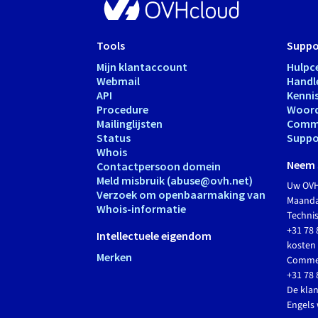
Tools
Suppo
Mijn klantaccount
Hulpc
Webmail
Handl
API
Kenni
Procedure
Woord
Mailinglijsten
Comm
Status
Suppo
Whois
Neem 
Contactpersoon domein
Meld misbruik (abuse@ovh.net)
Uw OVH
Verzoek om openbaarmaking van
Maandag
Whois-informatie
Techni
+31 78 
Intellectuele eigendom
kosten 
Merken
Commer
+31 78 
De klan
Engels