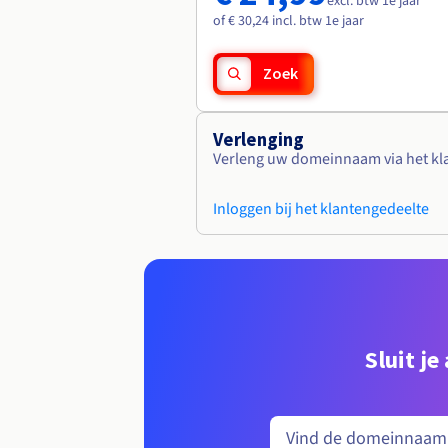
excl. btw 1e jaar
of € 30,24 incl. btw 1e jaar
Zoek
Verlenging
Verleng uw domeinnaam via het kl
Inloggen bij het klantengedeelte
Sluit j