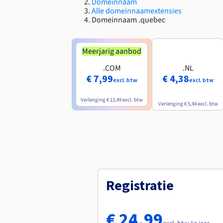
Domeinnaam
Alle domeinnaamextensies
Domeinnaam .quebec
Meerjarig aanbod
.COM
.NL
€ 7,99
€ 4,38
excl. btw
excl. btw
Verlenging
€ 13,49
excl. btw
Verlenging
€ 5,84
excl. btw
Registratie
€ 24,99