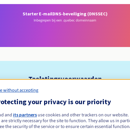
Starter E-mail
DNS-beveiliging (DNSSEC)
Inbegrepen bij een .quebec domeinnaam
Toelatingsvoorwaarden
e without accepting
 registreren?
otecting your privacy is our priority
alle natuurlijke en rechtspersonen die banden hebben met de gem
 culturele, toeristische, commerciële of andere aard zijn, voor zover
ud and
its partners
use cookies and other trackers on our website
 daar geen nadeel van ondervindt. De verandering van eigenaar ge
 are strictly necessary for the site to function. They allow us in parti
e the security of the service or to ensure certain essential functiona