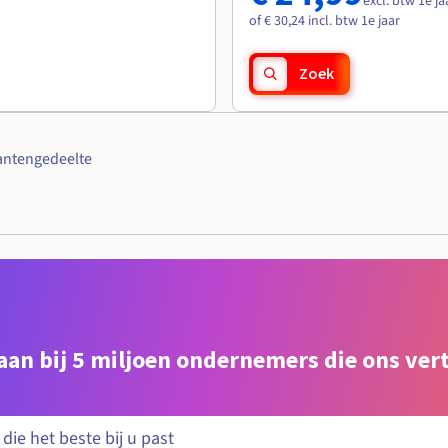
excl. btw 1e ja
of € 30,24 incl. btw 1e jaar
Zoek
antengedeelte
e aan bij 5 miljoen ondernemers die ons ve