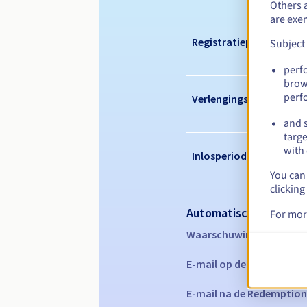
Others 
are exe
Registratieperiode
Subject
perf
brow
perf
Verlengingsperiode
and s
targe
with 
Inlosperiode
You can 
clicking
Automatische melding
For mor
Waarschuwings-e-mails:
E-mail op de vervaldatu
E-mail na de Redemption