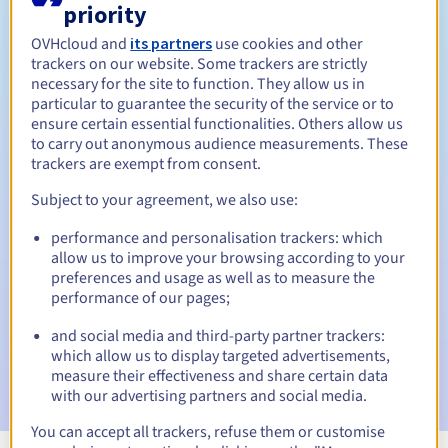
priority
Tussen 1 en 5 jaar
Verlengingsperiode
OVHcloud and
its partners
use cookies and other
trackers on our website. Some trackers are strictly
necessary for the site to function. They allow us in
particular to guarantee the security of the service or to
30 dagen
Inlosperiode
ensure certain essential functionalities. Others allow us
to carry out anonymous audience measurements. These
trackers are exempt from consent.
Subject to your agreement, we also use:
Automatische meldingen:
Waarschuwings-e-mails:
60, 30, 15, 7 en 3 dagen vóór de
performance and personalisation trackers: which
vervaldatum
allow us to improve your browsing according to your
preferences and usage as well as to measure the
E-mail op de vervaldatum
om de schorsing van de
performance of our pages;
domeinnaam te melden
and social media and third-party partner trackers:
which allow us to display targeted advertisements,
E-mail na de Redemption Grace Period
om de
verwijdering van de domeinnaam te melden
measure their effectiveness and share certain data
with our advertising partners and social media.
You can accept all trackers, refuse them or customise