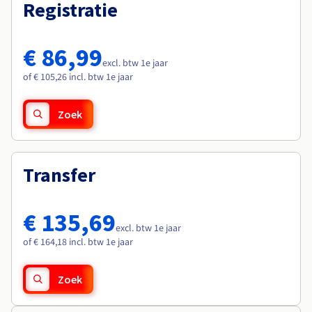
Documentatie
Documentatie
Registratie
Roadmap & Changelog
Tarieven
Roadmap & Changelog
Roadmap & Changelog
Monitoring
Beschikbaarheid per regio
Documentatie
€ 86,99
Roadmap & Changelog
excl. btw 1e jaar
Roadmap & Changelog
of € 105,26 incl. btw 1e jaar
Zoek
Transfer
€ 135,69
excl. btw 1e jaar
of € 164,18 incl. btw 1e jaar
Zoek