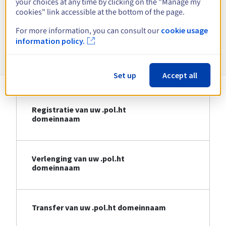
your choices at any time by clicking on the "Manage my
cookies" link accessible at the bottom of the page.
Bekijk alle extensies
For more information, you can consult our
cookie usage
information policy.
Informatie over .pol.ht
Set up
Accept all
Registratie van uw .pol.ht
domeinnaam
Verlenging van uw .pol.ht
domeinnaam
Transfer van uw .pol.ht domeinnaam