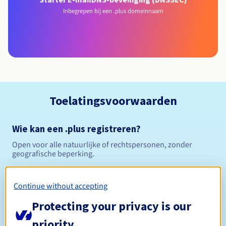
Inbegrepen bij een .plus domeinnaam
Toelatingsvoorwaarden
Wie kan een .plus registreren?
Open voor alle natuurlijke of rechtspersonen, zonder
geografische beperking.
Beheerregels en meldingen
Continue without accepting
Tussen 1 en 10 jaar
Registratieperiode
Protecting your privacy is our
priority