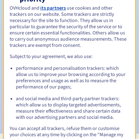
OVHcloud and
its partners
use cookies and other
Tussen 1 en 10 jaar
Verlengingsperiode
trackers on our website. Some trackers are strictly
necessary for the site to function. They allow us in
particular to guarantee the security of the service or to
ensure certain essential functionalities. Others allow us
30 dagen
Inlosperiode
to carry out anonymous audience measurements. These
trackers are exempt from consent.
Subject to your agreement, we also use:
Automatische meldingen:
performance and personalisation trackers: which
Waarschuwings-e-mails:
60, 30, 15, 7 en 3 dagen vóór de
allow us to improve your browsing according to your
vervaldatum
preferences and usage as well as to measure the
performance of our pages;
E-mail op de vervaldatum
om de schorsing van de
domeinnaam te melden
and social media and third-party partner trackers:
which allow us to display targeted advertisements,
E-mail na de Redemption Grace Period
om de
measure their effectiveness and share certain data
verwijdering van de domeinnaam te melden
with our advertising partners and social media.
You can accept all trackers, refuse them or customise
your choices at any time by clicking on the "Manage my