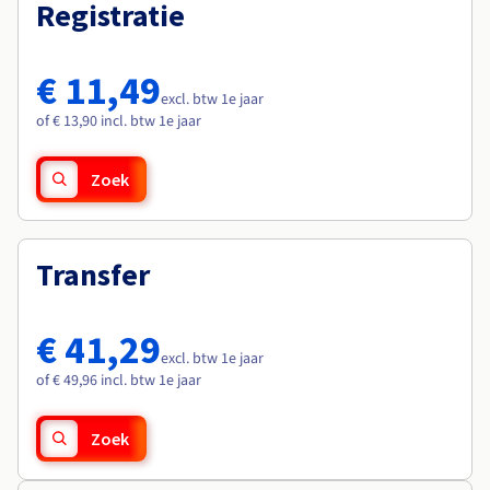
Documentatie
Documentatie
Registratie
Roadmap & Changelog
Tarieven
Roadmap & Changelog
Roadmap & Changelog
Monitoring
Beschikbaarheid per regio
Documentatie
€ 11,49
Roadmap & Changelog
excl. btw 1e jaar
Roadmap & Changelog
of € 13,90 incl. btw 1e jaar
Zoek
Transfer
€ 41,29
excl. btw 1e jaar
of € 49,96 incl. btw 1e jaar
Zoek