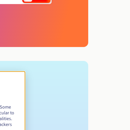
. Some
cular to
lities.
ackers