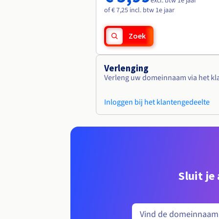
excl. btw 1e jaar
of € 7,25 incl. btw 1e jaar
Zoek
Verlenging
Verleng uw domeinnaam via het kl
Inloggen bij het klantengedeelte
Sluit j