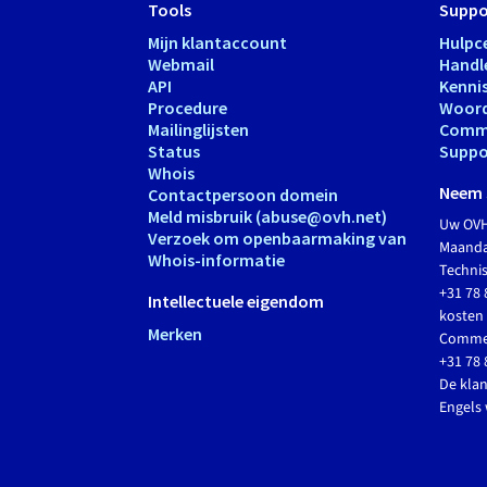
Tools
Suppo
Mijn klantaccount
Hulpc
Webmail
Handl
API
Kenni
Procedure
Woord
Mailinglijsten
Comm
Status
Suppo
Whois
Neem 
Contactpersoon domein
Meld misbruik (abuse@ovh.net)
Uw OVH
Verzoek om openbaarmaking van
Maandag
Whois-informatie
Techni
+31 78 
Intellectuele eigendom
kosten 
Merken
Commer
+31 78 
De klan
Engels