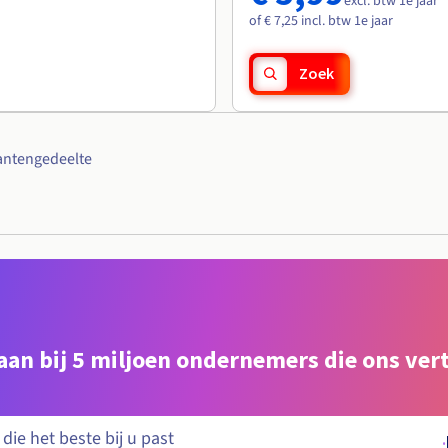
excl. btw 1e jaar
of € 7,25 incl. btw 1e jaar
Zoek
antengedeelte
e aan bij 5 miljoen ondernemers die ons ve
.