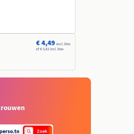
€ 4,49
excl. btw
of € 5,43 incl. btw
rtrouwen
perso.tn
Zoek