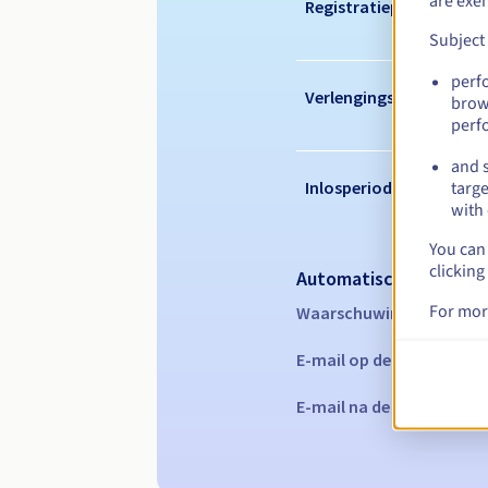
are exe
Registratieperiode
Subject
perf
Verlengingsperiode
brow
perf
and s
Inlosperiode
targe
with 
You can 
clicking
Automatische melding
For mor
Waarschuwings-e-mails:
E-mail op de vervaldatu
E-mail na de Redemption