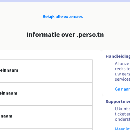
Bekijk alle extensies
Informatie over .perso.tn
Handleidin
Al onze
reeks t
omeinnaam
uw eers
service
Ga naar
meinnaam
Supportniv
U kunt 
ticket 
innaam
onders
Meer in