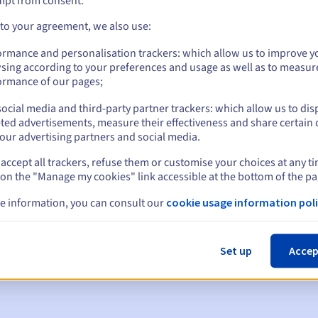
mpt from consent.
 to your agreement, we also use:
ormance and personalisation trackers: which allow us to improve y
sing according to your preferences and usage as well as to measur
ormance of our pages;
ocial media and third-party partner trackers: which allow us to dis
ted advertisements, measure their effectiveness and share certain 
our advertising partners and social media.
accept all trackers, refuse them or customise your choices at any t
 on the "Manage my cookies" link accessible at the bottom of the pa
en:
e information, you can consult our
cookie usage information poli
60, 30, 15, 7 en 3 dagen vóór de vervaldatum
m
om de schorsing van de domeinnaam te melden
Set up
Accep
 Grace Period
om de verwijdering van de domeinnaam te melden