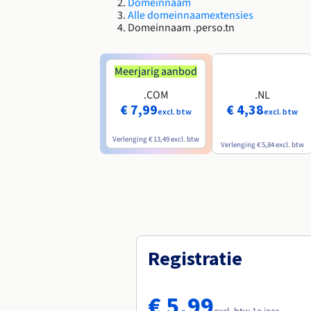
Domeinnaam
Alle domeinnaamextensies
Domeinnaam .perso.tn
Meerjarig aanbod
.COM
.NL
€ 7,99
€ 4,38
excl. btw
excl. btw
Verlenging
€ 13,49
excl. btw
Verlenging
€ 5,84
excl. btw
Registratie
€ 5,99