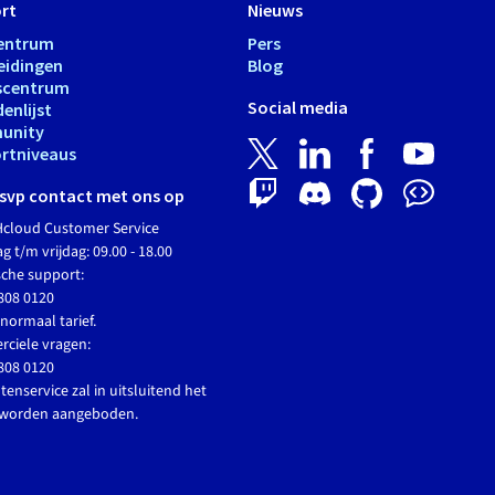
rt
Nieuws
entrum
Pers
eidingen
Blog
scentrum
Social media
enlijst
unity
rtniveaus
svp contact met ons op
cloud Customer Service
 t/m vrijdag: 09.00 - 18.00
sche support:
808 0120
normaal tarief.
ciele vragen:
808 0120
tenservice zal in uitsluitend het
 worden aangeboden.