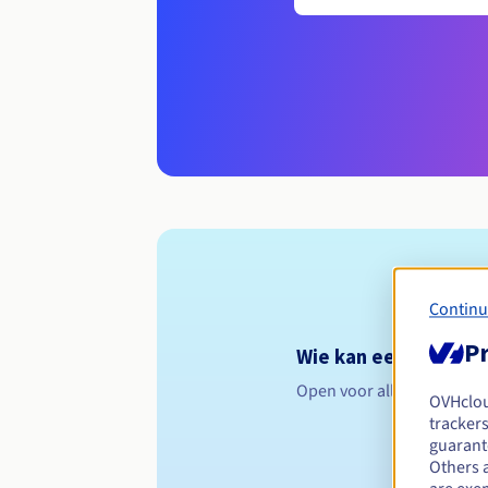
Continu
Pr
Wie kan een .perso.t
Open voor alle natuurlijk
OVHclo
trackers
guarante
Others 