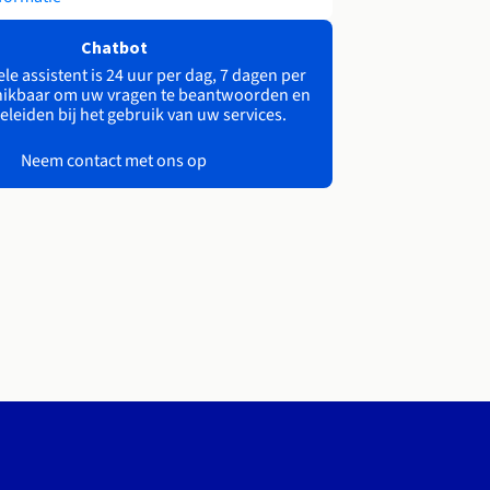
Chatbot
le assistent is 24 uur per dag, 7 dagen per
ikbaar om uw vragen te beantwoorden en
eleiden bij het gebruik van uw services.
Neem contact met ons op