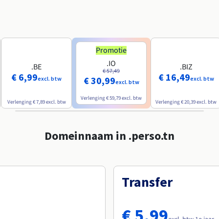
Promotie
.IO
.BE
.BIZ
€ 57,49
€ 6,99
€ 16,49
€ 30,99
excl. btw
excl. btw
excl. btw
Verlenging
€ 59,79
excl. btw
Verlenging
€ 7,89
excl. btw
Verlenging
€ 20,39
excl. btw
Domeinnaam in .perso.tn
Transfer
€ 5,99