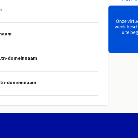
m
Onze virtue
week besch
u te beg
nnaam
so.tn-domeinnaam
so.tn-domeinnaam