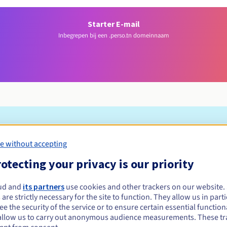
Starter E-mail
Inbegrepen bij een .perso.tn domeinnaam
Toelatingsvoorwaarden
e without accepting
otecting your privacy is our priority
n registreren?
e of rechtspersonen, zonder geografische beperking.
ud and
its partners
use cookies and other trackers on our website
 are strictly necessary for the site to function. They allow us in parti
Beheerregels en meldingen
e the security of the service or to ensure certain essential functiona
allow us to carry out anonymous audience measurements. These tr