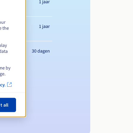
1 jaar
our
1 jaar
e the
play
30 dagen
data
ime by
ge.
cy.
t all