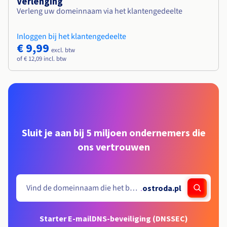
Verlenging
Verleng uw domeinnaam via het klantengedeelte
Inloggen bij het klantengedeelte
€ 9,99
excl. btw
of € 12,09 incl. btw
Sluit je aan bij 5 miljoen ondernemers die
ons vertrouwen
.
ostroda.pl
Starter E-mail
DNS-beveiliging (DNSSEC)