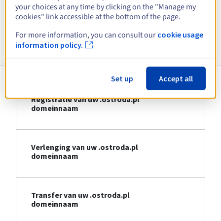
your choices at any time by clicking on the "Manage my
Bekijk alle extensies
cookies" link accessible at the bottom of the page.
For more information, you can consult our
cookie usage
Informatie over .ostroda.pl
information policy.
Set up
Accept all
Registratie van uw .ostroda.pl
domeinnaam
Verlenging van uw .ostroda.pl
domeinnaam
Transfer van uw .ostroda.pl
domeinnaam