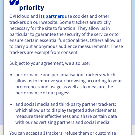
Tussen 1 en 10 jaar
priority
Verlengingsperiode
OVHcloud and
its partners
use cookies and other
trackers on our website. Some trackers are strictly
necessary for the site to function. They allow us in
Inlosperiode
particular to guarantee the security of the service or to
ensure certain essential functionalities. Others allow us
to carry out anonymous audience measurements. These
trackers are exempt from consent.
Automatische meldingen:
Subject to your agreement, we also use:
Waarschuwings-e-mails:
60, 30, 15, 7 en 3 dagen vóór de
vervaldatum
performance and personalisation trackers: which
allow us to improve your browsing according to your
E-mail op de vervaldatum
om de schorsing van de
preferences and usage as well as to measure the
domeinnaam te melden
performance of our pages;
E-mail na de Redemption Grace Period
om de
and social media and third-party partner trackers:
verwijdering van de domeinnaam te melden
which allow us to display targeted advertisements,
measure their effectiveness and share certain data
with our advertising partners and social media.
You can accept all trackers, refuse them or customise