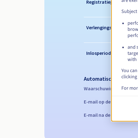
are exe
Registratieperiode
Subject
perf
Verlengingsperiode
brow
perf
and s
Inlosperiode
targe
with 
You can 
clicking
Automatische melding
For mor
Waarschuwings-e-mails:
E-mail op de vervaldatu
E-mail na de Redemption