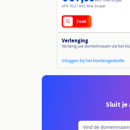
excl. btw 1e jaar
of € 70,17 incl. btw 1e jaar
Zoek
Verlenging
Verleng uw domeinnaam via het kl
Inloggen bij het klantengedeelte
Sluit j