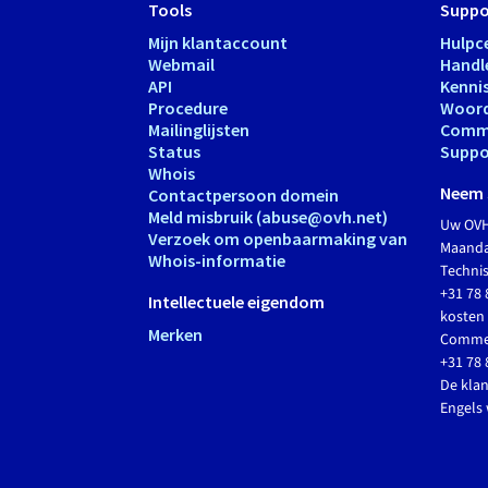
Tools
Suppo
Mijn klantaccount
Hulpc
Webmail
Handl
API
Kenni
Procedure
Woord
Mailinglijsten
Comm
Status
Suppo
Whois
Neem 
Contactpersoon domein
Meld misbruik (abuse@ovh.net)
Uw OVH
Verzoek om openbaarmaking van
Maandag
Whois-informatie
Techni
+31 78 
Intellectuele eigendom
kosten 
Merken
Commer
+31 78 
De klan
Engels