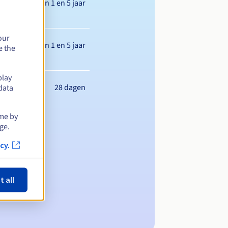
Tussen 1 en 5 jaar
our
Tussen 1 en 5 jaar
e the
play
28 dagen
data
ime by
ge.
cy.
t all