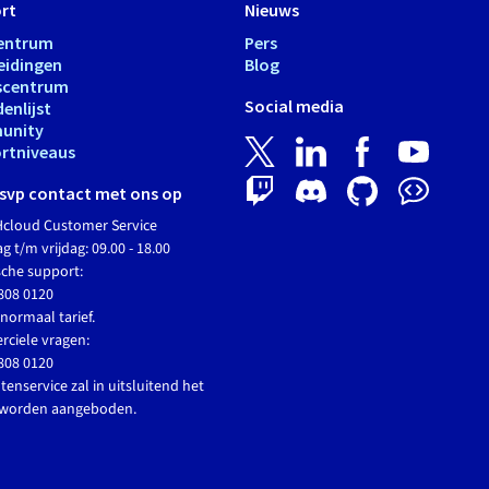
rt
Nieuws
entrum
Pers
eidingen
Blog
scentrum
Social media
enlijst
unity
rtniveaus
svp contact met ons op
cloud Customer Service
 t/m vrijdag: 09.00 - 18.00
sche support:
808 0120
normaal tarief.
ciele vragen:
808 0120
tenservice zal in uitsluitend het
 worden aangeboden.