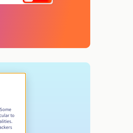
. Some
cular to
lities.
ackers