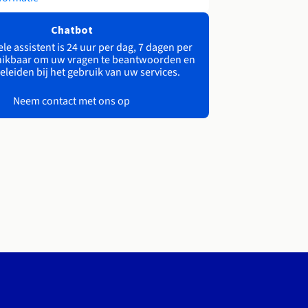
Chatbot
le assistent is 24 uur per dag, 7 dagen per
ikbaar om uw vragen te beantwoorden en
eleiden bij het gebruik van uw services.
Neem contact met ons op