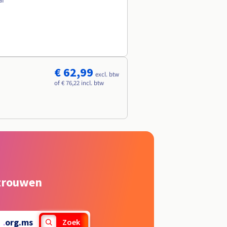
ar
€ 62,99
excl. btw
of € 76,22 incl. btw
rtrouwen
.
org.ms
Zoek