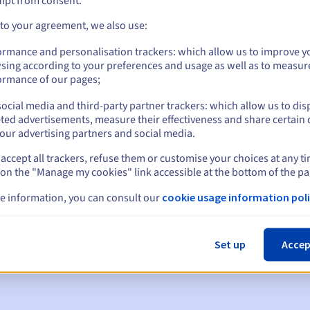
mpt from consent.
 to your agreement, we also use:
ormance and personalisation trackers: which allow us to improve y
sing according to your preferences and usage as well as to measur
ormance of our pages;
ocial media and third-party partner trackers: which allow us to dis
ted advertisements, measure their effectiveness and share certain 
our advertising partners and social media.
accept all trackers, refuse them or customise your choices at any t
 on the "Manage my cookies" link accessible at the bottom of the pa
en:
e information, you can consult our
cookie usage information poli
60, 30, 15, 7 en 3 dagen vóór de vervaldatum
m
om de schorsing van de domeinnaam te melden
Set up
Accep
 Grace Period
om de verwijdering van de domeinnaam te melden