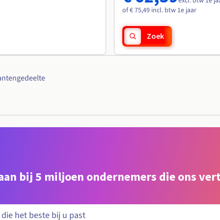
excl. btw 1e ja
of € 75,49 incl. btw 1e jaar
Zoek
antengedeelte
e aan bij 5 miljoen ondernemers die ons ve