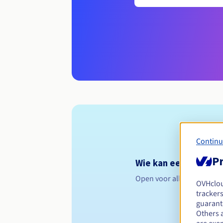
Continu
Pr
Wie kan een .org.ms 
Open voor alle natuurlijk
OVHclo
trackers
guarante
Others 