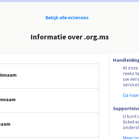
Bekijk alle extensies
Informatie over .org.ms
Handleidin
Al onze
reeks t
einnaam
uw eers
service
Ga naar
einnaam
Supportniv
U kunt 
ticket 
nnaam
onders
Meer in