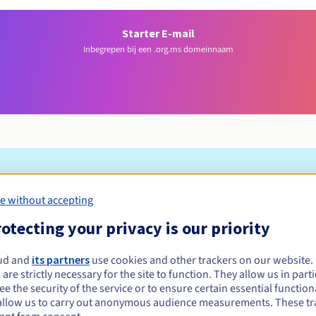
Starter E-mail
Inbegrepen bij een .org.ms domeinnaam
Toelatingsvoorwaarden
e without accepting
otecting your privacy is our priority
registreren?
e of rechtspersonen, zonder geografische beperking.
ud and
its partners
use cookies and other trackers on our website
 are strictly necessary for the site to function. They allow us in parti
Beheerregels en meldingen
e the security of the service or to ensure certain essential functiona
allow us to carry out anonymous audience measurements. These tr