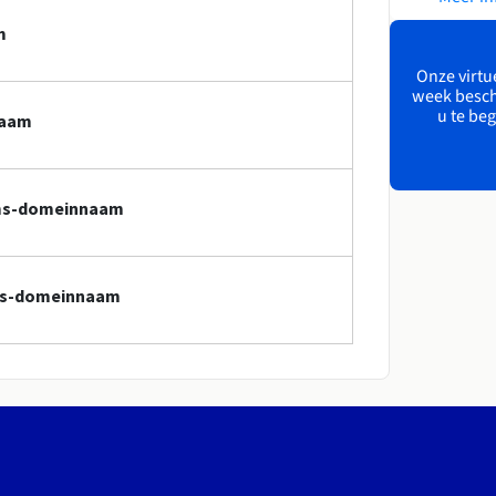
m
Onze virtue
week besch
u te beg
naam
g.ms-domeinnaam
.ms-domeinnaam