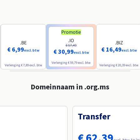
Promotie
.IO
.BE
.BIZ
€ 57,49
€ 6,99
€ 16,49
€ 30,99
excl. btw
excl. btw
excl. btw
Verlenging
€ 59,79
excl. btw
Verlenging
€ 7,89
excl. btw
Verlenging
€ 20,39
excl. btw
Domeinnaam in .org.ms
Transfer
€ 62,39