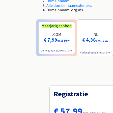
Domeinnaam
Alle domeinnaamextensies
Domeinnaam .org.ms
Meerjarig aanbod
.COM
.NL
€ 7,99
€ 4,38
excl. btw
excl. btw
Verlenging
€ 13,49
excl. btw
Verlenging
€ 5,84
excl. btw
Registratie
€ 57,99