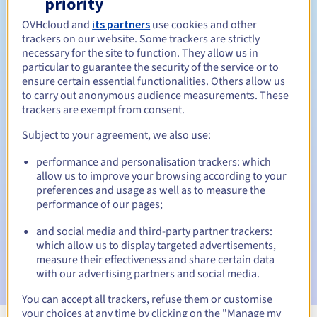
priority
OVHcloud and
its partners
use cookies and other
Tussen 1 en 10 jaar
Verlengingsperiode
trackers on our website. Some trackers are strictly
necessary for the site to function. They allow us in
particular to guarantee the security of the service or to
ensure certain essential functionalities. Others allow us
30 dagen
Inlosperiode
to carry out anonymous audience measurements. These
trackers are exempt from consent.
Subject to your agreement, we also use:
Automatische meldingen:
performance and personalisation trackers: which
Waarschuwings-e-mails:
60, 30, 15, 7 en 3 dagen vóór de
allow us to improve your browsing according to your
vervaldatum
preferences and usage as well as to measure the
performance of our pages;
E-mail op de vervaldatum
om de schorsing van de
domeinnaam te melden
and social media and third-party partner trackers:
which allow us to display targeted advertisements,
E-mail na de Redemption Grace Period
om de
measure their effectiveness and share certain data
verwijdering van de domeinnaam te melden
with our advertising partners and social media.
You can accept all trackers, refuse them or customise
your choices at any time by clicking on the "Manage my