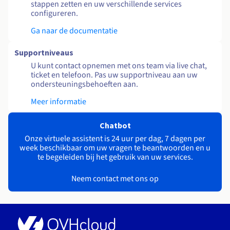
stappen zetten en uw verschillende services
configureren.
Ga naar de documentatie
Supportniveaus
U kunt contact opnemen met ons team via live chat,
ticket en telefoon. Pas uw supportniveau aan uw
ondersteuningsbehoeften aan.
Meer informatie
Chatbot
Onze virtuele assistent is 24 uur per dag, 7 dagen per
week beschikbaar om uw vragen te beantwoorden en u
te begeleiden bij het gebruik van uw services.
Neem contact met ons op