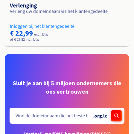
Verlenging
Verleng uw domeinnaam via het klantengedeelte
Inloggen bij het klantengedeelte
€ 22,99
excl. btw
of € 27,82 incl. btw
Sluit je aan bij 5 miljoen ondernemers die
ons vertrouwen
.
org.lc
Starter E-mail
DNS-beveiliging (DNSSEC)