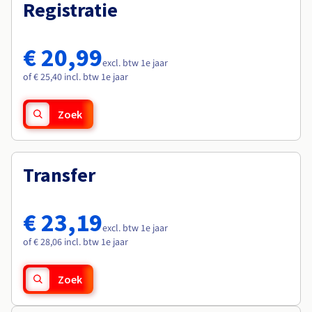
Documentatie
Documentatie
Registratie
Roadmap & Changelog
Tarieven
Roadmap & Changelog
Roadmap & Changelog
Monitoring
Beschikbaarheid per regio
Documentatie
€ 20,99
Roadmap & Changelog
excl. btw 1e jaar
Roadmap & Changelog
of € 25,40 incl. btw 1e jaar
Zoek
Transfer
€ 23,19
excl. btw 1e jaar
of € 28,06 incl. btw 1e jaar
Zoek