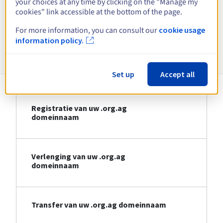
your choices at any time by clicking on the "Manage my
cookies" link accessible at the bottom of the page.
Bekijk alle extensies
For more information, you can consult our
cookie usage
information policy.
Informatie over .org.ag
Set up
Accept all
Registratie van uw .org.ag
domeinnaam
Verlenging van uw .org.ag
domeinnaam
Transfer van uw .org.ag domeinnaam