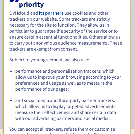
priority
Tussen 1 en 10 jaar
Verlengingsperiode
OVHcloud and
its partners
use cookies and other
trackers on our website. Some trackers are strictly
necessary for the site to function. They allow us in
particular to guarantee the security of the service or to
30 dagen
Inlosperiode
ensure certain essential functionalities. Others allow us
to carry out anonymous audience measurements. These
trackers are exempt from consent.
Subject to your agreement, we also use:
Automatische meldingen:
Waarschuwings-e-mails:
60, 30, 15, 7 en 3 dagen vóór de
performance and personalisation trackers: which
vervaldatum
allow us to improve your browsing according to your
preferences and usage as well as to measure the
E-mail op de vervaldatum
om de schorsing van de
performance of our pages;
domeinnaam te melden
and social media and third-party partner trackers:
which allow us to display targeted advertisements,
E-mail na de Redemption Grace Period
om de
verwijdering van de domeinnaam te melden
measure their effectiveness and share certain data
with our advertising partners and social media.
You can accept all trackers, refuse them or customise