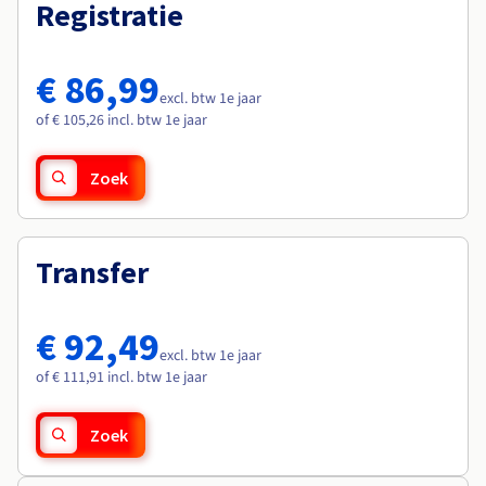
Documentatie
Documentatie
Registratie
Roadmap & Changelog
Tarieven
Roadmap & Changelog
Roadmap & Changelog
Monitoring
Beschikbaarheid per regio
Documentatie
€ 86,99
Roadmap & Changelog
excl. btw 1e jaar
Roadmap & Changelog
of € 105,26 incl. btw 1e jaar
Zoek
Transfer
€ 92,49
excl. btw 1e jaar
of € 111,91 incl. btw 1e jaar
Zoek