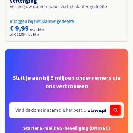
Verlenging
Verleng uw domeinnaam via het klantengedeelte
Inloggen bij het klantengedeelte
€ 9,99
excl. btw
of € 12,09 incl. btw
Sluit je aan bij 5 miljoen ondernemers die
ons vertrouwen
.
olawa.pl
Starter E-mail
DNS-beveiliging (DNSSEC)