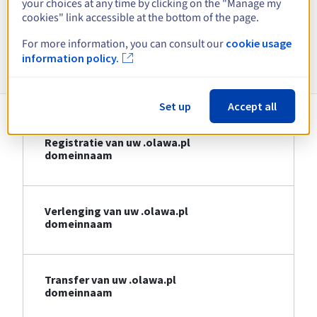
your choices at any time by clicking on the "Manage my
Bekijk alle extensies
cookies" link accessible at the bottom of the page.
For more information, you can consult our
cookie usage
Informatie over .olawa.pl
information policy.
Set up
Accept all
Registratie van uw .olawa.pl
domeinnaam
Verlenging van uw .olawa.pl
domeinnaam
Transfer van uw .olawa.pl
domeinnaam