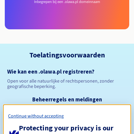
Inbegrepen bij een .olawa.pl domeinnaam
Toelatingsvoorwaarden
Wie kan een .olawa.pl registreren?
Open voor alle natuurlijke of rechtspersonen, zonder
geografische beperking.
Beheerregels en meldingen
Tussen 1 en 10 jaar
Registratieperiode
Continue without accepting
Protecting your privacy is our