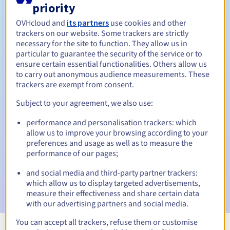
priority
Tussen 1 en 10 jaar
Verlengingsperiode
OVHcloud and
its partners
use cookies and other
trackers on our website. Some trackers are strictly
necessary for the site to function. They allow us in
Inlosperiode
particular to guarantee the security of the service or to
ensure certain essential functionalities. Others allow us
to carry out anonymous audience measurements. These
trackers are exempt from consent.
Automatische meldingen:
Subject to your agreement, we also use:
Waarschuwings-e-mails:
60, 30, 15, 7 en 3 dagen vóór de
vervaldatum
performance and personalisation trackers: which
allow us to improve your browsing according to your
preferences and usage as well as to measure the
E-mail op de vervaldatum
om de schorsing van de
domeinnaam te melden
performance of our pages;
and social media and third-party partner trackers:
E-mail na de Redemption Grace Period
om de
which allow us to display targeted advertisements,
verwijdering van de domeinnaam te melden
measure their effectiveness and share certain data
with our advertising partners and social media.
You can accept all trackers, refuse them or customise