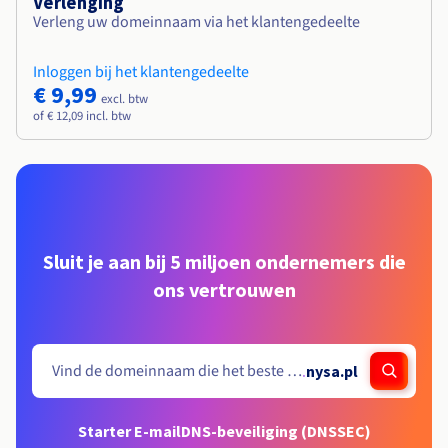
Verlenging
Verleng uw domeinnaam via het klantengedeelte
Inloggen bij het klantengedeelte
€ 9,99
excl. btw
of € 12,09 incl. btw
Sluit je aan bij 5 miljoen ondernemers die
ons vertrouwen
.
nysa.pl
Starter E-mail
DNS-beveiliging (DNSSEC)