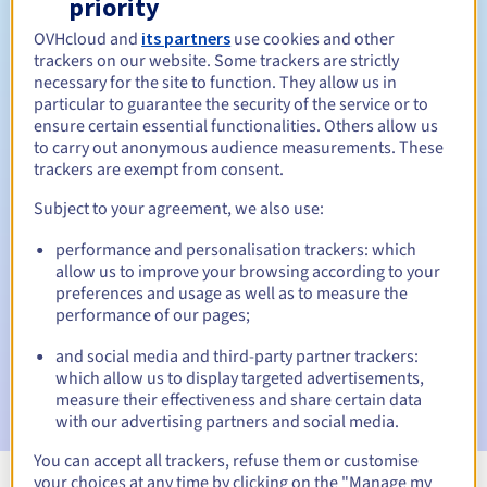
priority
Tussen 1 en 10 jaar
Verlengingsperiode
OVHcloud and
its partners
use cookies and other
trackers on our website. Some trackers are strictly
necessary for the site to function. They allow us in
particular to guarantee the security of the service or to
Inlosperiode
ensure certain essential functionalities. Others allow us
to carry out anonymous audience measurements. These
trackers are exempt from consent.
Automatische meldingen:
Subject to your agreement, we also use:
Waarschuwings-e-mails:
60, 30, 15, 7 en 3 dagen vóór de
performance and personalisation trackers: which
vervaldatum
allow us to improve your browsing according to your
preferences and usage as well as to measure the
E-mail op de vervaldatum
om de schorsing van de
performance of our pages;
domeinnaam te melden
and social media and third-party partner trackers:
E-mail na de Redemption Grace Period
om de
which allow us to display targeted advertisements,
verwijdering van de domeinnaam te melden
measure their effectiveness and share certain data
with our advertising partners and social media.
You can accept all trackers, refuse them or customise
your choices at any time by clicking on the "Manage my