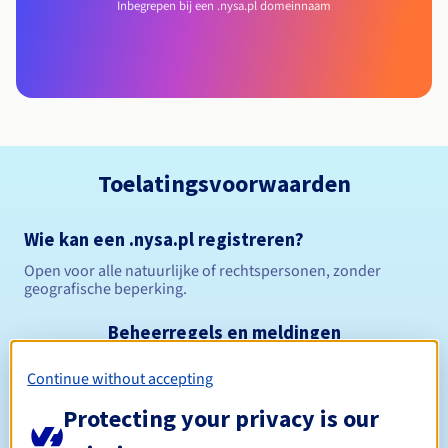
Inbegrepen bij een .nysa.pl domeinnaam
Toelatingsvoorwaarden
Wie kan een .nysa.pl registreren?
Open voor alle natuurlijke of rechtspersonen, zonder
geografische beperking.
Beheerregels en meldingen
Continue without accepting
Tussen 1 en 10 jaar
Registratieperiode
Protecting your privacy is our