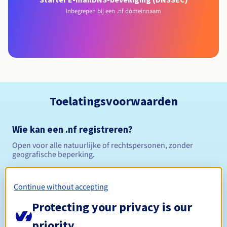
Inbegrepen bij een .nf domeinnaam
Toelatingsvoorwaarden
Wie kan een .nf registreren?
Open voor alle natuurlijke of rechtspersonen, zonder
geografische beperking.
Beheerregels en meldingen
Continue without accepting
Tussen 1 en 5 jaar
Registratieperiode
Protecting your privacy is our
priority