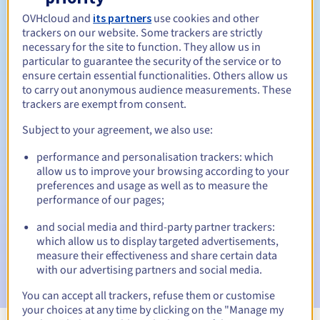
OVHcloud and
its partners
use cookies and other
Tussen 1 en 5 jaar
Verlengingsperiode
trackers on our website. Some trackers are strictly
necessary for the site to function. They allow us in
particular to guarantee the security of the service or to
ensure certain essential functionalities. Others allow us
30 dagen
Inlosperiode
to carry out anonymous audience measurements. These
trackers are exempt from consent.
Subject to your agreement, we also use:
Automatische meldingen:
performance and personalisation trackers: which
Waarschuwings-e-mails:
60, 30, 15, 7 en 3 dagen vóór de
allow us to improve your browsing according to your
vervaldatum
preferences and usage as well as to measure the
performance of our pages;
E-mail op de vervaldatum
om de schorsing van de
domeinnaam te melden
and social media and third-party partner trackers:
which allow us to display targeted advertisements,
E-mail na de Redemption Grace Period
om de
measure their effectiveness and share certain data
verwijdering van de domeinnaam te melden
with our advertising partners and social media.
You can accept all trackers, refuse them or customise
your choices at any time by clicking on the "Manage my