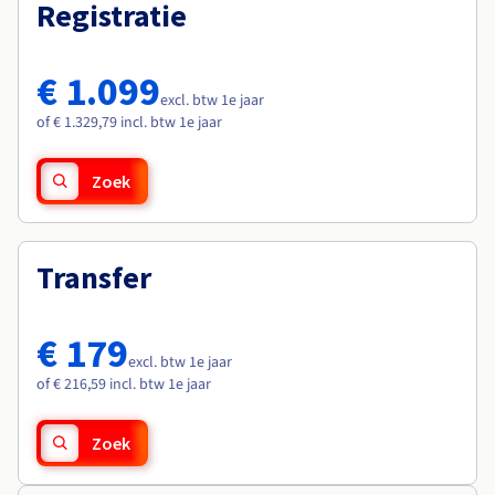
Documentatie
Documentatie
Registratie
Roadmap & Changelog
Tarieven
Roadmap & Changelog
Roadmap & Changelog
Monitoring
Beschikbaarheid per regio
Documentatie
€ 1.099
Roadmap & Changelog
excl. btw 1e jaar
Roadmap & Changelog
of € 1.329,79 incl. btw 1e jaar
Zoek
Transfer
€ 179
excl. btw 1e jaar
of € 216,59 incl. btw 1e jaar
Zoek