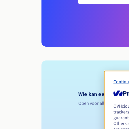
Continu
Pr
Wie kan een .mielec.
Open voor alle natuurlijk
OVHclo
trackers
guarante
Others 