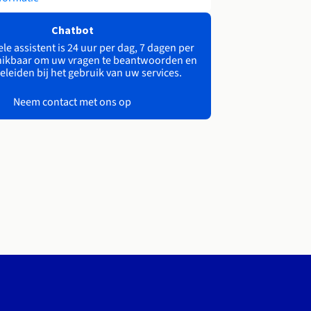
Chatbot
le assistent is 24 uur per dag, 7 dagen per
ikbaar om uw vragen te beantwoorden en
eleiden bij het gebruik van uw services.
Neem contact met ons op