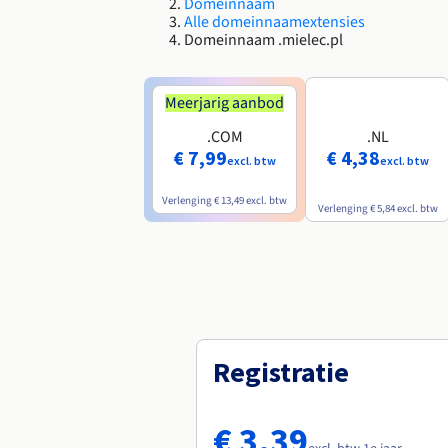
Domeinnaam
Alle domeinnaamextensies
Domeinnaam .mielec.pl
Meerjarig aanbod
.COM
.NL
€ 7,99
€ 4,38
excl. btw
excl. btw
Verlenging
€ 13,49
excl. btw
Verlenging
€ 5,84
excl. btw
Registratie
€ 3,39