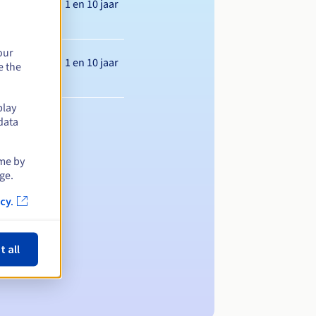
Tussen 1 en 10 jaar
our
Tussen 1 en 10 jaar
e the
play
data
ime by
ge.
cy.
t all