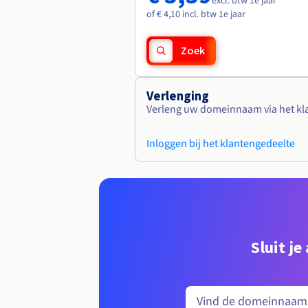
excl. btw 1e jaar
of € 4,10 incl. btw 1e jaar
Zoek
Verlenging
Verleng uw domeinnaam via het kl
Inloggen bij het klantengedeelte
Sluit j