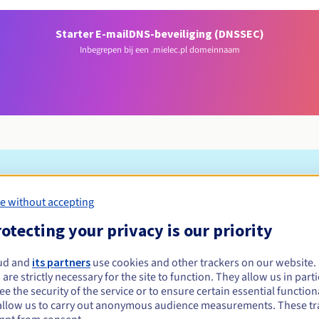
Starter E-mail
DNS-beveiliging (DNSSEC)
Inbegrepen bij een .mielec.pl domeinnaam
Toelatingsvoorwaarden
e without accepting
otecting your privacy is our priority
pl registreren?
e of rechtspersonen, zonder geografische beperking.
ud and
its partners
use cookies and other trackers on our website
 are strictly necessary for the site to function. They allow us in parti
Beheerregels en meldingen
e the security of the service or to ensure certain essential functiona
allow us to carry out anonymous audience measurements. These tr