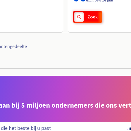
excl. btw 1e jaar
Zoek
antengedeelte
e aan bij 5 miljoen ondernemers die ons ve
.
m