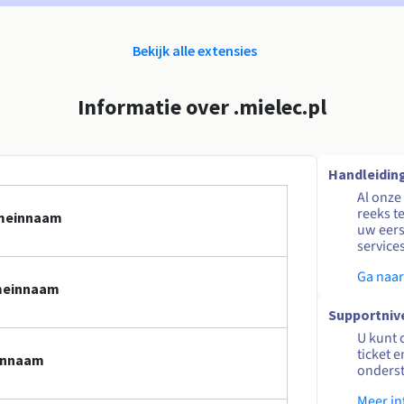
Bekijk alle extensies
Informatie over .mielec.pl
Handleidin
Al onze
reeks t
omeinnaam
uw eers
service
Ga naar
omeinnaam
Supportniv
U kunt 
ticket 
einnaam
onders
Meer in