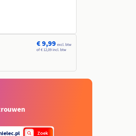
€ 9,99
excl. btw
of € 12,09 incl. btw
rtrouwen
ielec.pl
Zoek