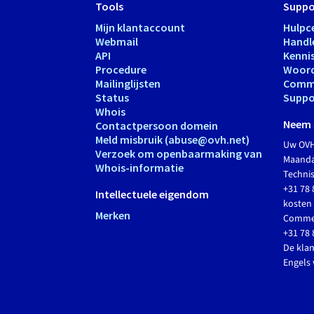
Tools
Suppo
Mijn klantaccount
Hulpc
Webmail
Handl
API
Kenni
Procedure
Woord
Mailinglijsten
Comm
Status
Suppo
Whois
Neem 
Contactpersoon domein
Meld misbruik (abuse@ovh.net)
Uw OVH
Verzoek om openbaarmaking van
Maandag
Whois-informatie
Techni
+31 78 
Intellectuele eigendom
kosten 
Merken
Commer
+31 78 
De klan
Engels