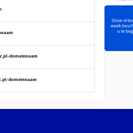
m
Onze virtue
week besch
u te beg
innaam
lec.pl-domeinnaam
lec.pl-domeinnaam