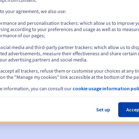
mpt from consent.
 to your agreement, we also use:
ormance and personalisation trackers: which allow us to improve y
sing according to your preferences and usage as well as to measur
ormance of our pages;
ocial media and third-party partner trackers: which allow us to dis
ted advertisements, measure their effectiveness and share certain 
our advertising partners and social media.
accept all trackers, refuse them or customise your choices at any t
 on the "Manage my cookies" link accessible at the bottom of the pa
en:
e information, you can consult our
cookie usage information poli
60, 30, 15, 7 en 3 dagen vóór de vervaldatum
m
om de schorsing van de domeinnaam te melden
Set up
Accep
 Grace Period
om de verwijdering van de domeinnaam te melden