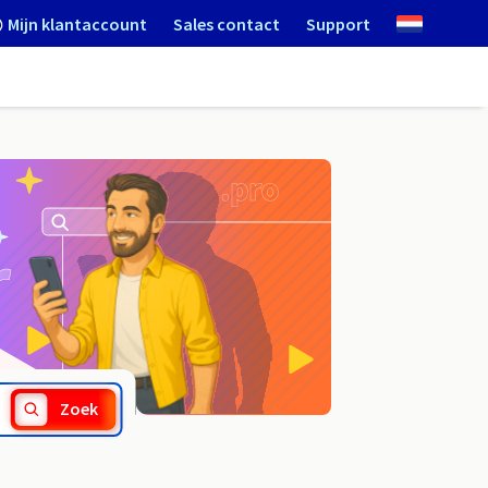
Mijn klantaccount
Sales contact
Support
.mielno.pl
Zoek