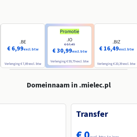
Promotie
.IO
.BE
.BIZ
€ 57,49
€ 6,99
€ 16,49
€ 30,99
excl. btw
excl. btw
excl. btw
Verlenging
€ 59,79
excl. btw
Verlenging
€ 7,89
excl. btw
Verlenging
€ 20,39
excl. btw
Domeinnaam in .mielec.pl
Transfer
€ 0