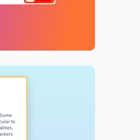
. Some
cular to
lities.
ackers