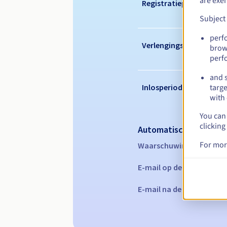
are exe
Registratieperiode
Subject
perf
Verlengingsperiode
brow
perf
and s
Inlosperiode
targe
with 
You can 
clicking
Automatische melding
For mor
Waarschuwings-e-mails:
E-mail op de vervaldatu
E-mail na de Redemption