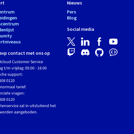
rt
Nieuws
entrum
Pers
eidingen
Blog
scentrum
Social media
enlijst
unity
rtniveaus
svp contact met ons op
cloud Customer Service
 t/m vrijdag: 09.00 - 18.00
sche support:
808 0120
normaal tarief.
ciele vragen:
808 0120
tenservice zal in uitsluitend het
 worden aangeboden.