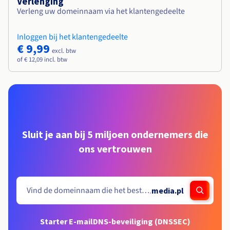
Verlenging
Verleng uw domeinnaam via het klantengedeelte
Inloggen bij het klantengedeelte
€ 9,99
excl. btw
of € 12,09 incl. btw
Sluit je aan bij 5 miljoen ondernemers die
ons vertrouwen
.
media.pl
Starter E-mail
DNS-beveiliging (DNSSEC)