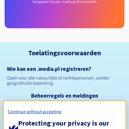
Inbegrepen bij een .media.pl domeinnaam
Toelatingsvoorwaarden
Wie kan een .media.pl registreren?
Open voor alle natuurlijke of rechtspersonen, zonder
geografische beperking.
Beheerregels en meldingen
Tussen 1 en 10 jaar
Registratieperiode
Continue without accepting
Protecting your privacy is our