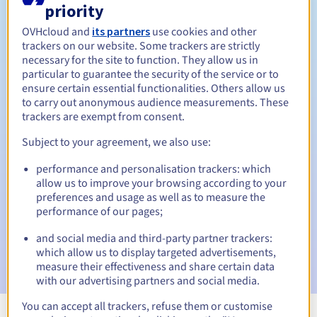
priority
Tussen 1 en 10 jaar
Verlengingsperiode
OVHcloud and
its partners
use cookies and other
trackers on our website. Some trackers are strictly
necessary for the site to function. They allow us in
Inlosperiode
particular to guarantee the security of the service or to
ensure certain essential functionalities. Others allow us
to carry out anonymous audience measurements. These
trackers are exempt from consent.
Automatische meldingen:
Subject to your agreement, we also use:
Waarschuwings-e-mails:
60, 30, 15, 7 en 3 dagen vóór de
vervaldatum
performance and personalisation trackers: which
allow us to improve your browsing according to your
preferences and usage as well as to measure the
E-mail op de vervaldatum
om de schorsing van de
domeinnaam te melden
performance of our pages;
and social media and third-party partner trackers:
E-mail na de Redemption Grace Period
om de
which allow us to display targeted advertisements,
verwijdering van de domeinnaam te melden
measure their effectiveness and share certain data
with our advertising partners and social media.
You can accept all trackers, refuse them or customise