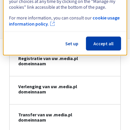
your choices at any time by clicking on the "Manage my
Bekijk alle extensies
cookies" link accessible at the bottom of the page.
For more information, you can consult our
cookie usage
Informatie over .media.pl
information policy.
Set up
Accept all
Registratie van uw .media.pl
domeinnaam
Verlenging van uw .media.pl
domeinnaam
Transfer van uw .media.pl
domeinnaam