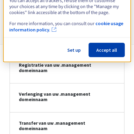
You can accept all trackers, refuse them or customise
your choices at any time by clicking on the "Manage my
Bekijk alle extensies
cookies" link accessible at the bottom of the page.
For more information, you can consult our
cookie usage
Informatie over .management
information policy.
Set up
Accept all
Registratie van uw .management
domeinnaam
Verlenging van uw .management
domeinnaam
Transfer van uw .management
domeinnaam