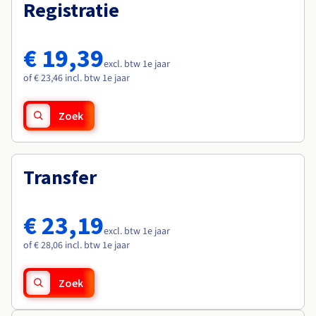
Documentatie
Documentatie
Registratie
Roadmap & Changelog
Tarieven
Roadmap & Changelog
Roadmap & Changelog
Monitoring
Beschikbaarheid per regio
Documentatie
€ 19,39
Roadmap & Changelog
excl. btw 1e jaar
Roadmap & Changelog
of € 23,46 incl. btw 1e jaar
Zoek
Transfer
€ 23,19
excl. btw 1e jaar
of € 28,06 incl. btw 1e jaar
Zoek