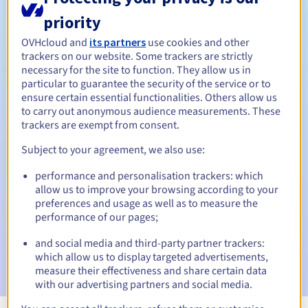
priority
Tussen 1 en 10 jaar
Verlengingsperiode
OVHcloud and
its partners
use cookies and other
trackers on our website. Some trackers are strictly
necessary for the site to function. They allow us in
30 dagen
Inlosperiode
particular to guarantee the security of the service or to
ensure certain essential functionalities. Others allow us
to carry out anonymous audience measurements. These
trackers are exempt from consent.
Automatische meldingen:
Subject to your agreement, we also use:
Waarschuwings-e-mails:
60, 30, 15, 7 en 3 dagen vóór de
vervaldatum
performance and personalisation trackers: which
allow us to improve your browsing according to your
E-mail op de vervaldatum
om de schorsing van de
preferences and usage as well as to measure the
domeinnaam te melden
performance of our pages;
and social media and third-party partner trackers:
E-mail na de Redemption Grace Period
om de
which allow us to display targeted advertisements,
verwijdering van de domeinnaam te melden
measure their effectiveness and share certain data
with our advertising partners and social media.