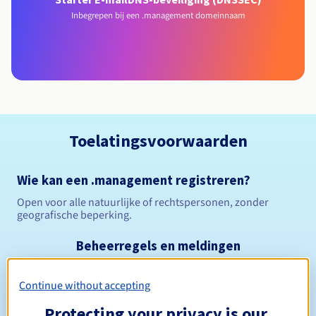
Inbegrepen bij een .management domeinnaam
Toelatingsvoorwaarden
Wie kan een .management registreren?
Open voor alle natuurlijke of rechtspersonen, zonder
geografische beperking.
Beheerregels en meldingen
Tussen 1 en 10 jaar
Registratieperiode
Continue without accepting
Protecting your privacy is our