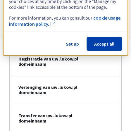
your choices at any time by clicking on the "Manage my
Bekijk alle extensies
cookies" link accessible at the bottom of the page.
For more information, you can consult our
cookie usage
Informatie over .lukow.pl
information policy.
Set up
Accept all
Registratie van uw .lukow.pl
domeinnaam
Verlenging van uw .lukow.pl
domeinnaam
Transfer van uw .lukow.pl
domeinnaam