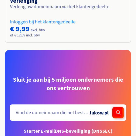
Verlenging
Verleng uw domeinnaam via het klantengedeelte
Inloggen bij het klantengedeelte
€ 9,99
excl. btw
of € 12,09 incl. btw
Sluit je aan bij 5 miljoen ondernemers die
ons vertrouwen
.
lukow.pl
Starter E-mail
DNS-beveiliging (DNSSEC)