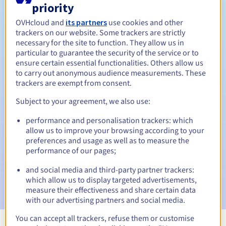
priority
Tussen 1 en 10 jaar
Verlengingsperiode
OVHcloud and
its partners
use cookies and other
trackers on our website. Some trackers are strictly
necessary for the site to function. They allow us in
Inlosperiode
particular to guarantee the security of the service or to
ensure certain essential functionalities. Others allow us
to carry out anonymous audience measurements. These
trackers are exempt from consent.
Automatische meldingen:
Subject to your agreement, we also use:
Waarschuwings-e-mails:
60, 30, 15, 7 en 3 dagen vóór de
vervaldatum
performance and personalisation trackers: which
allow us to improve your browsing according to your
preferences and usage as well as to measure the
E-mail op de vervaldatum
om de schorsing van de
domeinnaam te melden
performance of our pages;
and social media and third-party partner trackers:
E-mail na de Redemption Grace Period
om de
which allow us to display targeted advertisements,
verwijdering van de domeinnaam te melden
measure their effectiveness and share certain data
with our advertising partners and social media.
You can accept all trackers, refuse them or customise