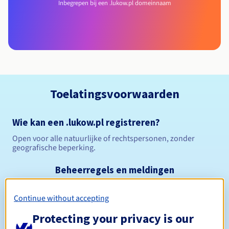
Inbegrepen bij een .lukow.pl domeinnaam
Toelatingsvoorwaarden
Wie kan een .lukow.pl registreren?
Open voor alle natuurlijke of rechtspersonen, zonder
geografische beperking.
Beheerregels en meldingen
Tussen 1 en 10 jaar
Registratieperiode
Continue without accepting
Protecting your privacy is our