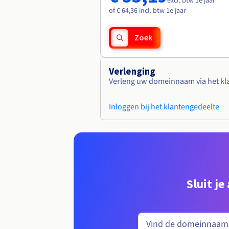
excl. btw 1e jaar
of € 64,36 incl. btw 1e jaar
Zoek
Verlenging
Verleng uw domeinnaam via het kl
Inloggen bij het klantengedeelte
Sluit j