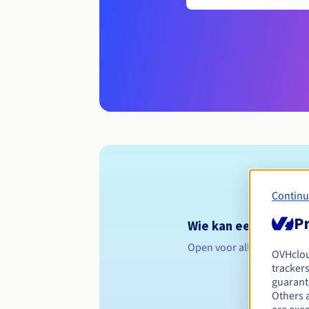
Continu
Pr
Wie kan een .legal r
Open voor alle natuurlijk
OVHclo
trackers
guarante
Others 