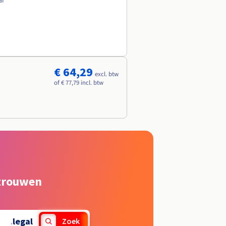
ar
€ 64,29
excl. btw
of € 77,79 incl. btw
rtrouwen
.
legal
Zoek