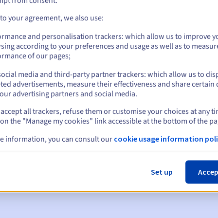
mpt from consent.
 to your agreement, we also use:
ormance and personalisation trackers: which allow us to improve y
sing according to your preferences and usage as well as to measur
ormance of our pages;
ocial media and third-party partner trackers: which allow us to dis
ted advertisements, measure their effectiveness and share certain 
our advertising partners and social media.
accept all trackers, refuse them or customise your choices at any t
 on the "Manage my cookies" link accessible at the bottom of the pa
en:
e information, you can consult our
cookie usage information poli
60, 30, 15, 7 en 3 dagen vóór de vervaldatum
m
om de schorsing van de domeinnaam te melden
Set up
Accep
 Grace Period
om de verwijdering van de domeinnaam te melden