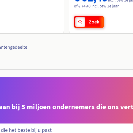
excl. btw 1e ja
of € 74,40 incl. btw 1e jaar
Zoek
antengedeelte
e aan bij 5 miljoen ondernemers die ons ve