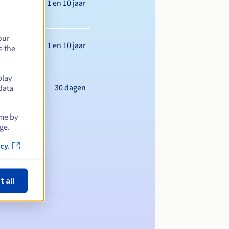
Tussen 1 en 10 jaar
our
Tussen 1 en 10 jaar
e the
play
30 dagen
data
ime by
ge.
cy.
t all