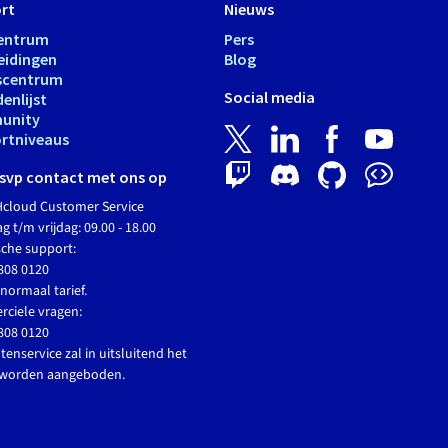
rt
Nieuws
entrum
Pers
eidingen
Blog
scentrum
Social media
enlijst
unity
rtniveaus
svp contact met ons op
cloud Customer Service
 t/m vrijdag: 09.00 - 18.00
sche support:
808 0120
normaal tarief.
ciele vragen:
808 0120
tenservice zal in uitsluitend het
 worden aangeboden.