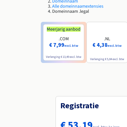
Domeinnaam
Alle domeinnaamextensies
Domeinnaam .legal
Meerjarig aanbod
.COM
.NL
€ 7,99
€ 4,38
excl. btw
excl. btw
Verlenging
€ 13,49
excl. btw
Verlenging
€ 5,84
excl. btw
Registratie
€ 53,19