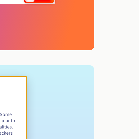
. Some
cular to
lities.
ackers