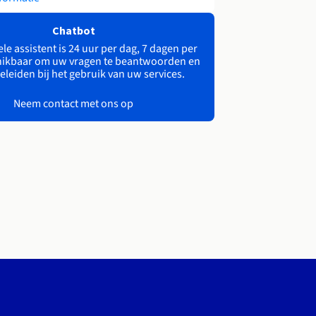
Chatbot
le assistent is 24 uur per dag, 7 dagen per
ikbaar om uw vragen te beantwoorden en
eleiden bij het gebruik van uw services.
Neem contact met ons op