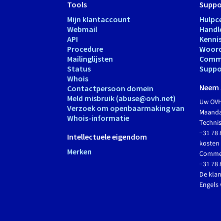
Tools
Suppo
Mijn klantaccount
Hulpc
Webmail
Handl
API
Kenni
Procedure
Woord
Mailinglijsten
Comm
Status
Suppo
Whois
Neem 
Contactpersoon domein
Meld misbruik (abuse@ovh.net)
Uw OVH
Verzoek om openbaarmaking van
Maandag
Whois-informatie
Techni
+31 78 
Intellectuele eigendom
kosten 
Merken
Commer
+31 78 
De klan
Engels