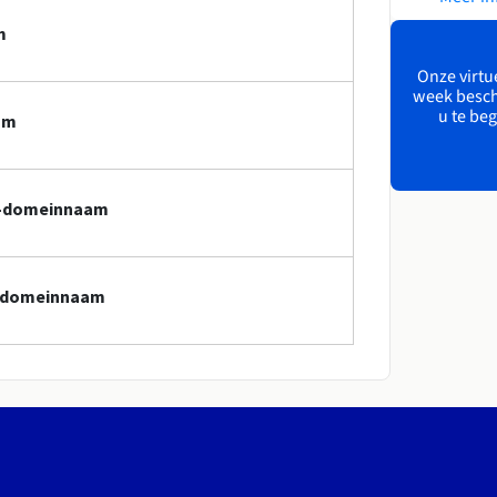
m
Onze virtue
week besch
u te beg
am
al-domeinnaam
al-domeinnaam