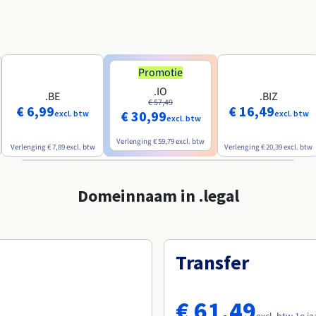
Promotie
.IO
.BE
.BIZ
€ 57,49
€ 6,99
€ 16,49
€ 30,99
excl. btw
excl. btw
excl. btw
Verlenging
€ 59,79
excl. btw
Verlenging
€ 7,89
excl. btw
Verlenging
€ 20,39
excl. btw
Domeinnaam in .legal
Transfer
€ 61,49