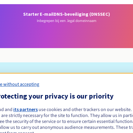
Starter E-mail
DNS-beveiliging (DNSSEC)
Inbegrepen bij een .legal domeinnaam
Toelatingsvoorwaarden
e without accepting
otecting your privacy is our priority
egistreren?
e of rechtspersonen, zonder geografische beperking.
ud and
its partners
use cookies and other trackers on our website
 are strictly necessary for the site to function. They allow us in parti
Beheerregels en meldingen
e the security of the service or to ensure certain essential functiona
allow us to carry out anonymous audience measurements. These tr