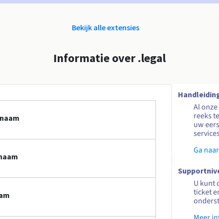
Bekijk alle extensies
Informatie over .legal
Handleidin
Al onze
reeks t
innaam
uw eers
service
Ga naar
nnaam
Supportniv
U kunt 
ticket 
aam
onders
Meer in