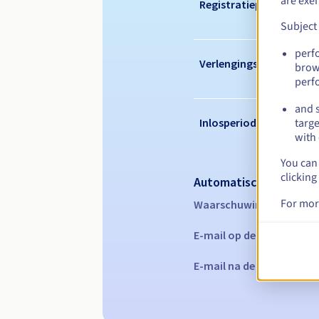
are exe
Registratieperiode
Subject
perf
Verlengingsperiode
brow
perf
and s
Inlosperiode
targe
with 
You can 
clicking
Automatische melding
For mor
Waarschuwings-e-mails:
E-mail op de vervaldatu
E-mail na de Redemption