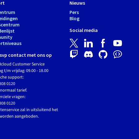
rt
Nieuws
entrum
Pers
eidingen
Blog
scentrum
Social media
enlijst
unity
rtniveaus
svp contact met ons op
cloud Customer Service
 t/m vrijdag: 09.00 - 18.00
sche support:
808 0120
normaal tarief.
ciele vragen:
808 0120
tenservice zal in uitsluitend het
 worden aangeboden.