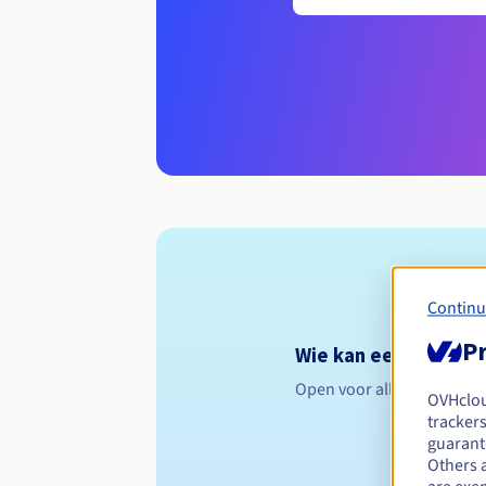
Continu
Pr
Wie kan een .jetzt r
Open voor alle natuurlijk
OVHclo
trackers
guarante
Others 