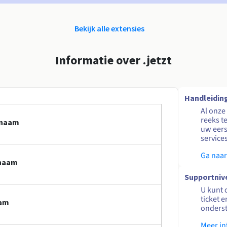
Bekijk alle extensies
Informatie over .jetzt
Handleidin
Al onze
reeks t
nnaam
uw eers
service
Ga naar
nnaam
Supportniv
U kunt 
ticket 
aam
onders
Meer in