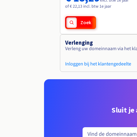
excl. btw 1e jaar
of € 22,13 incl. btw 1e jaar
Zoek
Verlenging
Verleng uw domeinnaam via het kl
Inloggen bij het klantengedeelte
Sluit j