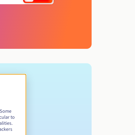
. Some
cular to
lities.
ackers