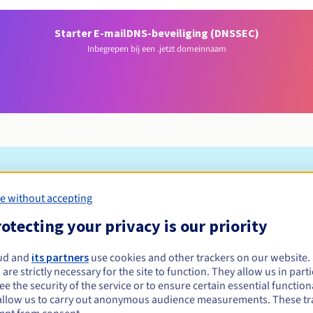
Starter E-mail
DNS-beveiliging (DNSSEC)
Inbegrepen bij een .jetzt domeinnaam
Toelatingsvoorwaarden
e without accepting
otecting your privacy is our priority
egistreren?
e of rechtspersonen, zonder geografische beperking.
ud and
its partners
use cookies and other trackers on our website
 are strictly necessary for the site to function. They allow us in parti
Beheerregels en meldingen
e the security of the service or to ensure certain essential functiona
allow us to carry out anonymous audience measurements. These tr