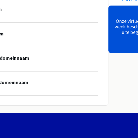
m
Onze virtue
week besch
u te beg
am
zt-domeinnaam
t-domeinnaam