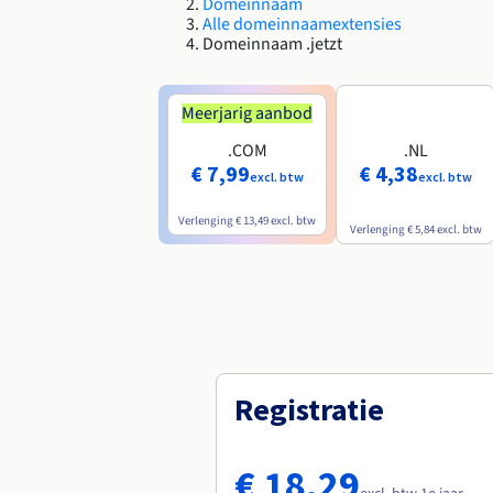
Domeinnaam
Alle domeinnaamextensies
Domeinnaam .jetzt
Meerjarig aanbod
.COM
.NL
€ 7,99
€ 4,38
excl. btw
excl. btw
Verlenging
€ 13,49
excl. btw
Verlenging
€ 5,84
excl. btw
Registratie
€ 18,29