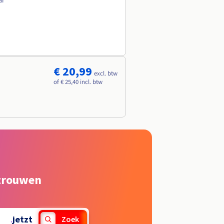
ar
€ 20,99
excl. btw
of € 25,40 incl. btw
rtrouwen
.
jetzt
Zoek