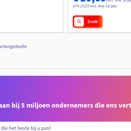
excl. btw 1e ja
of € 25,03 incl. btw 1e jaar
Zoek
antengedeelte
e aan bij 5 miljoen ondernemers die ons ve