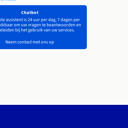
Chatbot
le assistent is 24 uur per dag, 7 dagen per
ikbaar om uw vragen te beantwoorden en
eleiden bij het gebruik van uw services.
Neem contact met ons op