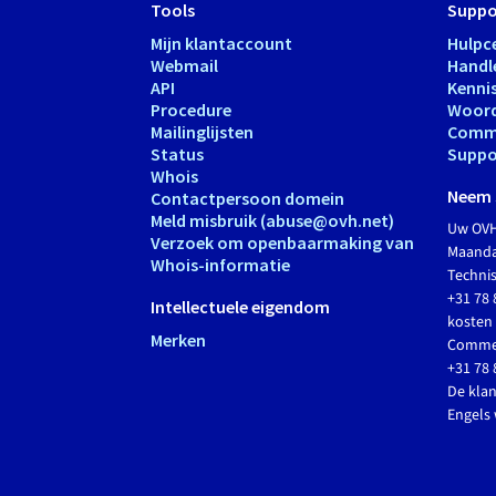
Tools
Suppo
Mijn klantaccount
Hulpc
Webmail
Handl
API
Kenni
Procedure
Woord
Mailinglijsten
Comm
Status
Suppo
Whois
Neem 
Contactpersoon domein
Meld misbruik (abuse@ovh.net)
Uw OVH
Verzoek om openbaarmaking van
Maandag
Whois-informatie
Techni
+31 78 
Intellectuele eigendom
kosten 
Merken
Commer
+31 78 
De klan
Engels