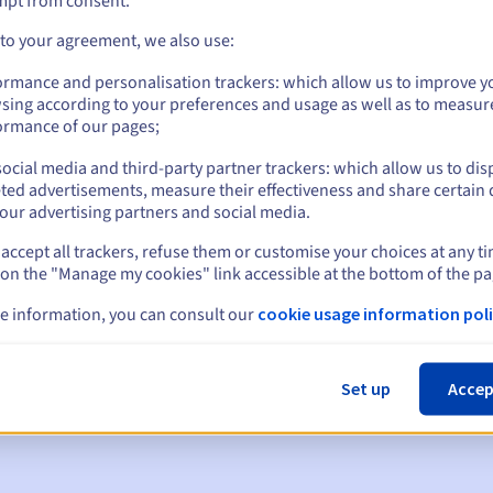
mpt from consent.
 to your agreement, we also use:
ormance and personalisation trackers: which allow us to improve y
sing according to your preferences and usage as well as to measur
ormance of our pages;
ocial media and third-party partner trackers: which allow us to dis
ted advertisements, measure their effectiveness and share certain 
our advertising partners and social media.
accept all trackers, refuse them or customise your choices at any t
 on the "Manage my cookies" link accessible at the bottom of the pa
en:
e information, you can consult our
cookie usage information poli
60, 30, 15, 7 en 3 dagen vóór de vervaldatum
m
om de schorsing van de domeinnaam te melden
Set up
Accep
 Grace Period
om de verwijdering van de domeinnaam te melden