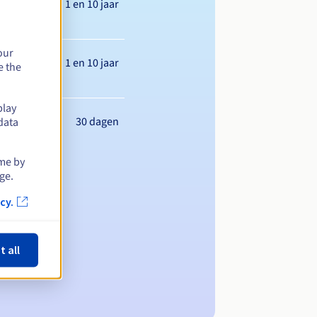
Tussen 1 en 10 jaar
our
Tussen 1 en 10 jaar
e the
play
30 dagen
data
ime by
ge.
cy.
t all