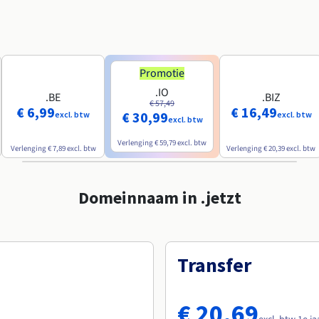
Promotie
.IO
.BE
.BIZ
€ 57,49
€ 6,99
€ 16,49
€ 30,99
excl. btw
excl. btw
excl. btw
Verlenging
€ 59,79
excl. btw
Verlenging
€ 7,89
excl. btw
Verlenging
€ 20,39
excl. btw
Domeinnaam in .jetzt
Transfer
€ 20,69