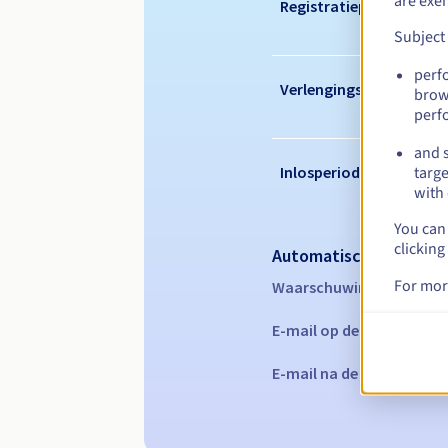
are exe
Registratieperiode
Subject
perf
Verlengingsperiode
brow
perf
and s
Inlosperiode
targe
with 
You can 
clicking
Automatische melding
For mor
Waarschuwings-e-mails:
E-mail op de vervaldatu
E-mail na de Redemption