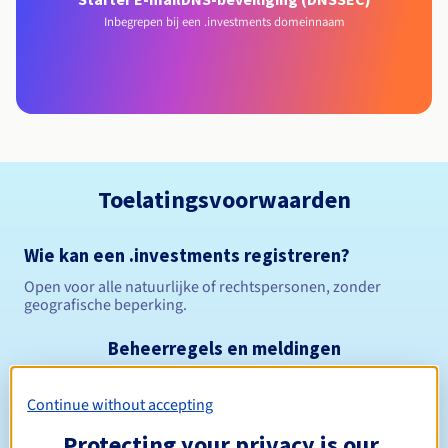
Inbegrepen bij een .investments domeinnaam
Toelatingsvoorwaarden
Wie kan een .investments registreren?
Open voor alle natuurlijke of rechtspersonen, zonder
geografische beperking.
Beheerregels en meldingen
Tussen 1 en 10 jaar
Registratieperiode
Continue without accepting
Protecting your privacy is our