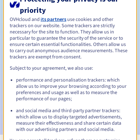
priority
Tussen 1 en 10 jaar
Verlengingsperiode
OVHcloud and
its partners
use cookies and other
trackers on our website. Some trackers are strictly
necessary for the site to function. They allow us in
30 dagen
Inlosperiode
particular to guarantee the security of the service or to
ensure certain essential functionalities. Others allow us
to carry out anonymous audience measurements. These
trackers are exempt from consent.
Automatische meldingen:
Subject to your agreement, we also use:
Waarschuwings-e-mails:
60, 30, 15, 7 en 3 dagen vóór de
vervaldatum
performance and personalisation trackers: which
allow us to improve your browsing according to your
E-mail op de vervaldatum
om de schorsing van de
preferences and usage as well as to measure the
domeinnaam te melden
performance of our pages;
and social media and third-party partner trackers:
E-mail na de Redemption Grace Period
om de
which allow us to display targeted advertisements,
verwijdering van de domeinnaam te melden
measure their effectiveness and share certain data
with our advertising partners and social media.