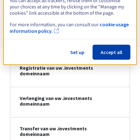
You can accept all trackers, refuse them or customise
your choices at any time by clicking on the "Manage my
Bekijk alle extensies
cookies" link accessible at the bottom of the page.
For more information, you can consult our
cookie usage
Informatie over .investments
information policy.
Set up
Accept all
Registratie van uw .investments
domeinnaam
Verlenging van uw .investments
domeinnaam
Transfer van uw .investments
domeinnaam