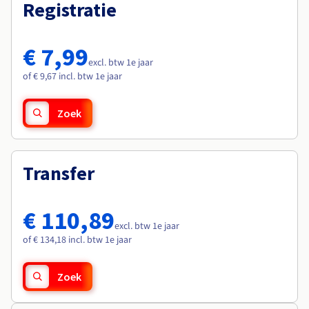
Documentatie
Documentatie
Registratie
Roadmap & Changelog
Tarieven
Roadmap & Changelog
Roadmap & Changelog
Monitoring
Beschikbaarheid per regio
Documentatie
€ 7,99
Roadmap & Changelog
excl. btw 1e jaar
Roadmap & Changelog
of € 9,67 incl. btw 1e jaar
Zoek
Transfer
€ 110,89
excl. btw 1e jaar
of € 134,18 incl. btw 1e jaar
Zoek