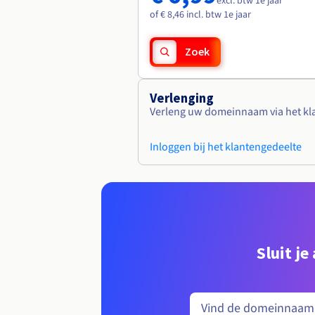
excl. btw 1e jaar
of € 8,46 incl. btw 1e jaar
Zoek
Verlenging
Verleng uw domeinnaam via het kl
Inloggen bij het klantengedeelte
Sluit j