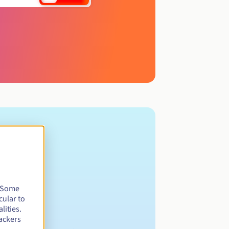
. Some
cular to
lities.
ackers