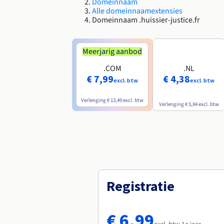
Domeinnaam
Alle domeinnaamextensies
Domeinnaam .huissier-justice.fr
Meerjarig aanbod
.COM
.NL
€ 7,99
€ 4,38
excl. btw
excl. btw
Verlenging
€ 13,49
excl. btw
Verlenging
€ 5,84
excl. btw
Registratie
€ 6,99