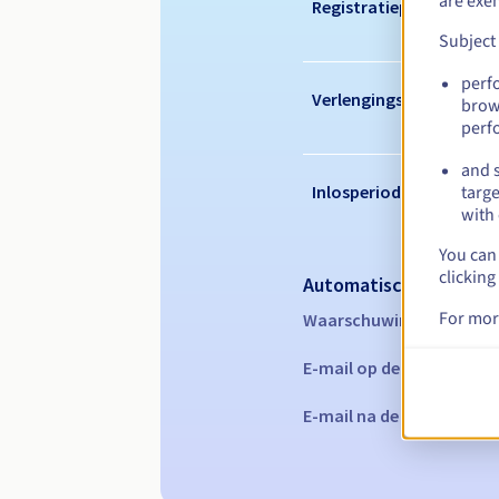
are exe
Registratieperiode
Subject
perf
Verlengingsperiode
brow
perf
and s
Inlosperiode
targe
with 
You can 
clicking
Automatische melding
For mor
Waarschuwings-e-mails:
E-mail op de vervaldatu
E-mail na de Redemption