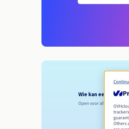
Continu
Pr
Wie kan een .huissier
Open voor alle natuurlijk
OVHclo
trackers
guarante
Others 