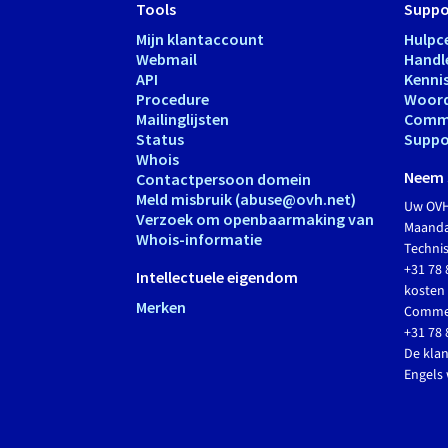
Tools
Suppo
Mijn klantaccount
Hulpc
Webmail
Handl
API
Kenni
Procedure
Woord
Mailinglijsten
Comm
Status
Suppo
Whois
Neem 
Contactpersoon domein
Meld misbruik (abuse@ovh.net)
Uw OVH
Verzoek om openbaarmaking van
Maandag
Whois-informatie
Techni
+31 78 
Intellectuele eigendom
kosten 
Merken
Commer
+31 78 
De klan
Engels