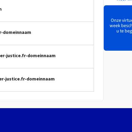
m
Onze virtue
week besch
u te beg
e.fr-domeinnaam
sier-justice.fr-domeinnaam
ier-justice.fr-domeinnaam