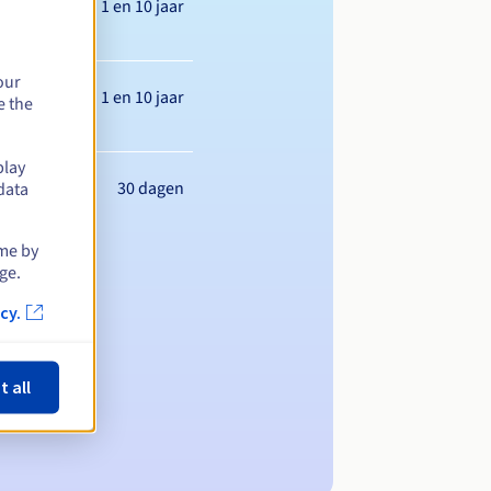
Tussen 1 en 10 jaar
our
Tussen 1 en 10 jaar
e the
play
30 dagen
data
ime by
ge.
cy.
t all