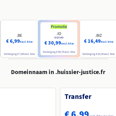
Promotie
.IO
.BE
.BIZ
€ 57,49
€ 6,99
€ 16,49
€ 30,99
excl. btw
excl. btw
excl. btw
Verlenging
€ 59,79
excl. btw
Verlenging
€ 7,89
excl. btw
Verlenging
€ 20,39
excl. btw
Domeinnaam in .huissier-justice.fr
Transfer
€ 6,99