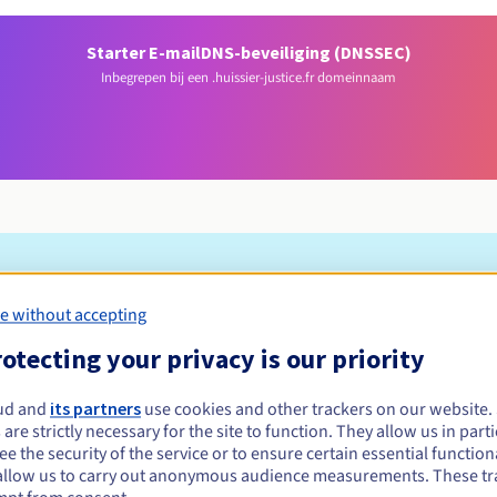
Starter E-mail
DNS-beveiliging (DNSSEC)
Inbegrepen bij een .huissier-justice.fr domeinnaam
Toelatingsvoorwaarden
e without accepting
otecting your privacy is our priority
-justice.fr registreren?
e of rechtspersonen, zonder geografische beperking.
ud and
its partners
use cookies and other trackers on our website
 are strictly necessary for the site to function. They allow us in parti
Beheerregels en meldingen
e the security of the service or to ensure certain essential functiona
allow us to carry out anonymous audience measurements. These tr