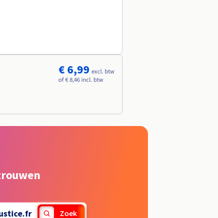
€ 6,99
excl. btw
of € 8,46 incl. btw
rtrouwen
ustice.fr
Zoek