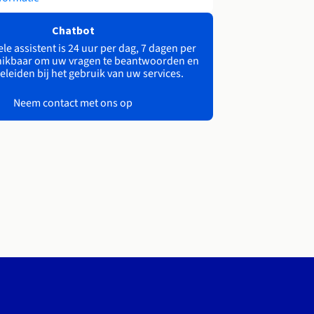
Chatbot
le assistent is 24 uur per dag, 7 dagen per
ikbaar om uw vragen te beantwoorden en
eleiden bij het gebruik van uw services.
Neem contact met ons op