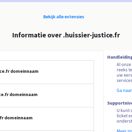
Bekijk alle extensies
Informatie over .huissier-justice.fr
Handleidin
Al onze
reeks t
tice.fr domeinnaam
uw eers
service
Ga naar
tice.fr domeinnaam
Supportniv
U kunt 
ticket 
e.fr domeinnaam
onders
Meer in