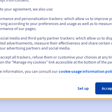
mpt from consent.
 to your agreement, we also use:
ormance and personalisation trackers: which allow us to improve y
sing according to your preferences and usage as well as to measur
ormance of our pages;
ocial media and third-party partner trackers: which allow us to dis
ted advertisements, measure their effectiveness and share certain 
our advertising partners and social media.
accept all trackers, refuse them or customise your choices at any t
 on the "Manage my cookies" link accessible at the bottom of the pa
en:
e information, you can consult our
cookie usage information poli
60, 30, 15, 7 en 3 dagen vóór de vervaldatum
m
om de schorsing van de domeinnaam te melden
Set up
Accep
 Grace Period
om de verwijdering van de domeinnaam te melden