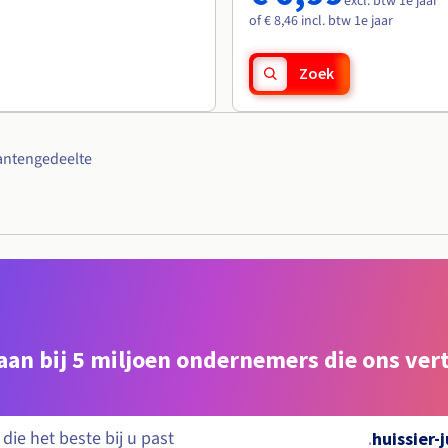
excl. btw 1e jaar
of € 8,46 incl. btw 1e jaar
Zoek
antengedeelte
e aan bij 5 miljoen ondernemers die ons ve
.
huissier-j