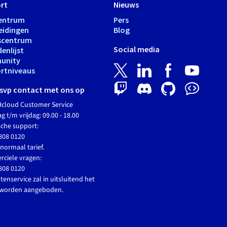
rt
Nieuws
entrum
Pers
eidingen
Blog
scentrum
Social media
enlijst
unity
rtniveaus
svp contact met ons op
cloud Customer Service
 t/m vrijdag: 09.00 - 18.00
sche support:
808 0120
normaal tarief.
ciele vragen:
808 0120
tenservice zal in uitsluitend het
 worden aangeboden.