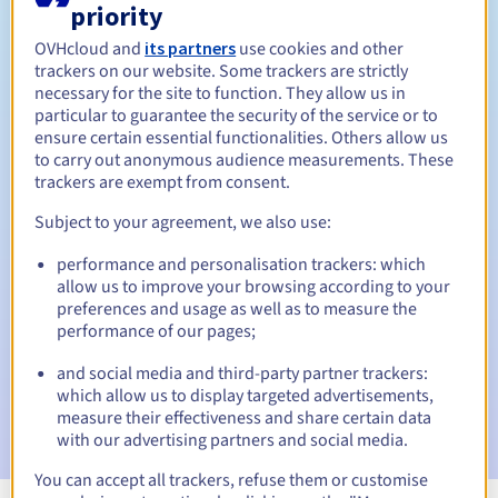
priority
Tussen 1 en 10 jaar
Verlengingsperiode
OVHcloud and
its partners
use cookies and other
trackers on our website. Some trackers are strictly
necessary for the site to function. They allow us in
particular to guarantee the security of the service or to
30 dagen
Inlosperiode
ensure certain essential functionalities. Others allow us
to carry out anonymous audience measurements. These
trackers are exempt from consent.
Subject to your agreement, we also use:
Automatische meldingen:
Waarschuwings-e-mails:
60, 30, 15, 7 en 3 dagen vóór de
performance and personalisation trackers: which
vervaldatum
allow us to improve your browsing according to your
preferences and usage as well as to measure the
E-mail op de vervaldatum
om de schorsing van de
performance of our pages;
domeinnaam te melden
and social media and third-party partner trackers:
which allow us to display targeted advertisements,
E-mail na de Redemption Grace Period
om de
verwijdering van de domeinnaam te melden
measure their effectiveness and share certain data
with our advertising partners and social media.
You can accept all trackers, refuse them or customise