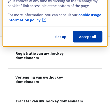
your choices at any time by clicking on the "Manage my
cookies" link accessible at the bottom of the page.
Bekijk alle extensies
For more information, you can consult our
cookie usage
information policy.
Informatie over .hockey
Set up
Accept all
Registratie van uw .hockey
domeinnaam
Verlenging van uw .hockey
domeinnaam
Transfer van uw .hockey domeinnaam