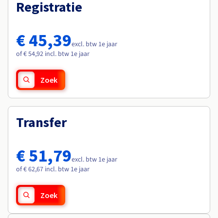
Documentatie
Documentatie
Registratie
Roadmap & Changelog
Tarieven
Roadmap & Changelog
Roadmap & Changelog
Monitoring
Beschikbaarheid per regio
Documentatie
€ 45,39
Roadmap & Changelog
excl. btw 1e jaar
Roadmap & Changelog
of € 54,92 incl. btw 1e jaar
Zoek
Transfer
€ 51,79
excl. btw 1e jaar
of € 62,67 incl. btw 1e jaar
Zoek