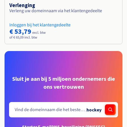
Verlenging
Verleng uw domeinnaam via het klantengedeelte
Inloggen bij het klantengedeelte
€ 53,79
excl. btw
of € 65,09 incl. btw
Sluit je aan bij 5 miljoen ondernemers die
ons vertrouwen
.
hockey
Starter E-mail
DNS-beveiliging (DNSSEC)