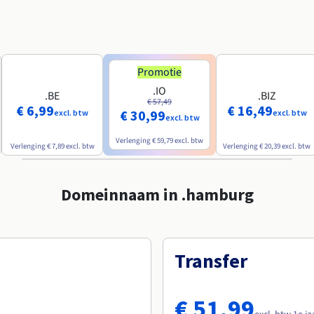
Promotie
.IO
.BE
.BIZ
€ 57,49
€ 6,99
€ 16,49
€ 30,99
excl. btw
excl. btw
excl. btw
Verlenging
€ 59,79
excl. btw
Verlenging
€ 7,89
excl. btw
Verlenging
€ 20,39
excl. btw
Domeinnaam in .hamburg
Transfer
€ 51,99