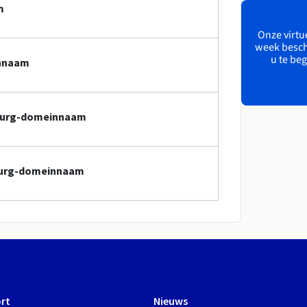
m
Onze virtue
week besch
u te beg
innaam
mburg-domeinnaam
mburg-domeinnaam
rt
Nieuws