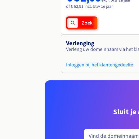
excl. btw 1e jaar
of € 62,91 incl. btw 1e jaar
Zoek
Verlenging
Verleng uw domeinnaam via het kl
Inloggen bij het klantengedeelte
Sluit j