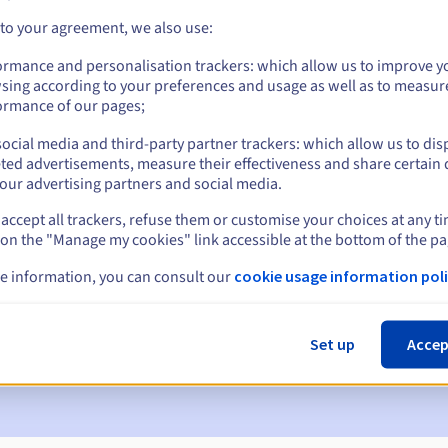
 to your agreement, we also use:
ormance and personalisation trackers: which allow us to improve y
sing according to your preferences and usage as well as to measur
ormance of our pages;
ocial media and third-party partner trackers: which allow us to dis
ted advertisements, measure their effectiveness and share certain 
our advertising partners and social media.
accept all trackers, refuse them or customise your choices at any t
en:
 on the "Manage my cookies" link accessible at the bottom of the pa
60, 30, 15, 7 en 3 dagen vóór de vervaldatum
e information, you can consult our
cookie usage information poli
m
om de schorsing van de domeinnaam te melden
Set up
Accep
 Grace Period
om de verwijdering van de domeinnaam te melden