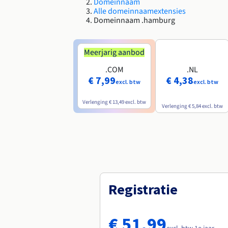
Domeinnaam
Alle domeinnaamextensies
Domeinnaam .hamburg
Meerjarig aanbod
.COM
.NL
€ 7,99
€ 4,38
excl. btw
excl. btw
Verlenging
€ 13,49
excl. btw
Verlenging
€ 5,84
excl. btw
Registratie
€ 51,99