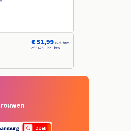
ar
€ 51,99
excl. btw
of € 62,91 incl. btw
rtrouwen
hamburg
Zoek