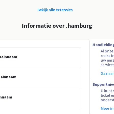
Bekijk alle extensies
Informatie over .hamburg
Handleidin
Al onze
reeks t
omeinnaam
uw eers
service
Ga naar
meinnaam
Supportniv
U kunt 
ticket 
innaam
onders
Meer in