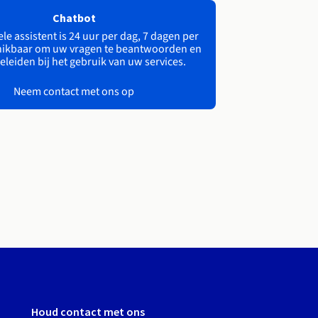
Chatbot
le assistent is 24 uur per dag, 7 dagen per
ikbaar om uw vragen te beantwoorden en
eleiden bij het gebruik van uw services.
Neem contact met ons op
Houd contact met ons