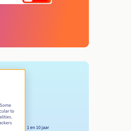
. Some
cular to
lities.
ackers
Tussen 1 en 10 jaar