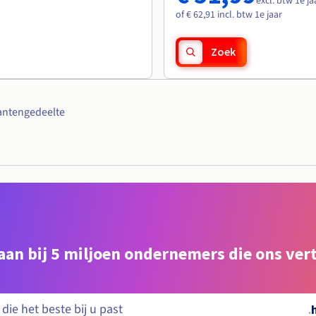
excl. btw 1e ja
of € 62,91 incl. btw 1e jaar
Zoek
antengedeelte
e aan bij 5 miljoen ondernemers die ons ve
.