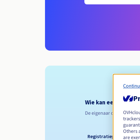
Continu
Pr
Wie kan een .hambur
OVHclo
De eigenaar of beheerder
trackers
guarante
Others 
Registratieperiode
are exe