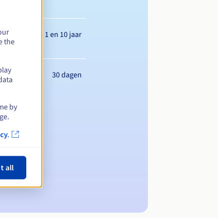
our
Tussen 1 en 10 jaar
e the
play
30 dagen
data
ime by
ge.
cy.
t all