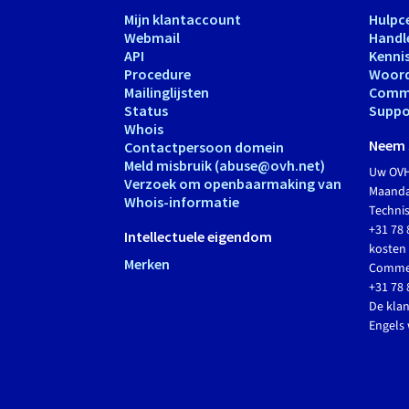
Mijn klantaccount
Hulpc
Webmail
Handl
API
Kenni
Procedure
Woord
Mailinglijsten
Comm
Status
Suppo
Whois
Neem 
Contactpersoon domein
Meld misbruik (abuse@ovh.net)
Uw OVH
Verzoek om openbaarmaking van
Maandag
Whois-informatie
Techni
+31 78 
Intellectuele eigendom
kosten 
Merken
Commer
+31 78 
De klan
Engels