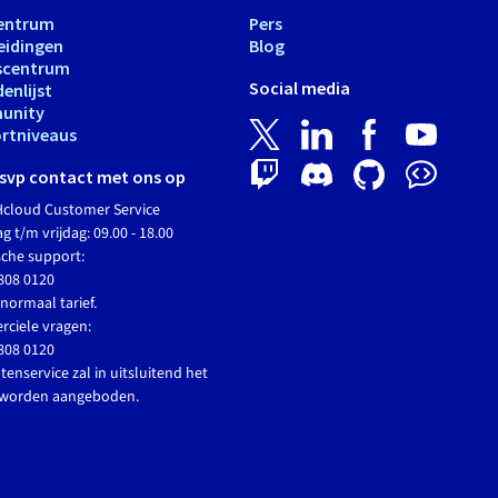
entrum
Pers
eidingen
Blog
scentrum
Social media
enlijst
unity
rtniveaus
svp contact met ons op
cloud Customer Service
 t/m vrijdag: 09.00 - 18.00
sche support:
808 0120
normaal tarief.
ciele vragen:
808 0120
tenservice zal in uitsluitend het
 worden aangeboden.