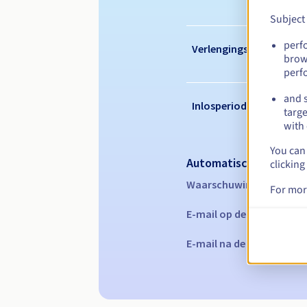
Subject
perf
Verlengingsperiode
brow
perf
and s
Inlosperiode
targe
with 
You can 
Automatische melding
clicking
Waarschuwings-e-mails:
For mor
E-mail op de vervaldatu
E-mail na de Redemption