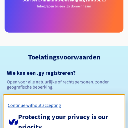
Inbegrepen bij een .gy domeinnaam
Toelatingsvoorwaarden
Wie kan een .gy registreren?
Open voor alle natuurlijke of rechtspersonen, zonder
geografische beperking.
Beheerregels en meldingen
Continue without accepting
Tussen 1 en 4 jaar
Registratieperiode
Protecting your privacy is our
priority