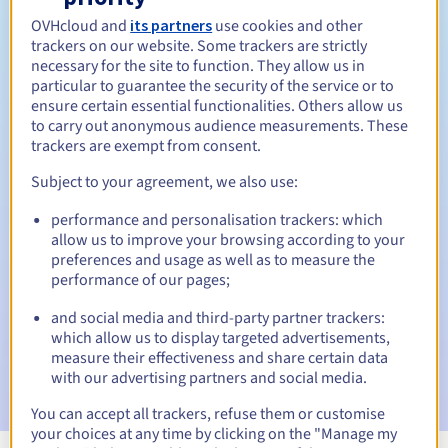
OVHcloud and
its partners
use cookies and other
Tussen 1 en 4 jaar
Verlengingsperiode
trackers on our website. Some trackers are strictly
necessary for the site to function. They allow us in
particular to guarantee the security of the service or to
ensure certain essential functionalities. Others allow us
30 dagen
Inlosperiode
to carry out anonymous audience measurements. These
trackers are exempt from consent.
Subject to your agreement, we also use:
Automatische meldingen:
performance and personalisation trackers: which
Waarschuwings-e-mails:
60, 30, 15, 7 en 3 dagen vóór de
allow us to improve your browsing according to your
vervaldatum
preferences and usage as well as to measure the
performance of our pages;
E-mail op de vervaldatum
om de schorsing van de
domeinnaam te melden
and social media and third-party partner trackers:
which allow us to display targeted advertisements,
E-mail na de Redemption Grace Period
om de
measure their effectiveness and share certain data
verwijdering van de domeinnaam te melden
with our advertising partners and social media.
You can accept all trackers, refuse them or customise
your choices at any time by clicking on the "Manage my