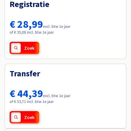
Documentatie
Documentatie
Registratie
Roadmap & Changelog
Tarieven
Roadmap & Changelog
Roadmap & Changelog
Monitoring
Beschikbaarheid per regio
Documentatie
€ 28,99
Roadmap & Changelog
excl. btw 1e jaar
Roadmap & Changelog
of € 35,08 incl. btw 1e jaar
Zoek
Transfer
€ 44,39
excl. btw 1e jaar
of € 53,71 incl. btw 1e jaar
Zoek