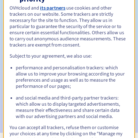
OVHcloud and
its partners
use cookies and other
Tussen 1 en 10 jaar
Verlengingsperiode
trackers on our website. Some trackers are strictly
necessary for the site to function. They allow us in
particular to guarantee the security of the service or to
ensure certain essential functionalities. Others allow us
30 dagen
Inlosperiode
to carry out anonymous audience measurements. These
trackers are exempt from consent.
Subject to your agreement, we also use:
Automatische meldingen:
performance and personalisation trackers: which
Waarschuwings-e-mails:
60, 30, 15, 7 en 3 dagen vóór de
allow us to improve your browsing according to your
vervaldatum
preferences and usage as well as to measure the
performance of our pages;
E-mail op de vervaldatum
om de schorsing van de
domeinnaam te melden
and social media and third-party partner trackers:
which allow us to display targeted advertisements,
E-mail na de Redemption Grace Period
om de
measure their effectiveness and share certain data
verwijdering van de domeinnaam te melden
with our advertising partners and social media.
You can accept all trackers, refuse them or customise
your choices at any time by clicking on the "Manage my