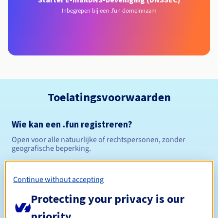
Inbegrepen bij een .fun domeinnaam
Toelatingsvoorwaarden
Wie kan een .fun registreren?
Open voor alle natuurlijke of rechtspersonen, zonder
geografische beperking.
Beheerregels en meldingen
Continue without accepting
Tussen 1 en 10 jaar
Registratieperiode
Protecting your privacy is our
priority