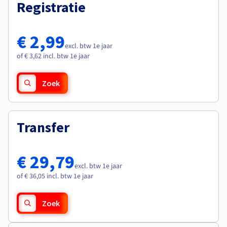
Documentatie
Documentatie
Registratie
Roadmap & Changelog
Tarieven
Roadmap & Changelog
Roadmap & Changelog
Monitoring
Beschikbaarheid per regio
Documentatie
€ 2,99
Roadmap & Changelog
excl. btw 1e jaar
Roadmap & Changelog
of € 3,62 incl. btw 1e jaar
Zoek
Transfer
€ 29,79
excl. btw 1e jaar
of € 36,05 incl. btw 1e jaar
Zoek