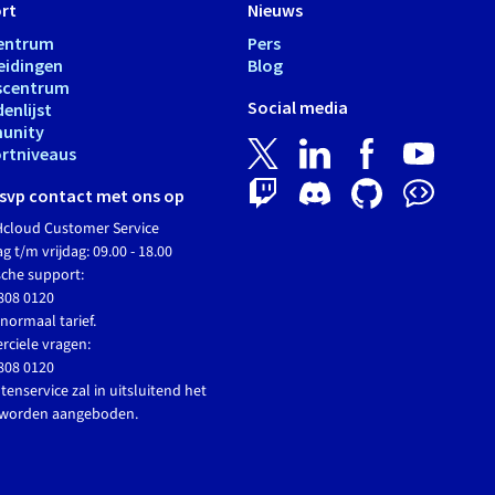
rt
Nieuws
entrum
Pers
eidingen
Blog
scentrum
Social media
enlijst
unity
rtniveaus
svp contact met ons op
cloud Customer Service
 t/m vrijdag: 09.00 - 18.00
sche support:
808 0120
normaal tarief.
ciele vragen:
808 0120
tenservice zal in uitsluitend het
 worden aangeboden.