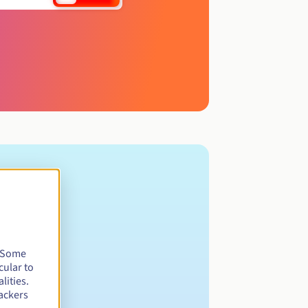
. Some
cular to
lities.
ackers