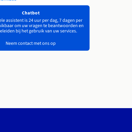
Chatbot
le assistent is 24 uur per dag, 7 dagen per
ikbaar om uw vragen te beantwoorden en
eleiden bij het gebruik van uw services.
Neem contact met ons op