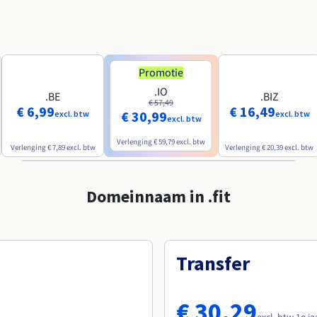
Promotie
.IO
.BE
.BIZ
€ 57,49
€ 6,99
€ 16,49
€ 30,99
excl. btw
excl. btw
excl. btw
Verlenging
€ 59,79
excl. btw
Verlenging
€ 7,89
excl. btw
Verlenging
€ 20,39
excl. btw
Domeinnaam in .fit
Transfer
€ 30,29