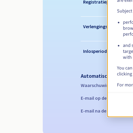
are exe
Registratieperiode
Subject
perf
Verlengingsperiode
brow
perf
and s
Inlosperiode
targe
with 
You can 
clicking
Automatische melding
For mor
Waarschuwings-e-mails:
E-mail op de vervaldatu
E-mail na de Redemption