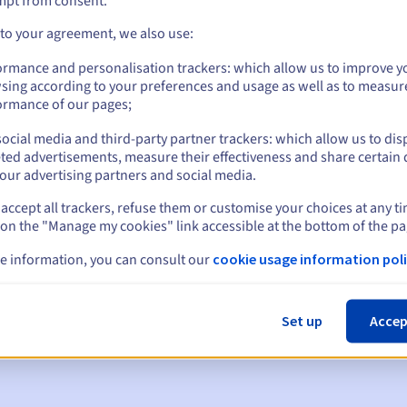
mpt from consent.
 to your agreement, we also use:
ormance and personalisation trackers: which allow us to improve y
sing according to your preferences and usage as well as to measur
ormance of our pages;
ocial media and third-party partner trackers: which allow us to dis
ted advertisements, measure their effectiveness and share certain 
our advertising partners and social media.
accept all trackers, refuse them or customise your choices at any t
 on the "Manage my cookies" link accessible at the bottom of the pa
en:
e information, you can consult our
cookie usage information poli
60, 30, 15, 7 en 3 dagen vóór de vervaldatum
m
om de schorsing van de domeinnaam te melden
Set up
Accep
 Grace Period
om de verwijdering van de domeinnaam te melden