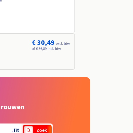
ar
€ 30,49
excl. btw
of € 36,89 incl. btw
rtrouwen
.
fit
Zoek