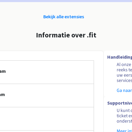
Bekijk alle extensies
Informatie over .fit
Handleidin
Al onze
reeks t
aam
uw eers
service
Ga naar
aam
Supportniv
U kunt 
ticket 
onders
Meer in