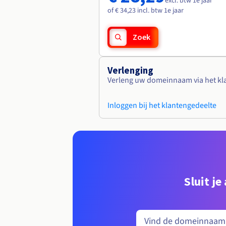
excl. btw 1e jaar
of € 34,23 incl. btw 1e jaar
Zoek
Verlenging
Verleng uw domeinnaam via het kl
Inloggen bij het klantengedeelte
Sluit j