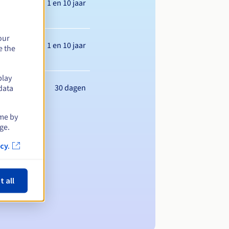
Tussen 1 en 10 jaar
our
Tussen 1 en 10 jaar
e the
play
30 dagen
data
ime by
ge.
cy.
t all