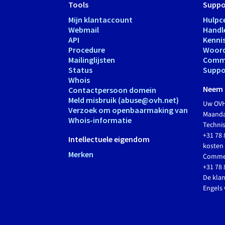
Tools
Suppo
Mijn klantaccount
Hulpc
Webmail
Handl
API
Kenni
Procedure
Woord
Mailinglijsten
Comm
Status
Suppo
Whois
Neem 
Contactpersoon domein
Meld misbruik (abuse@ovh.net)
Uw OVH
Verzoek om openbaarmaking van
Maandag
Whois-informatie
Techni
+31 78 
Intellectuele eigendom
kosten 
Merken
Commer
+31 78 
De klan
Engels