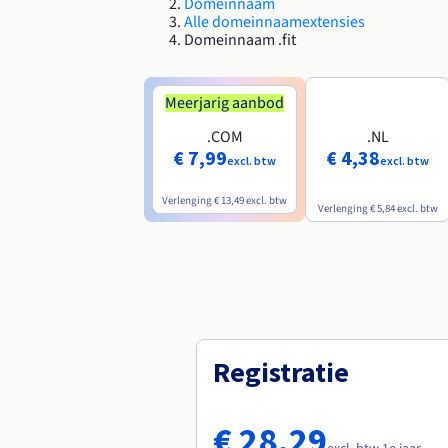
Domeinnaam
Alle domeinnaamextensies
Domeinnaam .fit
Meerjarig aanbod
.COM
.NL
€ 7,99
€ 4,38
excl. btw
excl. btw
Verlenging
€ 13,49
excl. btw
Verlenging
€ 5,84
excl. btw
Registratie
€ 28,29