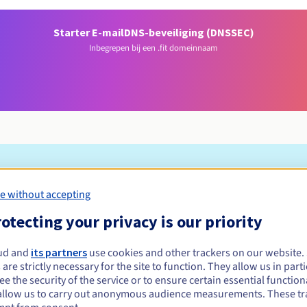
Starter E-mail
DNS-beveiliging (DNSSEC)
Inbegrepen bij een .fit domeinnaam
Toelatingsvoorwaarden
e without accepting
otecting your privacy is our priority
streren?
e of rechtspersonen, zonder geografische beperking.
ud and
its partners
use cookies and other trackers on our website
 are strictly necessary for the site to function. They allow us in parti
Beheerregels en meldingen
e the security of the service or to ensure certain essential functiona
allow us to carry out anonymous audience measurements. These tr