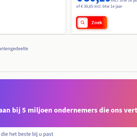
excl. btw 1e ja
of € 36,65 incl. btw 1e jaar
Zoek
antengedeelte
e aan bij 5 miljoen ondernemers die ons ve