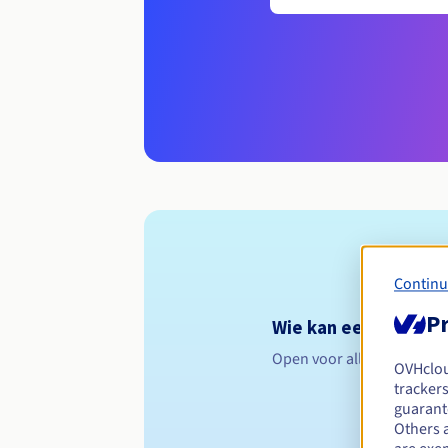
Continu
Pr
Wie kan een .fit regi
Open voor alle natuurlijk
OVHclo
trackers
guarante
Others 