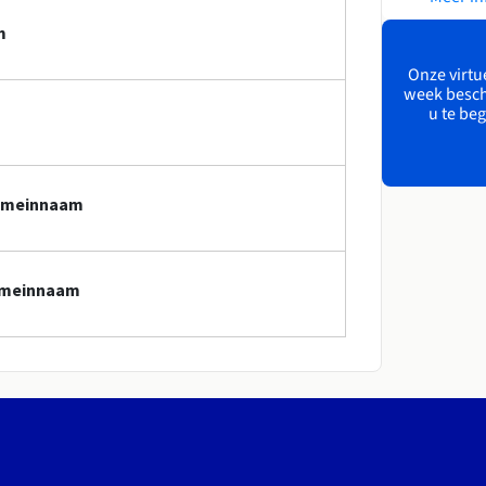
m
Onze virtue
week besch
u te beg
domeinnaam
domeinnaam