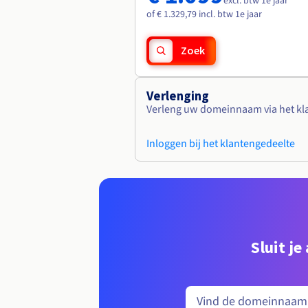
excl. btw 1e jaar
of € 1.329,79 incl. btw 1e jaar
Zoek
Verlenging
Verleng uw domeinnaam via het kl
Inloggen bij het klantengedeelte
Sluit j