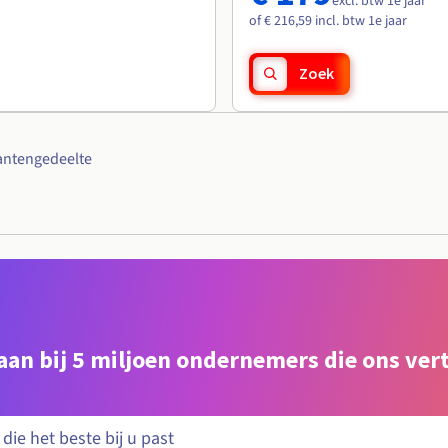
excl. btw 1e jaar
of € 216,59 incl. btw 1e jaar
Zoek
antengedeelte
e aan bij 5 miljoen ondernemers die ons ve