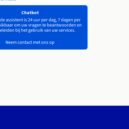
Chatbot
le assistent is 24 uur per dag, 7 dagen per
ikbaar om uw vragen te beantwoorden en
eleiden bij het gebruik van uw services.
Neem contact met ons op