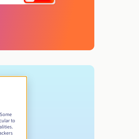
. Some
cular to
lities.
ackers