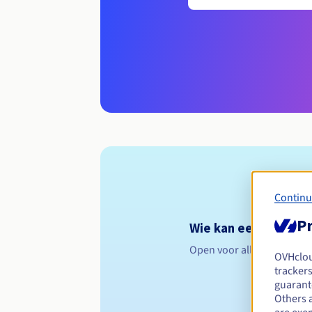
Continu
Pr
Wie kan een .firm.nf
Open voor alle natuurlijk
OVHclo
trackers
guarante
Others 