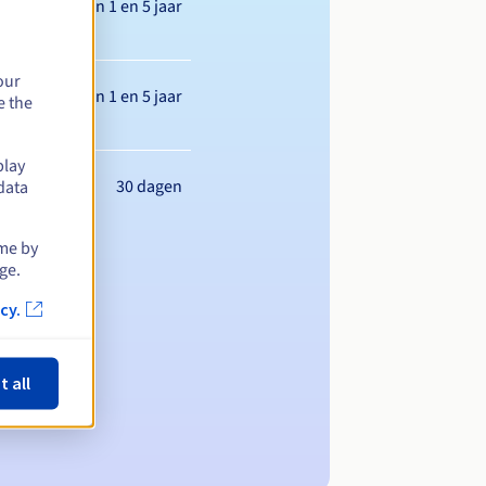
Tussen 1 en 5 jaar
our
Tussen 1 en 5 jaar
e the
play
30 dagen
data
ime by
ge.
cy.
t all