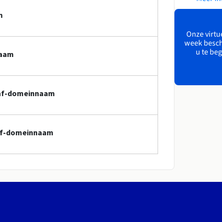
m
Onze virtue
week besch
u te beg
naam
m.nf-domeinnaam
.nf-domeinnaam