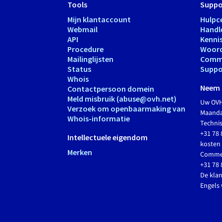
Tools
Suppo
Mijn klantaccount
Hulpc
Webmail
Handl
API
Kenni
Procedure
Woord
Mailinglijsten
Comm
Status
Suppo
Whois
Neem 
Contactpersoon domein
Meld misbruik (abuse@ovh.net)
Uw OVH
Verzoek om openbaarmaking van
Maandag
Whois-informatie
Techni
+31 78 
Intellectuele eigendom
kosten 
Merken
Commer
+31 78 
De klan
Engels