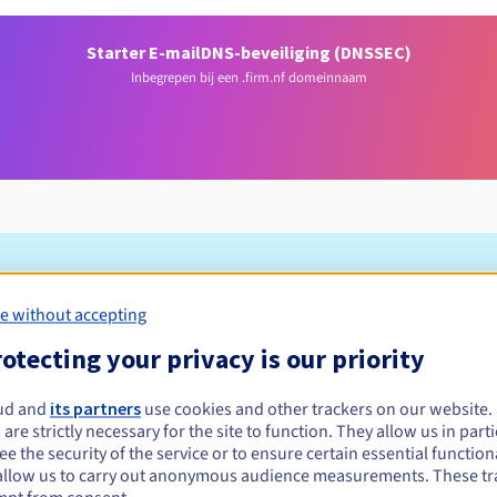
Starter E-mail
DNS-beveiliging (DNSSEC)
Inbegrepen bij een .firm.nf domeinnaam
Toelatingsvoorwaarden
e without accepting
otecting your privacy is our priority
 registreren?
e of rechtspersonen, zonder geografische beperking.
ud and
its partners
use cookies and other trackers on our website
 are strictly necessary for the site to function. They allow us in parti
Beheerregels en meldingen
e the security of the service or to ensure certain essential functiona
allow us to carry out anonymous audience measurements. These tr