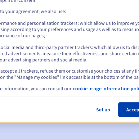
mpt from consent.
 to your agreement, we also use:
ormance and personalisation trackers: which allow us to improve y
sing according to your preferences and usage as well as to measur
ormance of our pages;
ocial media and third-party partner trackers: which allow us to dis
ted advertisements, measure their effectiveness and share certain 
our advertising partners and social media.
accept all trackers, refuse them or customise your choices at any t
 on the "Manage my cookies" link accessible at the bottom of the pa
en:
e information, you can consult our
cookie usage information poli
60, 30, 15, 7 en 3 dagen vóór de vervaldatum
m
om de schorsing van de domeinnaam te melden
Set up
Accep
 Grace Period
om de verwijdering van de domeinnaam te melden