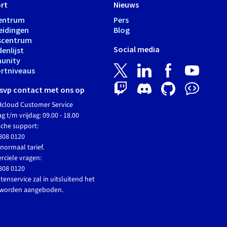
rt
Nieuws
entrum
Pers
eidingen
Blog
scentrum
Social media
enlijst
unity
rtniveaus
svp contact met ons op
cloud Customer Service
 t/m vrijdag: 09.00 - 18.00
sche support:
808 0120
normaal tarief.
ciele vragen:
808 0120
tenservice zal in uitsluitend het
 worden aangeboden.