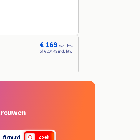
€ 169
excl. btw
of € 204,49 incl. btw
rtrouwen
.
firm.nf
Zoek