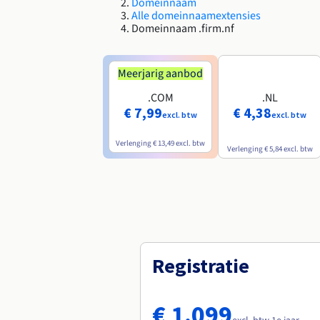
Domeinnaam
Alle domeinnaamextensies
Domeinnaam .firm.nf
Meerjarig aanbod
.COM
.NL
€ 7,99
€ 4,38
excl. btw
excl. btw
Verlenging
€ 13,49
excl. btw
Verlenging
€ 5,84
excl. btw
Registratie
€ 1.099