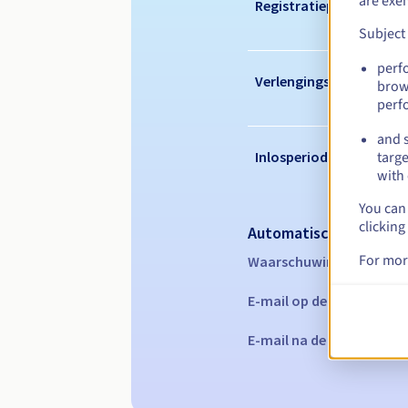
are exe
Registratieperiode
Subject
perf
Verlengingsperiode
brow
perf
and s
Inlosperiode
targe
with 
You can 
clicking
Automatische melding
For mor
Waarschuwings-e-mails:
E-mail op de vervaldatu
E-mail na de Redemption