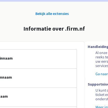
Bekijk alle extensies
Informatie over .firm.nf
Handleidin
Al onze
reeks t
einnaam
uw eers
service
Ga naar
einnaam
Supportniv
U kunt 
ticket 
nnaam
onders
Meer in