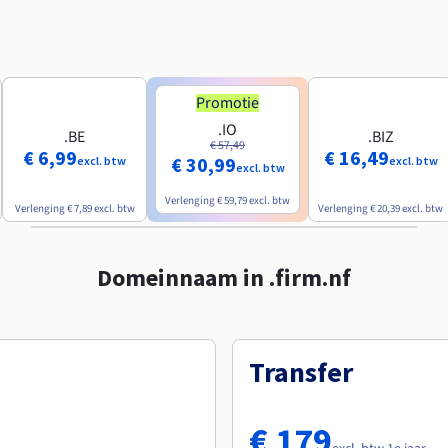
Promotie
.IO
.BE
.BIZ
€ 57,49
€ 6,99
€ 16,49
€ 30,99
excl. btw
excl. btw
excl. btw
Verlenging
€ 59,79
excl. btw
Verlenging
€ 7,89
excl. btw
Verlenging
€ 20,39
excl. btw
Domeinnaam in .firm.nf
Transfer
€ 179