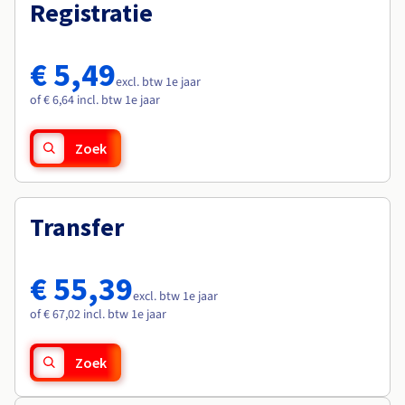
Documentatie
Documentatie
Registratie
Roadmap & Changelog
Tarieven
Roadmap & Changelog
Roadmap & Changelog
Monitoring
Beschikbaarheid per regio
Documentatie
€ 5,49
Roadmap & Changelog
excl. btw 1e jaar
Roadmap & Changelog
of € 6,64 incl. btw 1e jaar
Zoek
Transfer
€ 55,39
excl. btw 1e jaar
of € 67,02 incl. btw 1e jaar
Zoek