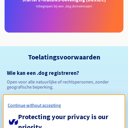
Inbegrepen bij een .dog domeinnaam
Toelatingsvoorwaarden
Wie kan een .dog registreren?
Open voor alle natuurlijke of rechtspersonen, zonder
geografische beperking.
Beheerregels en meldingen
Continue without accepting
Tussen 1 en 10 jaar
Registratieperiode
Protecting your privacy is our
priority