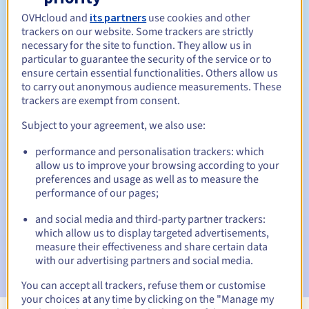
OVHcloud and
its partners
use cookies and other
Tussen 1 en 10 jaar
Verlengingsperiode
trackers on our website. Some trackers are strictly
necessary for the site to function. They allow us in
particular to guarantee the security of the service or to
ensure certain essential functionalities. Others allow us
30 dagen
Inlosperiode
to carry out anonymous audience measurements. These
trackers are exempt from consent.
Subject to your agreement, we also use:
Automatische meldingen:
performance and personalisation trackers: which
Waarschuwings-e-mails:
60, 30, 15, 7 en 3 dagen vóór de
allow us to improve your browsing according to your
vervaldatum
preferences and usage as well as to measure the
performance of our pages;
E-mail op de vervaldatum
om de schorsing van de
domeinnaam te melden
and social media and third-party partner trackers:
which allow us to display targeted advertisements,
E-mail na de Redemption Grace Period
om de
measure their effectiveness and share certain data
verwijdering van de domeinnaam te melden
with our advertising partners and social media.
You can accept all trackers, refuse them or customise
your choices at any time by clicking on the "Manage my