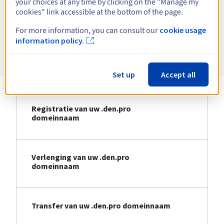
your choices at any time by clicking on the "Manage my
cookies" link accessible at the bottom of the page.
Bekijk alle extensies
For more information, you can consult our
cookie usage
information policy.
Informatie over .den.pro
Set up
Accept all
Registratie van uw .den.pro
domeinnaam
Verlenging van uw .den.pro
domeinnaam
Transfer van uw .den.pro domeinnaam