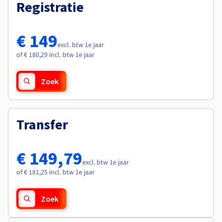
Documentatie
Documentatie
Registratie
Roadmap & Changelog
Tarieven
Roadmap & Changelog
Roadmap & Changelog
Monitoring
Beschikbaarheid per regio
Documentatie
€ 149
Roadmap & Changelog
excl. btw 1e jaar
Roadmap & Changelog
of € 180,29 incl. btw 1e jaar
Zoek
Transfer
€ 149,79
excl. btw 1e jaar
of € 181,25 incl. btw 1e jaar
Zoek