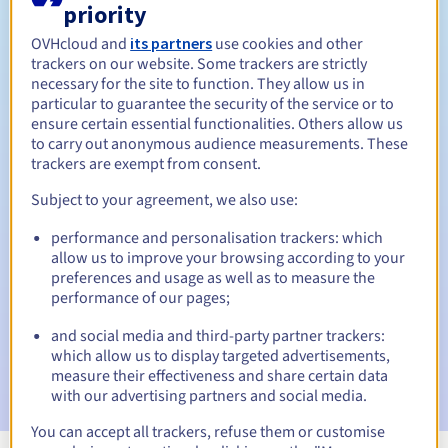
priority
Tussen 1 en 9 jaar
Verlengingsperiode
OVHcloud and
its partners
use cookies and other
trackers on our website. Some trackers are strictly
necessary for the site to function. They allow us in
particular to guarantee the security of the service or to
30 dagen
Inlosperiode
ensure certain essential functionalities. Others allow us
to carry out anonymous audience measurements. These
trackers are exempt from consent.
Subject to your agreement, we also use:
Automatische meldingen:
Waarschuwings-e-mails:
60, 30, 15, 7 en 3 dagen vóór de
performance and personalisation trackers: which
vervaldatum
allow us to improve your browsing according to your
preferences and usage as well as to measure the
E-mail op de vervaldatum
om de schorsing van de
performance of our pages;
domeinnaam te melden
and social media and third-party partner trackers:
which allow us to display targeted advertisements,
E-mail na de Redemption Grace Period
om de
verwijdering van de domeinnaam te melden
measure their effectiveness and share certain data
with our advertising partners and social media.
You can accept all trackers, refuse them or customise