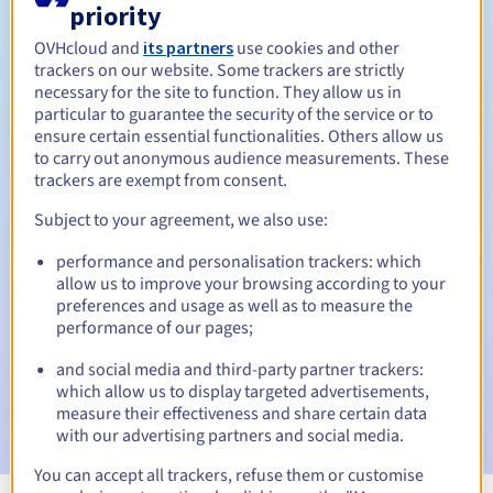
priority
Tussen 1 en 10 jaar
Verlengingsperiode
OVHcloud and
its partners
use cookies and other
trackers on our website. Some trackers are strictly
necessary for the site to function. They allow us in
particular to guarantee the security of the service or to
45 dagen
Inlosperiode
ensure certain essential functionalities. Others allow us
to carry out anonymous audience measurements. These
trackers are exempt from consent.
Subject to your agreement, we also use:
Automatische meldingen:
Waarschuwings-e-mails:
60, 30, 15, 7 en 3 dagen vóór de
performance and personalisation trackers: which
vervaldatum
allow us to improve your browsing according to your
preferences and usage as well as to measure the
E-mail op de vervaldatum
om de schorsing van de
performance of our pages;
domeinnaam te melden
and social media and third-party partner trackers:
which allow us to display targeted advertisements,
E-mail na de Redemption Grace Period
om de
verwijdering van de domeinnaam te melden
measure their effectiveness and share certain data
with our advertising partners and social media.
You can accept all trackers, refuse them or customise