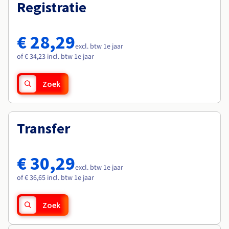
Documentatie
Documentatie
Registratie
Roadmap & Changelog
Tarieven
Roadmap & Changelog
Roadmap & Changelog
Monitoring
Beschikbaarheid per regio
Documentatie
€ 28,29
Roadmap & Changelog
excl. btw 1e jaar
Roadmap & Changelog
of € 34,23 incl. btw 1e jaar
Zoek
Transfer
€ 30,29
excl. btw 1e jaar
of € 36,65 incl. btw 1e jaar
Zoek