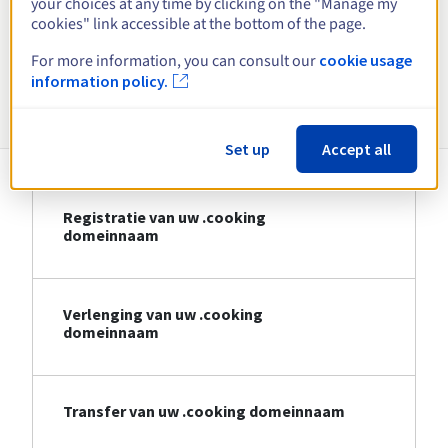
your choices at any time by clicking on the "Manage my
cookies" link accessible at the bottom of the page.
Bekijk alle extensies
For more information, you can consult our
cookie usage
information policy.
Informatie over .cooking
Set up
Accept all
Registratie van uw .cooking
domeinnaam
Verlenging van uw .cooking
domeinnaam
Transfer van uw .cooking domeinnaam