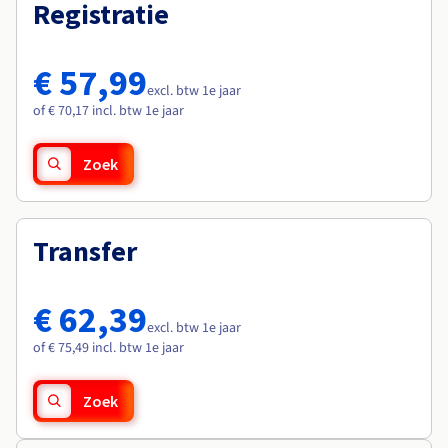
Documentatie
Documentatie
Registratie
Roadmap & Changelog
Tarieven
Roadmap & Changelog
Roadmap & Changelog
Monitoring
Beschikbaarheid per regio
Documentatie
€ 57,99
Roadmap & Changelog
excl. btw 1e jaar
Roadmap & Changelog
of € 70,17 incl. btw 1e jaar
Zoek
Transfer
€ 62,39
excl. btw 1e jaar
of € 75,49 incl. btw 1e jaar
Zoek