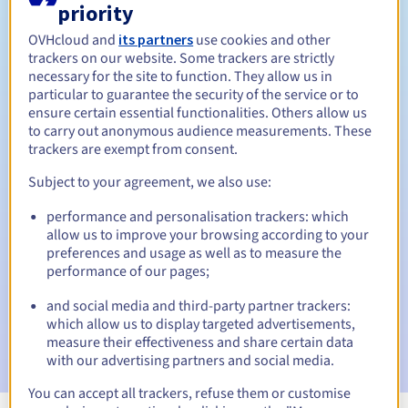
priority
Tussen 1 en 10 jaar
Verlengingsperiode
OVHcloud and
its partners
use cookies and other
trackers on our website. Some trackers are strictly
necessary for the site to function. They allow us in
particular to guarantee the security of the service or to
5 dagen
Inlosperiode
ensure certain essential functionalities. Others allow us
to carry out anonymous audience measurements. These
trackers are exempt from consent.
Subject to your agreement, we also use:
Automatische meldingen:
Waarschuwings-e-mails:
60, 30, 15, 7 en 3 dagen vóór de
performance and personalisation trackers: which
vervaldatum
allow us to improve your browsing according to your
preferences and usage as well as to measure the
E-mail op de vervaldatum
om de schorsing van de
performance of our pages;
domeinnaam te melden
and social media and third-party partner trackers:
which allow us to display targeted advertisements,
E-mail na de Redemption Grace Period
om de
verwijdering van de domeinnaam te melden
measure their effectiveness and share certain data
with our advertising partners and social media.
You can accept all trackers, refuse them or customise