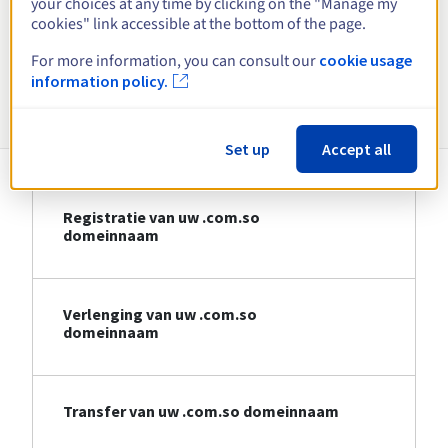
your choices at any time by clicking on the "Manage my
cookies" link accessible at the bottom of the page.
Bekijk alle extensies
For more information, you can consult our
cookie usage
information policy.
Informatie over .com.so
Set up
Accept all
Registratie van uw .com.so
domeinnaam
Verlenging van uw .com.so
domeinnaam
Transfer van uw .com.so domeinnaam