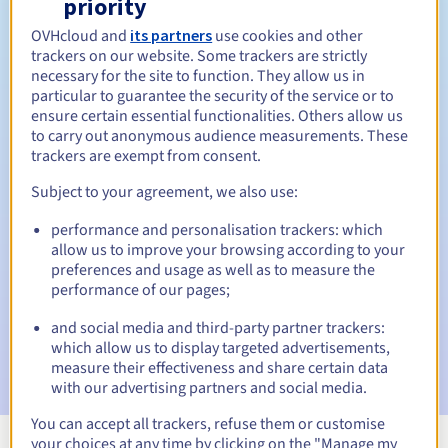
priority
1 jaar
Verlengingsperiode
OVHcloud and
its partners
use cookies and other
trackers on our website. Some trackers are strictly
necessary for the site to function. They allow us in
particular to guarantee the security of the service or to
Inlosperiode
ensure certain essential functionalities. Others allow us
to carry out anonymous audience measurements. These
trackers are exempt from consent.
Automatische meldingen:
Subject to your agreement, we also use:
Waarschuwings-e-mails:
60, 30, 15, 7 en 3 dagen vóór de
performance and personalisation trackers: which
vervaldatum
allow us to improve your browsing according to your
preferences and usage as well as to measure the
E-mail op de vervaldatum
om de schorsing van de
performance of our pages;
domeinnaam te melden
and social media and third-party partner trackers:
E-mail na de Redemption Grace Period
om de
which allow us to display targeted advertisements,
verwijdering van de domeinnaam te melden
measure their effectiveness and share certain data
with our advertising partners and social media.
You can accept all trackers, refuse them or customise
your choices at any time by clicking on the "Manage my