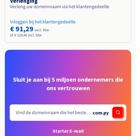
Verlenging
Verleng uw domeinnaam via het klantengedeelte
Inloggen bij het klantengedeelte
€ 91,29
excl. btw
of € 110,46 incl. btw
Sluit je aan bij 5 miljoen ondernemers die
ons vertrouwen
.
com.py
Starter E-mail