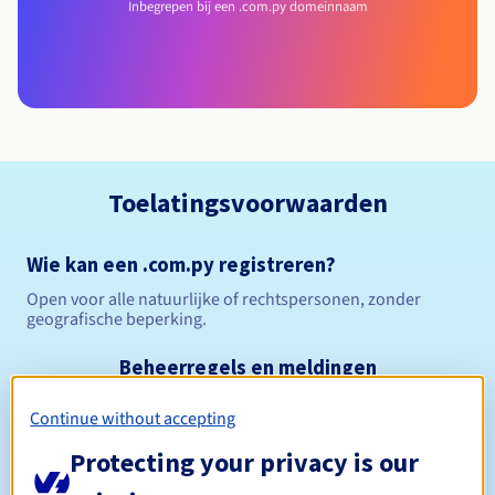
Inbegrepen bij een .com.py domeinnaam
Toelatingsvoorwaarden
Wie kan een .com.py registreren?
Open voor alle natuurlijke of rechtspersonen, zonder
geografische beperking.
Beheerregels en meldingen
Continue without accepting
Tussen 1 en 10 jaar
Registratieperiode
Protecting your privacy is our