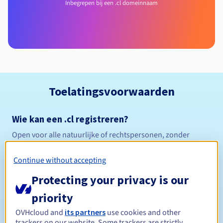
Inbegrepen bij een .cl domeinnaam
Toelatingsvoorwaarden
Wie kan een .cl registreren?
Open voor alle natuurlijke of rechtspersonen, zonder
geografische beperking.
Continue without accepting
Beheerregels en meldingen
Protecting your privacy is our
Tussen 1 en 10 jaar
Registratieperiode
priority
OVHcloud and
its partners
use cookies and other
trackers on our website. Some trackers are strictly