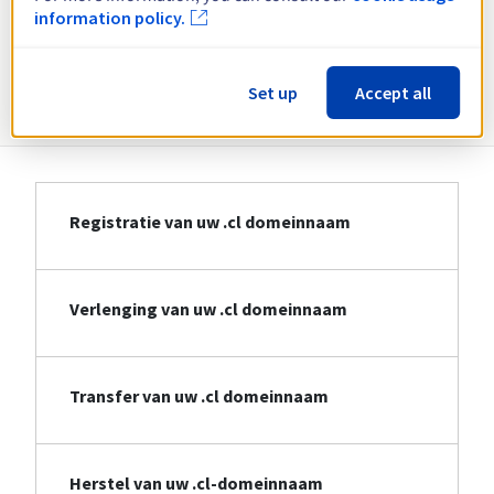
information policy.
Bekijk alle extensies
Informatie over .cl
Set up
Accept all
Registratie van uw .cl domeinnaam
Verlenging van uw .cl domeinnaam
Transfer van uw .cl domeinnaam
Herstel van uw .cl-domeinnaam