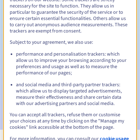
necessary for the site to function. They allow us in
Tussen 1 en 10 jaar
Verlengingsperiode
particular to guarantee the security of the service or to
ensure certain essential functionalities. Others allow us
to carry out anonymous audience measurements. These
trackers are exempt from consent.
30 dagen
Inlosperiode
Subject to your agreement, we also use:
performance and personalisation trackers: which
Automatische meldingen:
allow us to improve your browsing according to your
preferences and usage as well as to measure the
Waarschuwings-e-mails:
60, 30, 15, 7 en 3 dagen vóór de
performance of our pages;
vervaldatum
and social media and third-party partner trackers:
E-mail op de vervaldatum
om de schorsing van de
which allow us to display targeted advertisements,
domeinnaam te melden
measure their effectiveness and share certain data
with our advertising partners and social media.
E-mail na de Redemption Grace Period
om de
verwijdering van de domeinnaam te melden
You can accept all trackers, refuse them or customise
your choices at any time by clicking on the "Manage my
cookies" link accessible at the bottom of the page.
For more information, you can consult our
cookie usage