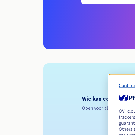
Continu
Pr
Wie kan een .camp r
Open voor alle natuurlijk
OVHclo
trackers
guarante
Others 