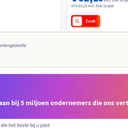
excl. btw 1e ja
of € 63,15 incl. btw 1e jaar
Zoek
antengedeelte
e aan bij 5 miljoen ondernemers die ons ve