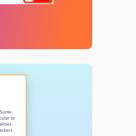
. Some
cular to
lities.
ackers