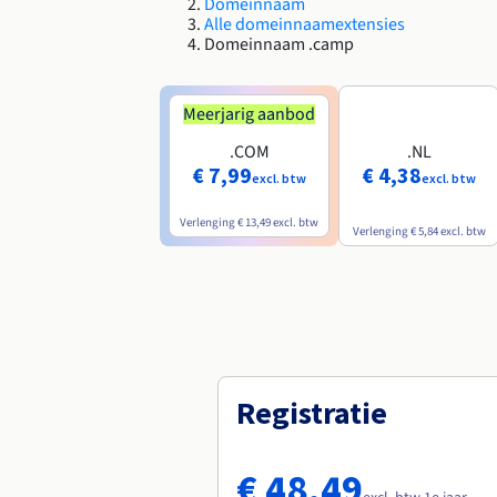
Domeinnaam
Alle domeinnaamextensies
Domeinnaam .camp
Meerjarig aanbod
.COM
.NL
€ 7,99
€ 4,38
excl. btw
excl. btw
Verlenging
€ 13,49
excl. btw
Verlenging
€ 5,84
excl. btw
Registratie
€ 48,49