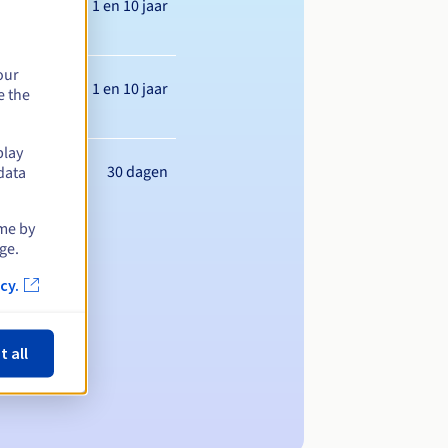
Tussen 1 en 10 jaar
our
Tussen 1 en 10 jaar
e the
play
30 dagen
data
ime by
ge.
cy.
t all