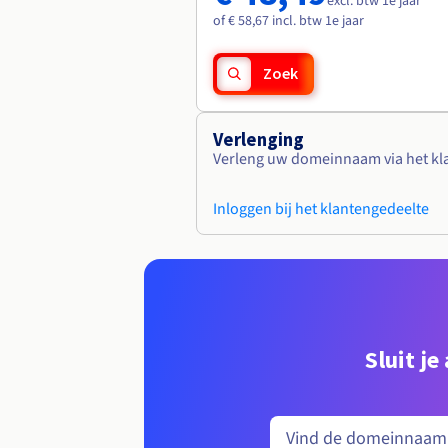
excl. btw 1e jaar
of € 58,67 incl. btw 1e jaar
Zoek
Verlenging
Verleng uw domeinnaam via het kl
Inloggen bij het klantengedeelte
Sluit j