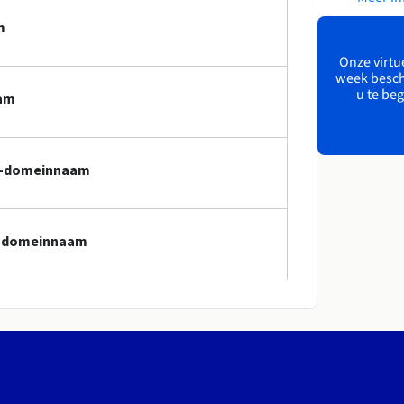
m
Onze virtue
week besch
u te beg
aam
mp-domeinnaam
mp-domeinnaam