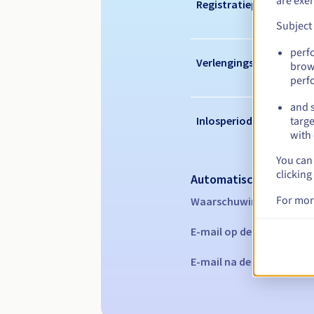
are exe
Registratieperiode
Subject
perf
Verlengingsperiode
brow
perf
and s
Inlosperiode
targe
with 
You can 
clicking
Automatische melding
For mor
Waarschuwings-e-mails:
E-mail op de vervaldatu
E-mail na de Redemption