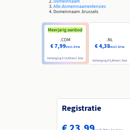
Domeinnaam
Alle domeinnaamextensies
Domeinnaam .brussels
Meerjarig aanbod
.COM
.NL
€ 7,99
€ 4,38
excl. btw
excl. btw
Verlenging
€ 13,49
excl. btw
Verlenging
€ 5,84
excl. btw
Registratie
€ 23,99