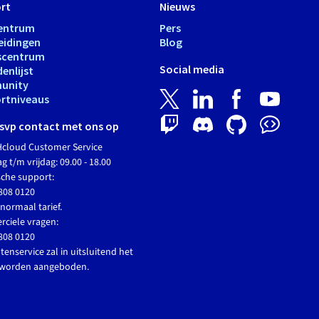
rt
Nieuws
entrum
Pers
eidingen
Blog
scentrum
Social media
enlijst
unity
rtniveaus
svp contact met ons op
cloud Customer Service
 t/m vrijdag: 09.00 - 18.00
sche support:
808 0120
normaal tarief.
ciele vragen:
808 0120
tenservice zal in uitsluitend het
 worden aangeboden.