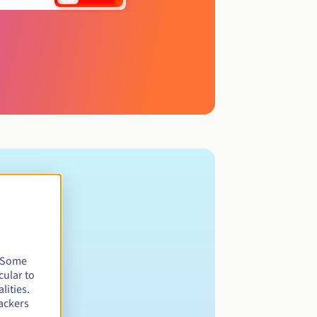
. Some
cular to
lities.
ackers