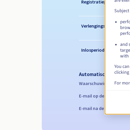
are exe
Registratieperiode
Subject
perf
Verlengingsperiode
brow
perf
and s
Inlosperiode
targe
with 
You can 
clicking
Automatische melding
For mor
Waarschuwings-e-mails:
E-mail op de vervaldatu
E-mail na de Redemption