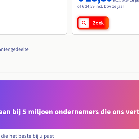
excl. btw 1e ja
of € 34,59 incl. btw 1e jaar
Zoek
antengedeelte
e aan bij 5 miljoen ondernemers die ons ve
.