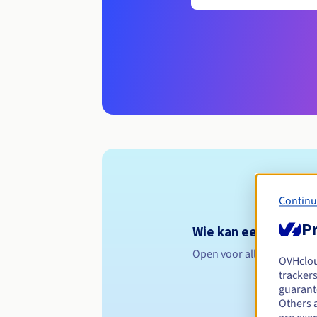
Continu
Pr
Wie kan een .brussel
Open voor alle natuurlijk
OVHclo
trackers
guarante
Others 