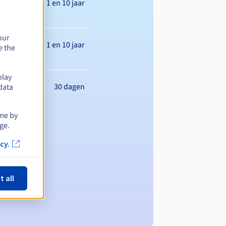
Tussen 1 en 10 jaar
our
Tussen 1 en 10 jaar
e the
play
30 dagen
data
ime by
ge.
cy.
t all