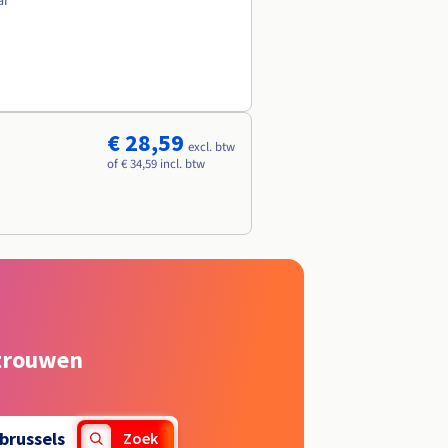
ar
€ 28,59
excl. btw
of € 34,59 incl. btw
rtrouwen
brussels
Zoek