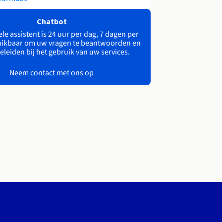
Chatbot
le assistent is 24 uur per dag, 7 dagen per
ikbaar om uw vragen te beantwoorden en
eleiden bij het gebruik van uw services.
Neem contact met ons op