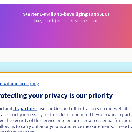
Starter E-mail
DNS-beveiliging (DNSSEC)
Inbegrepen bij een .brussels domeinnaam
Toelatingsvoorwaarden
e without accepting
otecting your privacy is our priority
s registreren?
e of rechtspersonen, zonder geografische beperking.
ud and
its partners
use cookies and other trackers on our website
 are strictly necessary for the site to function. They allow us in parti
Beheerregels en meldingen
e the security of the service or to ensure certain essential functiona
allow us to carry out anonymous audience measurements. These tr