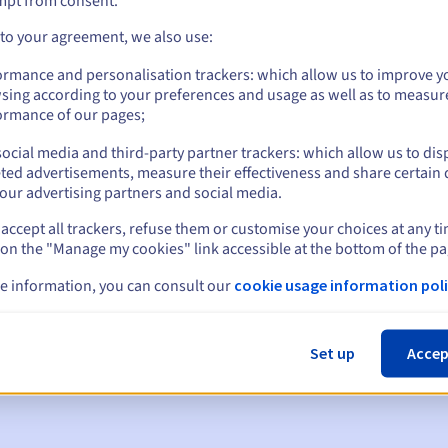
mpt from consent.
 to your agreement, we also use:
ormance and personalisation trackers: which allow us to improve y
sing according to your preferences and usage as well as to measur
ormance of our pages;
ocial media and third-party partner trackers: which allow us to dis
ted advertisements, measure their effectiveness and share certain 
our advertising partners and social media.
accept all trackers, refuse them or customise your choices at any t
 on the "Manage my cookies" link accessible at the bottom of the pa
en:
e information, you can consult our
cookie usage information poli
60, 30, 15, 7 en 3 dagen vóór de vervaldatum
m
om de schorsing van de domeinnaam te melden
Set up
Accep
 Grace Period
om de verwijdering van de domeinnaam te melden