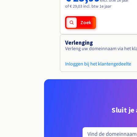
excl. btw 1e jaar
of € 29,03 incl. btw 1e jaar
Zoek
Verlenging
Verleng uw domeinnaam via het kl
Inloggen bij het klantengedeelte
Sluit j