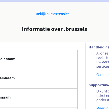
Bekijk alle extensies
Informatie over .brussels
Handleidin
Al onze
reeks t
omeinnaam
uw eers
service
Ga naar
meinnaam
Supportniv
U kunt 
ticket 
innaam
onders
Meer in