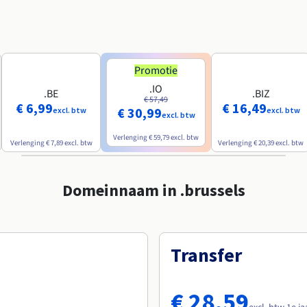
Promotie
.IO
.BE
.BIZ
€ 57,49
€ 6,99
€ 16,49
€ 30,99
excl. btw
excl. btw
excl. btw
Verlenging
€ 59,79
excl. btw
Verlenging
€ 7,89
excl. btw
Verlenging
€ 20,39
excl. btw
Domeinnaam in .brussels
Transfer
€ 28,59