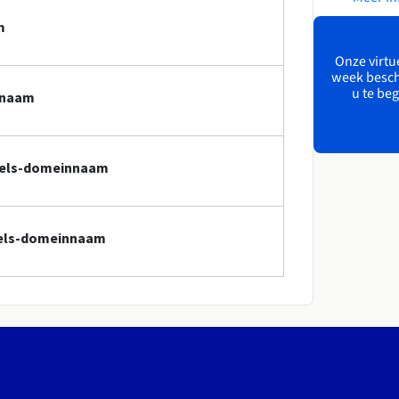
m
Onze virtue
week besch
u te beg
nnaam
ssels-domeinnaam
ssels-domeinnaam