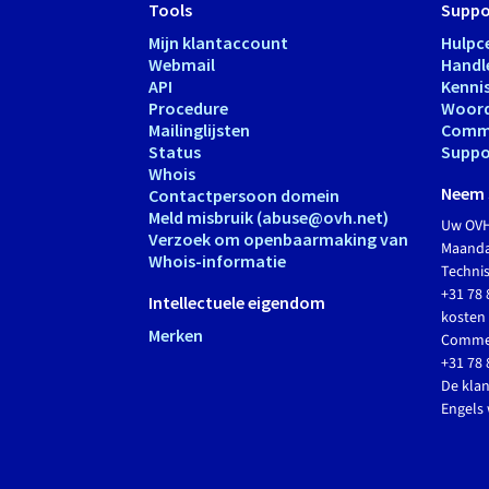
Tools
Suppo
Mijn klantaccount
Hulpc
Webmail
Handl
API
Kenni
Procedure
Woord
Mailinglijsten
Comm
Status
Suppo
Whois
Neem 
Contactpersoon domein
Meld misbruik (abuse@ovh.net)
Uw OVH
Verzoek om openbaarmaking van
Maandag
Whois-informatie
Techni
+31 78 
Intellectuele eigendom
kosten 
Merken
Commer
+31 78 
De klan
Engels