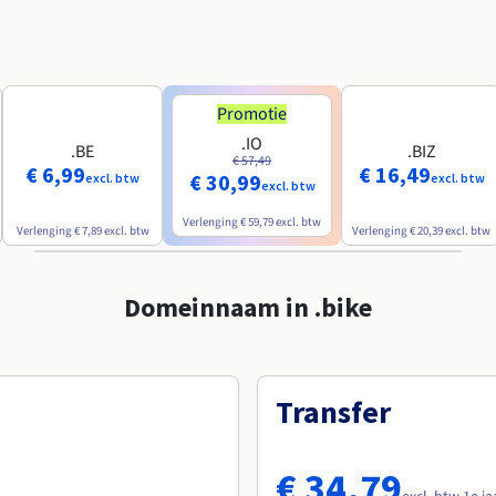
Promotie
.IO
.BE
.BIZ
€ 57,49
€ 6,99
€ 16,49
€ 30,99
excl. btw
excl. btw
excl. btw
Verlenging
€ 59,79
excl. btw
Verlenging
€ 7,89
excl. btw
Verlenging
€ 20,39
excl. btw
Domeinnaam in .bike
Transfer
€ 34,79