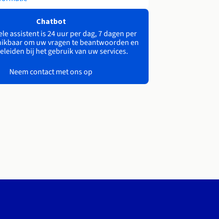
Chatbot
le assistent is 24 uur per dag, 7 dagen per
ikbaar om uw vragen te beantwoorden en
eleiden bij het gebruik van uw services.
Neem contact met ons op