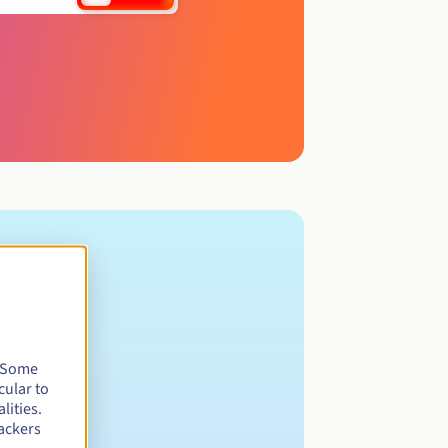
. Some
cular to
lities.
ackers