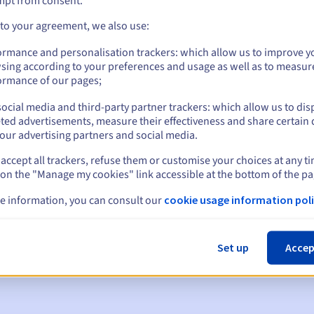
mpt from consent.
 to your agreement, we also use:
ormance and personalisation trackers: which allow us to improve y
sing according to your preferences and usage as well as to measur
ormance of our pages;
ocial media and third-party partner trackers: which allow us to dis
ted advertisements, measure their effectiveness and share certain 
our advertising partners and social media.
accept all trackers, refuse them or customise your choices at any t
 on the "Manage my cookies" link accessible at the bottom of the pa
en:
e information, you can consult our
cookie usage information poli
60, 30, 15, 7 en 3 dagen vóór de vervaldatum
m
om de schorsing van de domeinnaam te melden
Set up
Accep
 Grace Period
om de verwijdering van de domeinnaam te melden