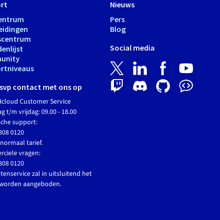
rt
Nieuws
entrum
Pers
eidingen
Blog
scentrum
Social media
enlijst
unity
rtniveaus
svp contact met ons op
cloud Customer Service
 t/m vrijdag: 09.00 - 18.00
sche support:
808 0120
normaal tarief.
ciele vragen:
808 0120
tenservice zal in uitsluitend het
 worden aangeboden.