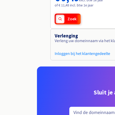
excl. btw 1e jaar
of € 11,48 incl. btw 1e jaar
Zoek
Verlenging
Verleng uw domeinnaam via het kl
Inloggen bij het klantengedeelte
Sluit j