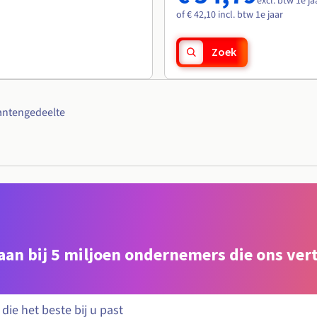
excl. btw 1e ja
of € 42,10 incl. btw 1e jaar
Zoek
antengedeelte
e aan bij 5 miljoen ondernemers die ons ve