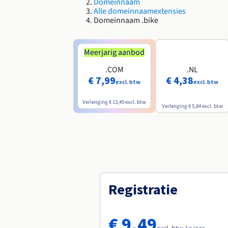
Domeinnaam
Alle domeinnaamextensies
Domeinnaam .bike
Meerjarig aanbod
.COM
.NL
€ 7,99
€ 4,38
excl. btw
excl. btw
Verlenging
€ 13,49
excl. btw
Verlenging
€ 5,84
excl. btw
Registratie
€ 9,49