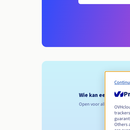
Continu
Pr
Wie kan een .bike re
Open voor alle natuurlijk
OVHclo
trackers
guarante
Others 