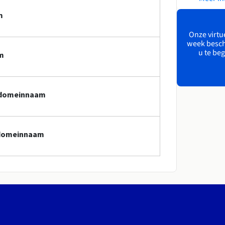
m
Onze virtue
week besch
u te beg
m
e-domeinnaam
e-domeinnaam