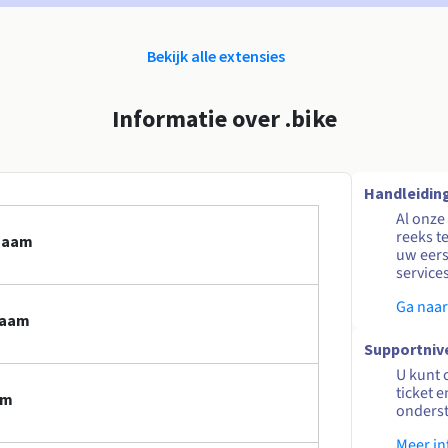
Bekijk alle extensies
Informatie over .bike
Handleidin
Al onze
reeks t
nnaam
uw eers
service
Ga naar
naam
Supportniv
U kunt 
ticket 
am
onders
Meer in