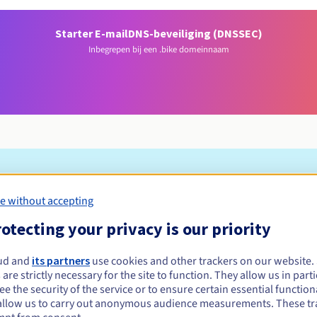
Starter E-mail
DNS-beveiliging (DNSSEC)
Inbegrepen bij een .bike domeinnaam
Toelatingsvoorwaarden
e without accepting
otecting your privacy is our priority
gistreren?
e of rechtspersonen, zonder geografische beperking.
ud and
its partners
use cookies and other trackers on our website
 are strictly necessary for the site to function. They allow us in parti
Beheerregels en meldingen
e the security of the service or to ensure certain essential functiona
allow us to carry out anonymous audience measurements. These tr