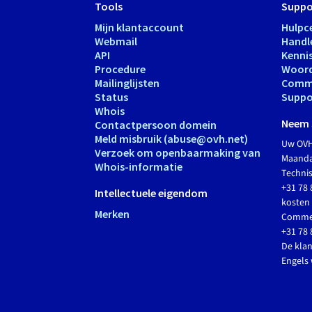
Tools
Suppo
Mijn klantaccount
Hulpc
Webmail
Handl
API
Kenni
Procedure
Woord
Mailinglijsten
Comm
Status
Suppo
Whois
Neem 
Contactpersoon domein
Meld misbruik (abuse@ovh.net)
Uw OVH
Verzoek om openbaarmaking van
Maandag
Whois-informatie
Techni
+31 78 
Intellectuele eigendom
kosten 
Merken
Commer
+31 78 
De klan
Engels