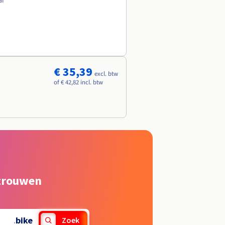
ar
€ 35,39
excl. btw
of € 42,82 incl. btw
rtrouwen
.
bike
Zoek