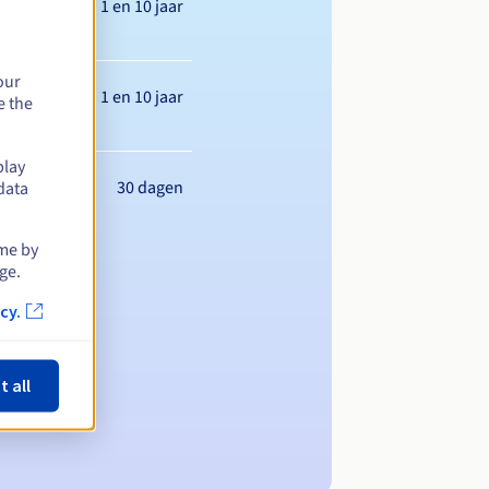
Tussen 1 en 10 jaar
our
Tussen 1 en 10 jaar
e the
play
30 dagen
data
ime by
ge.
cy.
t all