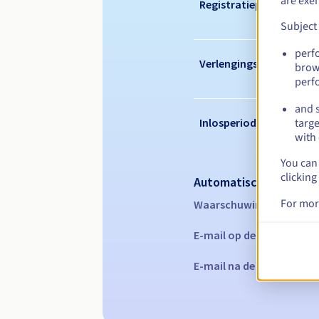
are exe
Registratieperiode
Subject
perf
Verlengingsperiode
brow
perf
and s
Inlosperiode
targe
with 
You can 
clicking
Automatische melding
For mor
Waarschuwings-e-mails:
E-mail op de vervaldatu
E-mail na de Redemption