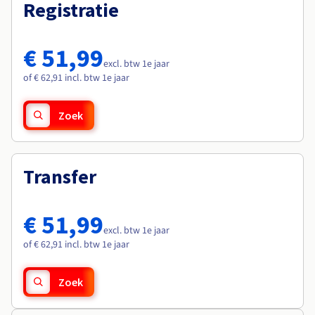
Documentatie
Documentatie
Registratie
Roadmap & Changelog
Tarieven
Roadmap & Changelog
Roadmap & Changelog
Monitoring
Beschikbaarheid per regio
Documentatie
€ 51,99
Roadmap & Changelog
excl. btw 1e jaar
Roadmap & Changelog
of € 62,91 incl. btw 1e jaar
Zoek
Transfer
€ 51,99
excl. btw 1e jaar
of € 62,91 incl. btw 1e jaar
Zoek