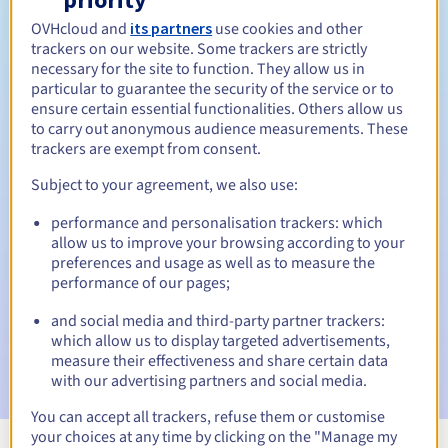
Tussen 1 en 10 jaar
Verlengingsperiode
OVHcloud and
its partners
use cookies and other
trackers on our website. Some trackers are strictly
necessary for the site to function. They allow us in
particular to guarantee the security of the service or to
30 dagen
Inlosperiode
ensure certain essential functionalities. Others allow us
to carry out anonymous audience measurements. These
trackers are exempt from consent.
Subject to your agreement, we also use:
Automatische meldingen:
Waarschuwings-e-mails:
60, 30, 15, 7 en 3 dagen vóór de
performance and personalisation trackers: which
vervaldatum
allow us to improve your browsing according to your
preferences and usage as well as to measure the
performance of our pages;
E-mail op de vervaldatum
om de schorsing van de
domeinnaam te melden
and social media and third-party partner trackers:
which allow us to display targeted advertisements,
E-mail na de Redemption Grace Period
om de
measure their effectiveness and share certain data
verwijdering van de domeinnaam te melden
with our advertising partners and social media.
You can accept all trackers, refuse them or customise
your choices at any time by clicking on the "Manage my