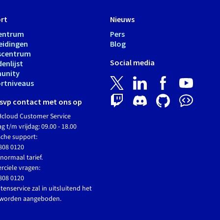
rt
Nieuws
entrum
Pers
eidingen
Blog
scentrum
Social media
enlijst
unity
rtniveaus
svp contact met ons op
cloud Customer Service
 t/m vrijdag: 09.00 - 18.00
sche support:
808 0120
normaal tarief.
ciele vragen:
808 0120
tenservice zal in uitsluitend het
 worden aangeboden.