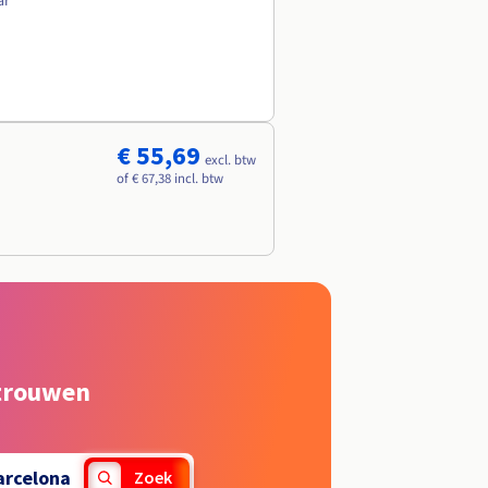
ar
€ 55,69
excl. btw
of € 67,38 incl. btw
rtrouwen
arcelona
Zoek