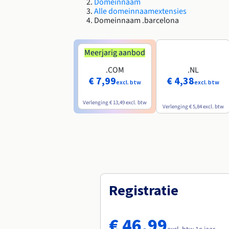
Domeinnaam
Alle domeinnaamextensies
Domeinnaam .barcelona
Meerjarig aanbod
.COM
.NL
€ 7,99
€ 4,38
excl. btw
excl. btw
Verlenging
€ 13,49
excl. btw
Verlenging
€ 5,84
excl. btw
Registratie
€ 46,99