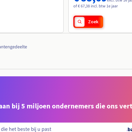
excl. btw 1e ja
of € 67,38 incl. btw 1e jaar
Zoek
antengedeelte
e aan bij 5 miljoen ondernemers die ons ve
.
b