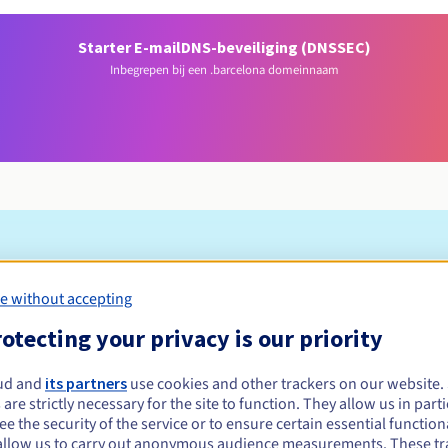
Starter E-mail
DNS-beveiliging (DNSSEC)
Inbegrepen bij een .barcelona domeinnaam
Toelatingsvoorwaarden
e without accepting
na registreren?
otecting your privacy is our priority
or alle natuurlijke en rechtspersonen die banden hebben met de
ud and
its partners
use cookies and other trackers on our website
sche, culturele, toeristische, commerciële of andere aard zijn, voor
 are strictly necessary for the site to function. They allow us in parti
e Barcelonese gemeenschap.
e the security of the service or to ensure certain essential functiona
Beheerregels en meldingen
allow us to carry out anonymous audience measurements. These tr