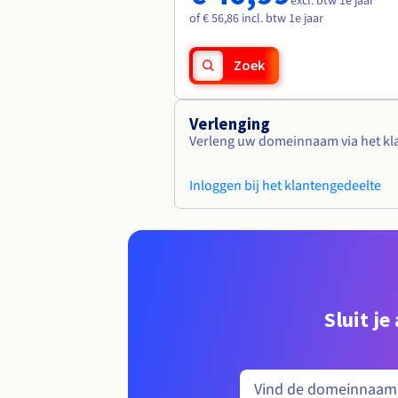
excl. btw 1e jaar
of € 56,86 incl. btw 1e jaar
Zoek
Verlenging
Verleng uw domeinnaam via het kl
Inloggen bij het klantengedeelte
Sluit j