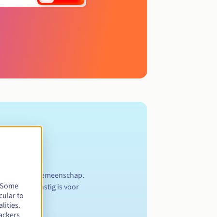
 Barcelonese gemeenschap.
. Some
 zover zij gunstig is voor
cular to
lities.
ackers