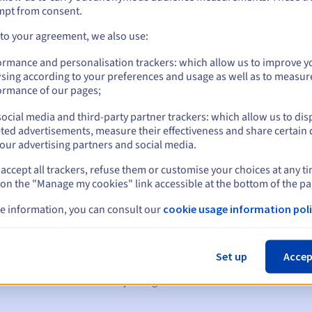
mpt from consent.
 to your agreement, we also use:
ormance and personalisation trackers: which allow us to improve y
sing according to your preferences and usage as well as to measur
ormance of our pages;
ocial media and third-party partner trackers: which allow us to dis
ted advertisements, measure their effectiveness and share certain 
our advertising partners and social media.
accept all trackers, refuse them or customise your choices at any t
 on the "Manage my cookies" link accessible at the bottom of the pa
en:
e information, you can consult our
cookie usage information poli
60, 30, 15, 7 en 3 dagen vóór de vervaldatum
m
om de schorsing van de domeinnaam te melden
Set up
Accep
 Grace Period
om de verwijdering van de domeinnaam te melden