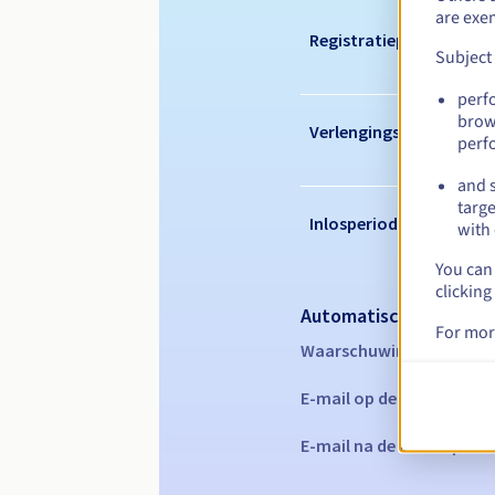
are exe
Registratieperiode
Subject
perf
brow
Verlengingsperiode
perf
and s
targe
Inlosperiode
with 
You can 
clicking
Automatische melding
For mor
Waarschuwings-e-mails:
E-mail op de vervaldatu
E-mail na de Redemption