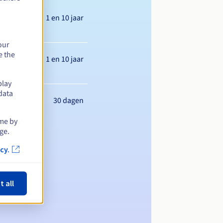
Tussen 1 en 10 jaar
our
e the
Tussen 1 en 10 jaar
play
data
30 dagen
ime by
ge.
cy.
t all