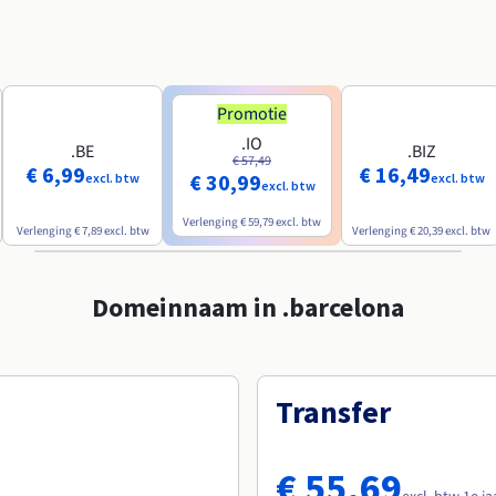
Promotie
.IO
.BE
.BIZ
€ 57,49
€ 6,99
€ 16,49
€ 30,99
excl. btw
excl. btw
excl. btw
Verlenging
€ 59,79
excl. btw
Verlenging
€ 7,89
excl. btw
Verlenging
€ 20,39
excl. btw
Domeinnaam in .barcelona
Transfer
€ 55,69