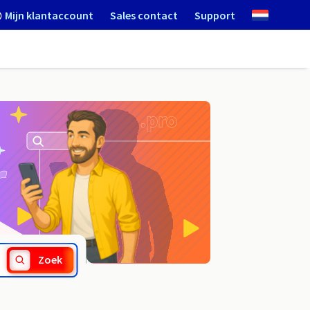
Mijn klantaccount
Sales contact
Support
.bargains
Zoek