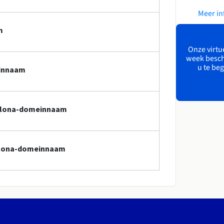
Meer in
m
Onze virtue
week besch
u te beg
einnaam
celona-domeinnaam
celona-domeinnaam