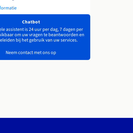
formatie
Chatbot
le assistent is 24 uur per dag, 7 dagen per
ikbaar om uw vragen te beantwoorden en
eleiden bij het gebruik van uw services.
Neem contact met ons op