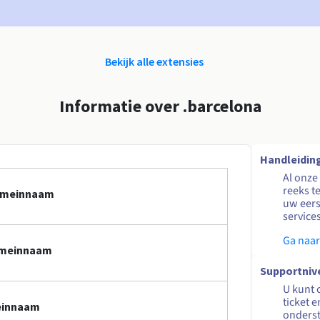
Bekijk alle extensies
Informatie over .barcelona
Handleidin
Al onze
reeks t
domeinnaam
uw eers
service
Ga naar
domeinnaam
Supportniv
U kunt 
ticket 
einnaam
onders