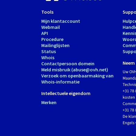
Tools
Suppo
Mijn klantaccount
Hulpc
Webmail
Handl
API
Kenni
Procedure
Woord
Mailinglijsten
Comm
Status
Suppo
Whois
Neem 
Contactpersoon domein
Meld misbruik (abuse@ovh.net)
Uw OVH
Verzoek om openbaarmaking van
Maandag
Whois-informatie
Techni
+31 78 
Intellectuele eigendom
kosten 
Merken
Commer
+31 78 
De klan
Engels