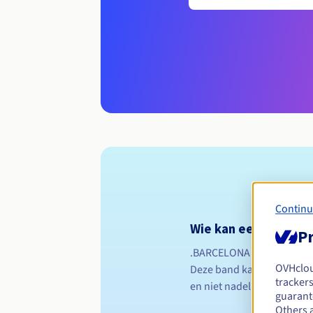
Continu
Wie kan een .barcelo
Pr
.BARCELONA staat open vo
OVHclo
Deze band kan van linguïsti
trackers
en niet nadelig is voor d
guarante
Others 