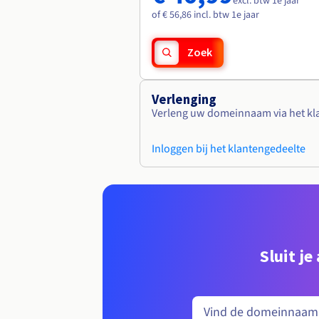
excl. btw 1e jaar
of € 56,86 incl. btw 1e jaar
Zoek
Verlenging
Verleng uw domeinnaam via het kl
Inloggen bij het klantengedeelte
Sluit j