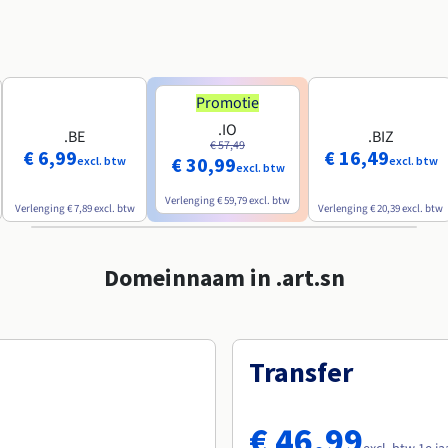
Promotie
.IO
.BE
.BIZ
€ 57,49
€ 6,99
€ 16,49
€ 30,99
excl. btw
excl. btw
excl. btw
Verlenging
€ 59,79
excl. btw
Verlenging
€ 7,89
excl. btw
Verlenging
€ 20,39
excl. btw
Domeinnaam in .art.sn
Transfer
€ 46,99