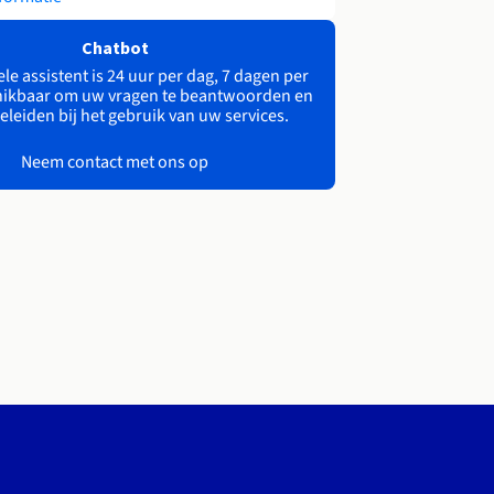
Chatbot
le assistent is 24 uur per dag, 7 dagen per
ikbaar om uw vragen te beantwoorden en
eleiden bij het gebruik van uw services.
Neem contact met ons op