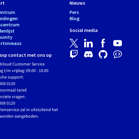
rt
Nieuws
entrum
Pers
eidingen
Blog
scentrum
Social media
enlijst
unity
rtniveaus
svp contact met ons op
cloud Customer Service
 t/m vrijdag: 09.00 - 18.00
sche support:
808 0120
normaal tarief.
ciele vragen:
808 0120
tenservice zal in uitsluitend het
 worden aangeboden.