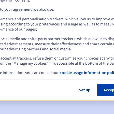
mpt from consent.
 to your agreement, we also use:
ormance and personalisation trackers: which allow us to improve y
sing according to your preferences and usage as well as to measur
ormance of our pages;
ocial media and third-party partner trackers: which allow us to dis
ted advertisements, measure their effectiveness and share certain 
our advertising partners and social media.
accept all trackers, refuse them or customise your choices at any t
 on the "Manage my cookies" link accessible at the bottom of the pa
en:
e information, you can consult our
cookie usage information poli
60, 30, 15, 7 en 3 dagen vóór de vervaldatum
m
om de schorsing van de domeinnaam te melden
Set up
Accep
 Grace Period
om de verwijdering van de domeinnaam te melden