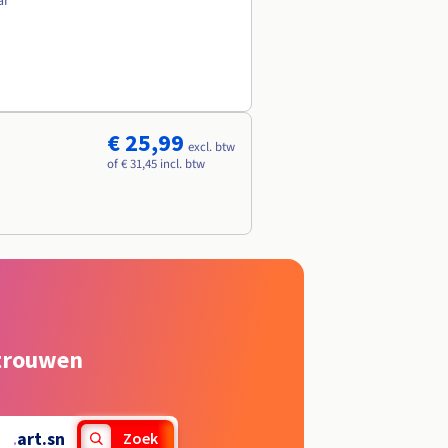
ar
€ 25,99
excl. btw
of € 31,45 incl. btw
rtrouwen
.
art.sn
Zoek