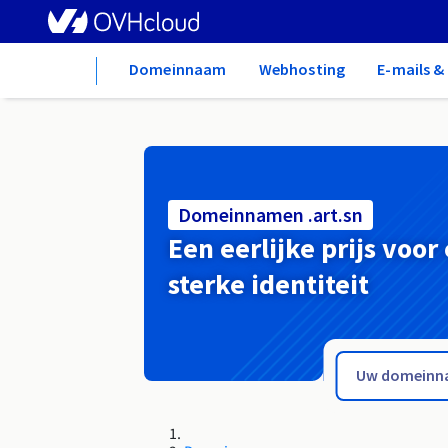
Home
Domeinnaam
Webhosting
E-mails 
Domeinnamen .art.sn
Een eerlijke prijs voor
sterke identiteit
.art.ht