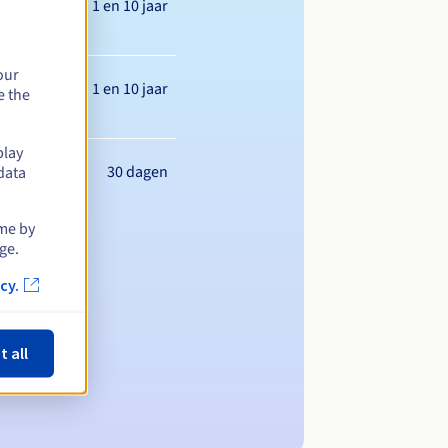
Tussen 1 en 10 jaar
our
Tussen 1 en 10 jaar
e the
play
30 dagen
data
ime by
ge.
cy.
t all