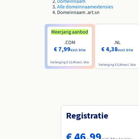
Domeinnaam
Alle domeinnaamextensies
Domeinnaam .art.sn
Meerjarig aanbod
.COM
.NL
€ 7,99
€ 4,38
excl. btw
excl. btw
Verlenging
€ 13,49
excl. btw
Verlenging
€ 5,84
excl. btw
Registratie
€ 46,99