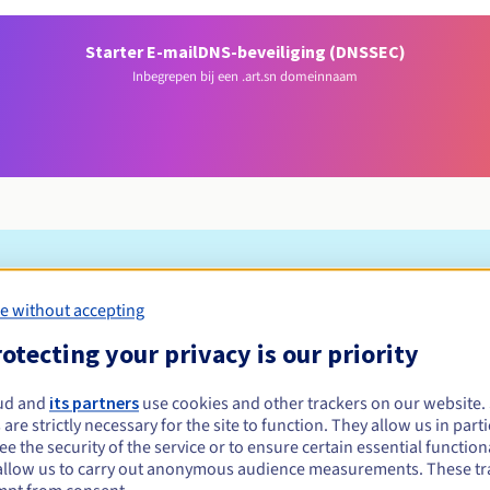
Starter E-mail
DNS-beveiliging (DNSSEC)
Inbegrepen bij een .art.sn domeinnaam
Toelatingsvoorwaarden
e without accepting
otecting your privacy is our priority
registreren?
e of rechtspersonen, zonder geografische beperking.
ud and
its partners
use cookies and other trackers on our website
 are strictly necessary for the site to function. They allow us in parti
Beheerregels en meldingen
e the security of the service or to ensure certain essential functiona
allow us to carry out anonymous audience measurements. These tr