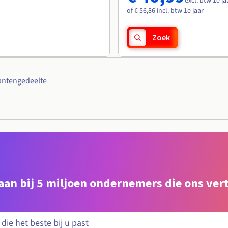
excl. btw 1e ja
of € 56,86 incl. btw 1e jaar
Zoek
antengedeelte
e aan bij 5 miljoen ondernemers die ons ve