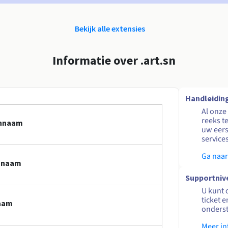
Bekijk alle extensies
Informatie over .art.sn
Handleidin
Al onze
reeks t
innaam
uw eers
service
Ga naar
innaam
Supportniv
U kunt 
ticket 
naam
onders
Meer in