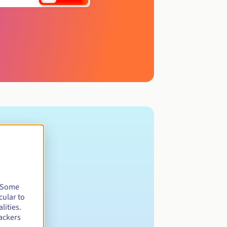
. Some
cular to
lities.
ackers