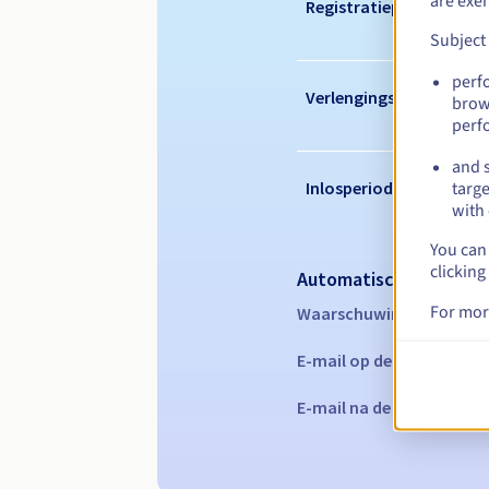
are exe
Registratieperiode
Subject
perf
Verlengingsperiode
brow
perf
and s
Inlosperiode
targe
with 
You can 
clicking
Automatische melding
For mor
Waarschuwings-e-mails:
E-mail op de vervaldatu
E-mail na de Redemption