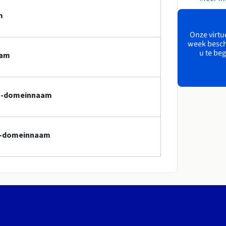
m
Onze virtue
week besch
u te beg
aam
.sn-domeinnaam
sn-domeinnaam