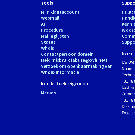
Tools
Suppo
Mijn klantaccount
Hulpc
Webmail
Handl
API
Kenni
Procedure
Woord
Mailinglijsten
Comm
Status
Suppo
Whois
Neem 
Contactpersoon domein
Meld misbruik (abuse@ovh.net)
Uw OVH
Verzoek om openbaarmaking van
Maandag
Whois-informatie
Techni
+31 78 
Intellectuele eigendom
kosten 
Merken
Commer
+31 78 
De klan
Engels