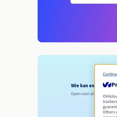
Continu
Pr
Wie kan een .art.sn 
Open voor alle natuurlijk
OVHclo
trackers
guarante
Others 