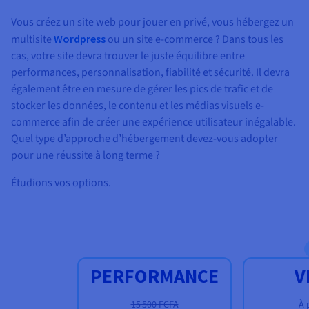
Documentation
Tarifs
Roadmap & Changelog
Vous créez un site web pour jouer en privé, vous hébergez un
Disponibilités par régions
Roadmap & Changelog
multisite
Wordpress
ou un site e-commerce ? Dans tous les
Documentation
cas, votre site devra trouver le juste équilibre entre
Roadmap & Changelog
performances, personnalisation, fiabilité et sécurité. Il devra
également être en mesure de gérer les pics de trafic et de
stocker les données, le contenu et les médias visuels e-
commerce afin de créer une expérience utilisateur inégalable.
Quel type d’approche d’hébergement devez-vous adopter
pour une réussite à long terme ?
Étudions vos options.
PERFORMANCE
V
15 500 FCFA
À 