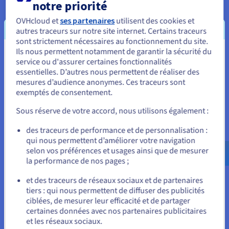
notre priorité
OVHcloud et
ses partenaires
utilisent des cookies et
autres traceurs sur notre site internet. Certains traceurs
sont strictement nécessaires au fonctionnement du site.
Ils nous permettent notamment de garantir la sécurité du
Vous semblez être localisé en États-
service ou d'assurer certaines fonctionnalités
essentielles. D’autres nous permettent de réaliser des
Unis.
mesures d’audience anonymes. Ces traceurs sont
exemptés de consentement.
Pour commander, rendez-vous sur le site de votre pays (États-
Unis) et créez un compte.
Personnalisation
Sous réserve de votre accord, nous utilisons également :
Allez sur le site États-Unis
Votre site web est aussi unique que votre entreprise, c’est
des traceurs de performance et de personnalisation :
qui nous permettent d’améliorer votre navigation
us.ovhcloud.com/
Anglais
USD - $
pourquoi vous souhaitez qu’il revête une certaine apparence
selon vos préférences et usages ainsi que de mesurer
et adopte un certain comportement. Selon votre niveau de
la performance de nos pages ;
connaissances ou si vous disposez d’une infrastructure de
ou
site web existante, le plan d’hébergement web et le VPS
et des traceurs de réseaux sociaux et de partenaires
tiers : qui nous permettent de diffuser des publicités
présentent différents avantages. Tous deux offrent de
Rester sur le site actuel
ciblées, de mesurer leur efficacité et de partager
nombreuses options en termes de logiciels et de modèles
certaines données avec nos partenaires publicitaires
CMS, mais si vous préférez profiter d’une plus grande
et les réseaux sociaux.
personnalisation pour un site web plus avancé, mieux vaut
Sélectionner un autre site web