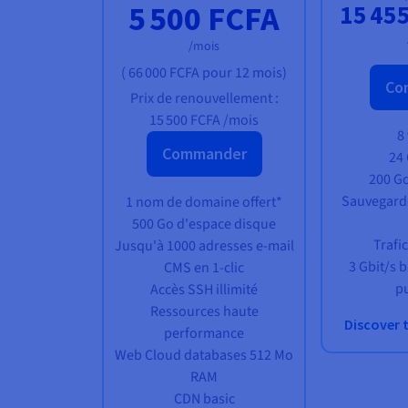
5 500 FCFA
15 45
/mois
(
66 000 FCFA
pour 12 mois)
Con
Prix de renouvellement :
15 500 FCFA
/mois
8
Commander
24
200 G
Sauvegard
1 nom de domaine offert*
500 Go d'espace disque
Trafic
Jusqu'à 1000 adresses e-mail
3 Gbit/s 
CMS en 1-clic
p
Accès SSH illimité
Ressources haute
Discover 
performance
Web Cloud databases 512 Mo
RAM
CDN basic