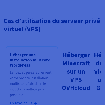
Cas d’utilisation du serveur privé
virtuel (VPS)
Héberger
Héb
Héberger une
installation multisite
Minecraft
des
WordPress
sur un
vid
Lancez et gérez facilement
VPS
un
votre propre installation
multisite idéale dans le
OVHcloud
Ga
cloud au meilleur prix
possible.
En savoir plus