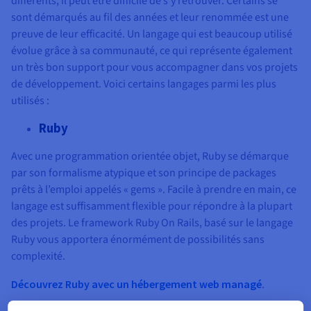
différents, il peut être difficile de s’y retrouver. Certains se
sont démarqués au fil des années et leur renommée est une
preuve de leur efficacité. Un langage qui est beaucoup utilisé
évolue grâce à sa communauté, ce qui représente également
un très bon support pour vous accompagner dans vos projets
de développement. Voici certains langages parmi les plus
utilisés :
Ruby
Avec une programmation orientée objet, Ruby se démarque
par son formalisme atypique et son principe de packages
prêts à l’emploi appelés « gems ». Facile à prendre en main, ce
langage est suffisamment flexible pour répondre à la plupart
des projets. Le framework Ruby On Rails, basé sur le langage
Ruby vous apportera énormément de possibilités sans
complexité.
Découvrez Ruby avec un hébergement web managé
.