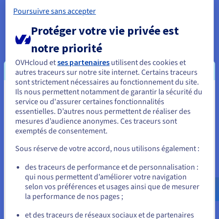
Node.js
Poursuivre sans accepter
Node.js est une plateforme logicielle basée sur JavaScript. Sa
Protéger votre vie privée est
puissance réside dans le fait qu’elle permet d’utiliser
JavaScript à la fois pour le frontend (client) et le backend
notre priorité
(serveur). Les frameworks, outils et API liés à Node.js sont
OVHcloud et
ses partenaires
utilisent des cookies et
variés et utilisés pour la création d’applications
autres traceurs sur notre site internet. Certains traceurs
multiplateformes.
sont strictement nécessaires au fonctionnement du site.
Ils nous permettent notamment de garantir la sécurité du
Vous semblez être localisé en États-
Découvrez Node.js avec un hébergement web managé
.
service ou d'assurer certaines fonctionnalités
essentielles. D’autres nous permettent de réaliser des
Unis.
Python
mesures d’audience anonymes. Ces traceurs sont
exemptés de consentement.
Pour commander, rendez-vous sur le site de votre pays (États-
Le langage Python offre une réelle polyvalence. C'est un
Unis) et créez un compte.
Sous réserve de votre accord, nous utilisons également :
langage de choix pour commencer l’apprentissage du
développement web. Compatible avec la plupart des
Allez sur le site États-Unis
des traceurs de performance et de personnalisation :
plateformes : Windows, Linux, MacOS et même iOS et Android
qui nous permettent d’améliorer votre navigation
us.ovhcloud.com/
Anglais
USD - $
pour le développement d’applications mobiles, programmer
selon vos préférences et usages ainsi que de mesurer
la performance de nos pages ;
en Python est adapté à la plupart des projets.
ou
et des traceurs de réseaux sociaux et de partenaires
Découvrez Python avec un hébergement web managé
.