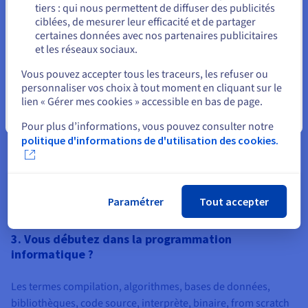
tiers : qui nous permettent de diffuser des publicités
Rester sur le site actuel
ciblées, de mesurer leur efficacité et de partager
PHP
certaines données avec nos partenaires publicitaires
et les réseaux sociaux.
Le PHP est un langage basé sur le script HTML. Il est open
Sélectionner un autre site web
source et sert pour coder des pages web dynamiques. Sa
Vous pouvez accepter tous les traceurs, les refuser ou
grande puissance réside dans sa flexibilité : il peut être utilisé
personnaliser vos choix à tout moment en cliquant sur le
lien « Gérer mes cookies » accessible en bas de page.
avec tous les principaux systèmes d’exploitation. Il fonctionne
Fermer
en prenant en charge un volume important de bases de
Pour plus d’informations, vous pouvez consulter notre
données différentes, d’où son usage privilégié pour la
politique d'informations de d'utilisation des cookies.
création de sites web.
Comparez nos hébergements Web PHP
Paramétrer
Tout accepter
3. Vous débutez dans la programmation
informatique ?
Les termes compilation, algorithmes, bases de données,
bibliothèques, code source, interprète, binaire, from scratch