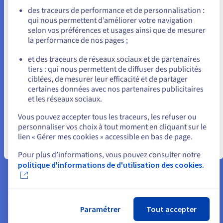
Allez sur le site États-Unis
selon vos besoins
des traceurs de performance et de personnalisation :
qui nous permettent d’améliorer votre navigation
us.ovhcloud.com/
Anglais
USD - $
selon vos préférences et usages ainsi que de mesurer
la performance de nos pages ;
ou
et des traceurs de réseaux sociaux et de partenaires
Un hébergement gratuit
tiers : qui nous permettent de diffuser des publicités
Rester sur le site actuel
Start 100M : Pour présenter une page web statique, un début
ciblées, de mesurer leur efficacité et de partager
certaines données avec nos partenaires publicitaires
de projet ou une solution temporaire. Hébergement gratuit
et les réseaux sociaux.
pour toute commande de nom de domaine
Sélectionner un autre site web
Vous pouvez accepter tous les traceurs, les refuser ou
Découvrir Start 100M
personnaliser vos choix à tout moment en cliquant sur le
lien « Gérer mes cookies » accessible en bas de page.
Fermer
Pour plus d’informations, vous pouvez consulter notre
politique d'informations de d'utilisation des cookies.
Un hébergement simple et prêt à l'emploi
Hébergement PERSO : convient pour un petit site web
dynamique ou un blog. Idéal pour un usage personnel.
Paramétrer
Tout accepter
L'installation de WordPress en un clic rend la création d'un
site Internet très facile.