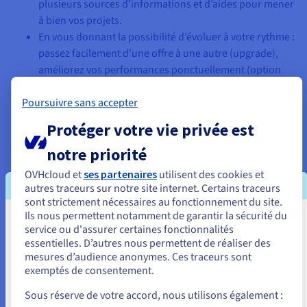
plusieurs sources d’informations et d’aides pour mener
à bien vos projets.
En vous donnant la possibilité d’évoluer à votre rythme :
passez facilement d’une offre à une autre (upgrade),
améliorez vos performances ponctuellement (option
Boost) et découvrez beaucoup d’autres solutions
Poursuivre sans accepter
adaptatives…
Avec un large choix d’options pour enrichir et
Protéger votre vie privée est
personnaliser votre hébergement web : CDN, bases de
notre priorité
données supplémentaires, certificats SSL DV/EV,
solutions e-mail…
OVHcloud et
ses partenaires
utilisent des cookies et
Grâce à notre réseau de partenaires, depuis le choix de
autres traceurs sur notre site internet. Certains traceurs
l’infra jusqu’à la gestion des campagnes de marketing,
sont strictement nécessaires au fonctionnement du site.
Ils nous permettent notamment de garantir la sécurité du
en passant par la création de la structure du site, des
Vous semblez être localisé en États-
service ou d'assurer certaines fonctionnalités
contenus et de la stratégie de communication, SEO, etc.
essentielles. D’autres nous permettent de réaliser des
Unis.
mesures d’audience anonymes. Ces traceurs sont
exemptés de consentement.
Pour commander, rendez-vous sur le site de votre pays (États-
Unis) et créez un compte.
Sous réserve de votre accord, nous utilisons également :
Les hébergements Web OVHcloud