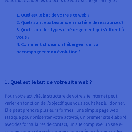
vous faut évaluer les objectifs de votre stratégie en ligne :
Documentation
Tarifs
Roadmap & Changelog
Disponibilités par régions
Roadmap & Changelog
1. Quel est le but de votre site web ?
Documentation
2. Quels sont vos besoins en matière de ressources ?
Roadmap & Changelog
3. Quels sont les types d’hébergement qui s’offrent à
vous ?
4. Comment choisir un hébergeur qui va
accompagner mon évolution ?
1. Quel est le but de votre site web ?
Pour votre activité, la structure de votre site Internet peut
varier en fonction de l’objectif que vous souhaitez lui donner.
Elle peut prendre plusieurs formes : une simple page web
statique pour présenter votre activité, un premier site élaboré
avec des formulaires de contact, un site complexe, un site e-
commerce, un site web sur mesure ou même plusieurs sites