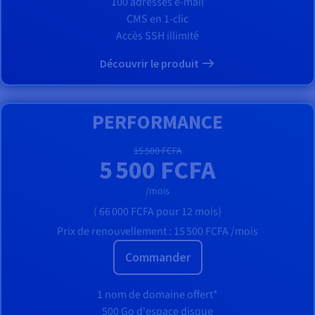
100 adresses e-mail
CMS en 1-clic
Accès SSH illimité
Découvrir le produit
PERFORMANCE
15 500 FCFA
5 500 FCFA
/mois
(
66 000 FCFA
pour 12 mois)
Prix de renouvellement :
15 500 FCFA
/mois
Commander
1 nom de domaine offert*
500 Go d'espace disque