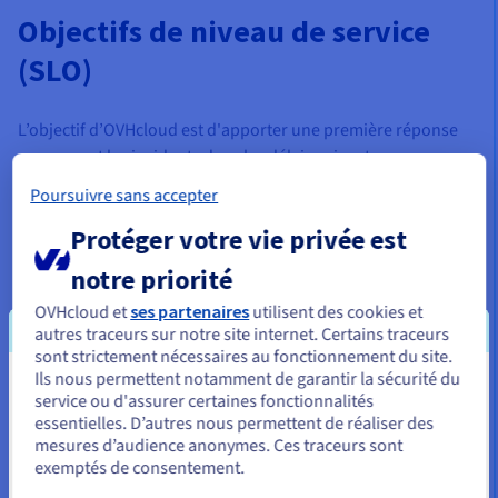
Objectifs de niveau de service
(SLO)
L’objectif d’OVHcloud est d'apporter une première réponse
concernant les incidents dans les délais suivants :
Poursuivre sans accepter
Indicateur
Priorité
Descriptif
Protéger votre vie privée est
Incident affectant la
disponibilité de
notre priorité
Temps de
l'ensemble ou de la
prise en
Priorité (P1)
majorité des services ;
OVHcloud et
ses partenaires
utilisent des cookies et
charge*
impact critique pour l
autres traceurs sur notre site internet. Certains traceurs
client
sont strictement nécessaires au fonctionnement du site.
Incident affectant une
Ils nous permettent notamment de garantir la sécurité du
Vous semblez être localisé en États-
partie des services ;
service ou d'assurer certaines fonctionnalités
Priorité (P2)
impact critique ou
essentielles. D’autres nous permettent de réaliser des
Unis.
significatif pour le
mesures d’audience anonymes. Ces traceurs sont
client
exemptés de consentement.
Pour commander, rendez-vous sur le site de votre pays (États-
Incident dégradant les
Unis) et créez un compte.