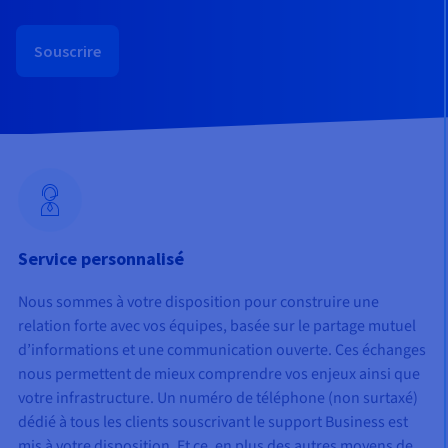
Documentation
Tarifs
Roadmap & Changelog
Disponibilités par régions
Roadmap & Changelog
Souscrire
Documentation
Roadmap & Changelog
Service personnalisé
Nous sommes à votre disposition pour construire une
relation forte avec vos équipes, basée sur le partage mutuel
d’informations et une communication ouverte. Ces échanges
nous permettent de mieux comprendre vos enjeux ainsi que
votre infrastructure. Un numéro de téléphone (non surtaxé)
dédié à tous les clients souscrivant le support Business est
mis à votre disposition. Et ce, en plus des autres moyens de