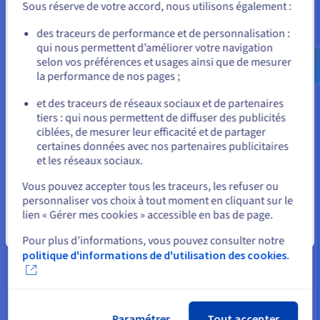
Priorité (P3)
services ; impact
Sous réserve de votre accord, nous utilisons également :
modéré pour le client
Allez sur le site États-Unis
des traceurs de performance et de personnalisation :
Demande d'assistance
qui nous permettent d’améliorer votre navigation
us.ovhcloud.com/
Anglais
USD - $
Priorité (P4/P5)
ou conseil ; impact
mineur pour le client
selon vos préférences et usages ainsi que de mesurer
la performance de nos pages ;
ou
* Le « temps de prise en charge » constitue le délai écoulé
et des traceurs de réseaux sociaux et de partenaires
entre l’enregistrement par OVHcloud du ticket incident et la
tiers : qui nous permettent de diffuser des publicités
Rester sur le site actuel
prise en charge de l’incident en cause par l’équipe de support
ciblées, de mesurer leur efficacité et de partager
Business. La prise en charge signifie la prise en compte du
certaines données avec nos partenaires publicitaires
et les réseaux sociaux.
ticket incident par OVHcloud, et non la résolution de
Sélectionner un autre site web
l’incident.
Vous pouvez accepter tous les traceurs, les refuser ou
personnaliser vos choix à tout moment en cliquant sur le
** Le respect des objectifs de niveau de service définis ci-
lien « Gérer mes cookies » accessible en bas de page.
dessus n’est pas garanti.
Fermer
Pour plus d’informations, vous pouvez consulter notre
Lors de l’ouverture d’un ticket incident, la priorité est
politique d'informations de d'utilisation des cookies.
qualifiée par le client puis confirmée par OVHcloud lors de sa
prise en charge.
Paramétrer
Tout accepter