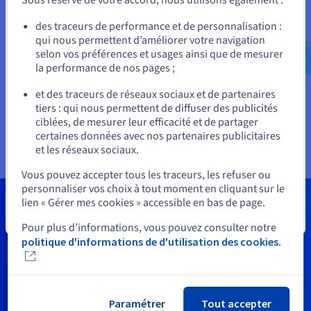
fournisseur de cloud choisir et comment garder la main sur
ses dépenses ? S’appuyant sur un benchmark évaluant les
Allez sur le site États-Unis
des traceurs de performance et de personnalisation :
performances et les tarifs des principaux fournisseurs de
qui nous permettent d’améliorer votre navigation
us.ovhcloud.com/
Anglais
USD - $
cloud, cette infographie vous aidera à identifier les économies
selon vos préférences et usages ainsi que de mesurer
que vous pourriez réaliser avec la solution Object Storage
la performance de nos pages ;
d’OVHcloud. Et ce, sans compromettre les performances ou la
ou
confidentialité.
et des traceurs de réseaux sociaux et de partenaires
tiers : qui nous permettent de diffuser des publicités
Rester sur le site actuel
ciblées, de mesurer leur efficacité et de partager
Voir l'infographie
certaines données avec nos partenaires publicitaires
et les réseaux sociaux.
Sélectionner un autre site web
Vous pouvez accepter tous les traceurs, les refuser ou
personnaliser vos choix à tout moment en cliquant sur le
lien « Gérer mes cookies » accessible en bas de page.
Contactez-nous pour découvrir
Fermer
Pour plus d’informations, vous pouvez consulter notre
comment nous pouvons vous
politique d'informations de d'utilisation des cookies.
aider à chaque étape du cycle de
vie de vos données
Paramétrer
Tout accepter