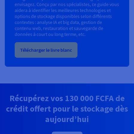
envisagez. Conçu par nos spécialistes, ce guide vous
aidera à identifier les meilleures technologies et
options de stockage disponibles selon différents
contextes : analyse IA et big data, gestion de
contenu web, restauration et sauvegarde de
données à court ou long terme, etc.
Télécharger le livre blanc
Récupérez vos
130 000 FCFA
de
crédit offert pour le stockage dès
aujourd’hui