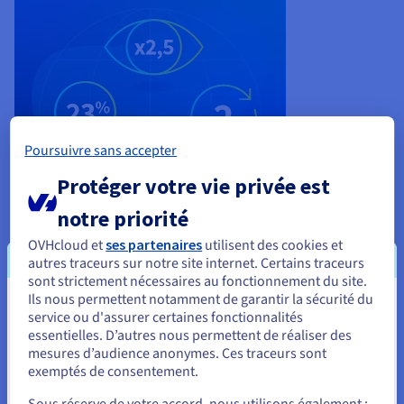
Poursuivre sans accepter
Protéger votre vie privée est
notre priorité
OVHcloud et
ses partenaires
utilisent des cookies et
autres traceurs sur notre site internet. Certains traceurs
sont strictement nécessaires au fonctionnement du site.
Choisir une solution cloud de
Ils nous permettent notamment de garantir la sécurité du
Vous semblez être localisé en États-
stockage objet : comprendre les
service ou d'assurer certaines fonctionnalités
essentielles. D’autres nous permettent de réaliser des
Unis.
offres du marché en 5 minutes
mesures d’audience anonymes. Ces traceurs sont
exemptés de consentement.
Pour commander, rendez-vous sur le site de votre pays (États-
Quand opter pour le stockage objet dans le cloud ? Quel
Unis) et créez un compte.
Sous réserve de votre accord, nous utilisons également :