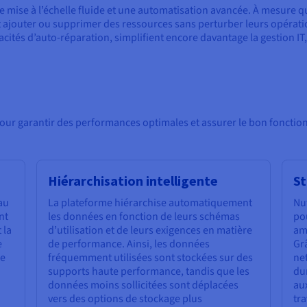
e mise à l’échelle fluide et une automatisation avancée. À mesure q
t ajouter ou supprimer des ressources sans perturber leurs opérati
apacités d’auto-réparation, simplifient encore davantage la gestion I
pour garantir des performances optimales et assurer le bon foncti
Hiérarchisation intelligente
St
au
La plateforme hiérarchise automatiquement
Nut
nt
les données en fonction de leurs schémas
pou
 la
d’utilisation et de leurs exigences en matière
am
e
de performance. Ainsi, les données
Grâ
ce
fréquemment utilisées sont stockées sur des
ne
supports haute performance, tandis que les
dur
données moins sollicitées sont déplacées
au
vers des options de stockage plus
tra