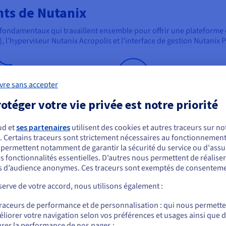
ts de Nutanix
ondamentaux qui travaillent ensemble pour offrir une plateforme 
, l’hyperviseur Nutanix Acropolis et l’interface de gestion Nutanix 
vre sans accepter
otéger votre vie privée est notre priorité
anix Acropolis
Nutanix Prism
ix Acropolis Hypervisor (AHV)
Nutanix Prism est une interface 
ud et
ses partenaires
utilisent des cookies et autres traceurs sur not
’hyperviseur qui alimente
gestion unifiée qui offre une vue
. Certains traceurs sont strictement nécessaires au fonctionnement 
ous semblez être localisé en États-Unis.
ix. Il fournit une couche de
centralisée de l’ensemble du
s permettent notamment de garantir la sécurité du service ou d'assu
alisation distribuée permettant
système. Elle permet aux
s fonctionnalités essentielles. D’autres nous permettent de réalise
r commander, rendez-vous sur le site de votre pays (États-Unis) et créez un
ntreprises d’exécuter plusieurs
administrateurs de surveiller, gé
 d’audience anonymes. Ces traceurs sont exemptés de consenteme
mpte.
nes virtuelles (VM) sur un
dépanner leur environnement e
 cluster de nœuds. Acropolis
toute simplicité, qu’il s’agisse de
erve de votre accord, nous utilisons également :
 en charge divers systèmes
provisionner et déployer des
Allez sur le site États-Unis
loitation invités, notamment
machines virtuelles ou de gérer
traceurs de performance et de personnalisation : qui nous permett
us.ovhcloud.com/
learn
Anglais
USD - $
ws et Linux, ainsi que des
liorer votre navigation selon vos préférences et usages ainsi que 
surveillance des serveurs
et
viseurs tels que VMware ESXi et
rer la performance de nos pages ;
l’utilisation des capacités.