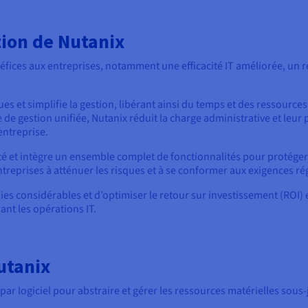
tion de Nutanix
fices aux entreprises, notamment une efficacité IT améliorée, un 
es et simplifie la gestion, libérant ainsi du temps et des ressourc
e gestion unifiée, Nutanix réduit la charge administrative et leur 
entreprise.
urité et intègre un ensemble complet de fonctionnalités pour protég
entreprises à atténuer les risques et à se conformer aux exigences r
es considérables et d’optimiser le retour sur investissement (ROI) 
ant les opérations IT.
utanix
ar logiciel pour abstraire et gérer les ressources matérielles sous-