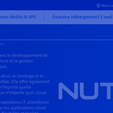
Mon c
eurs dédiés & VPS
Domaine Hébergement E-mail
ix ?
 dans le développement de
cture et la gestion
que.
calcul, le stockage et le
ifiée. Elle offre également
 n’importe quelle
 sur n’importe quel cloud.
 opérations IT, d’améliorer
e les applications cloud