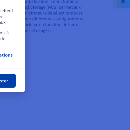
d’automatisation. Enfin, Nutanix
Unified Storage (NUS) permet aux
 à ses
mettent
administrateurs de sélectionner et
ism
er
d’affiner différentes configurations
aux.
de stockage en fonction de leurs
us
besoins et usages.
oix à
 de
ations
mer
pter