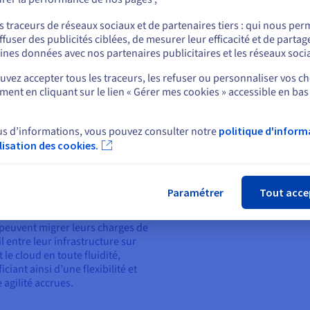
ou
soft Hyper-V.
Grâce à son interface intuitive et
s traceurs de réseaux sociaux et de partenaires tiers : qui nous per
fre des fonctionnalités avancées
nombreuses fonctionnalités, Pr
ffuser des publicités ciblées, de mesurer leur efficacité et de partag
Rester sur le site actuel
rtualisation, comme la migration
simplifie la gestion des
ines données avec nos partenaires publicitaires et les réseaux soci
rect, la haute disponibilité et la
environnements IT, même les pl
vez accepter tous les traceurs, les refuser ou personnaliser vos ch
se après sinistre, garantissant
complexes.
ent en cliquant sur le lien « Gérer mes cookies » accessible en bas
 l’accessibilité et la protection
Sélectionner un autre site web
pplications, même en cas de
 matérielle ou d’autres
us d’informations, vous pouvez consulter notre
politique d'inform
rbations.
ilisation des cookies.
Fer
olis s’intègre également
ement aux fournisseurs de cloud
c, permettant aux entreprises de
Paramétrer
Tout acce
truire des environnements
des et multicloud. Grâce à cela,
 peuvent migrer leurs charges de
il entre leur infrastructure sur
t le cloud en toute fluidité,
iciant ainsi d’une flexibilité et
 agilité accrues.