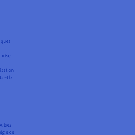
giques
 prise
isation
s et la
pulsez
égie de