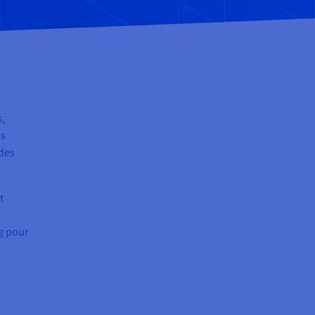
s,
es
 des
t
ng pour