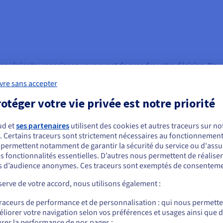
onvénients : renseignez-vous avant de prendre votre décision. Nou
que vous souhaitez suivre et à la façon dont vous souhaitez les affic
vre sans accepter
e mesurer les performances de vos serveurs. Vous pouvez installer
otéger votre vie privée est notre priorité
eurs dédiés
OVHcloud, car vous disposez d’un accès root complet.
 sur son propre système interne de surveillance des serveurs. Il e
ud et
ses partenaires
utilisent des cookies et autres traceurs sur not
n serveur en temps réel à l'aide de mesures importantes telles que l
. Certains traceurs sont strictement nécessaires au fonctionnement 
ous semblez être localisé en États-Unis.
place deux types de surveillance permettant de maintenir les solut
s permettent notamment de garantir la sécurité du service ou d'assu
s fonctionnalités essentielles. D’autres nous permettent de réalise
ur intégrité et en bon état de fonctionnement :
r commander, rendez-vous sur le site de votre pays (États-Unis) et créez un
 d’audience anonymes. Ces traceurs sont exemptés de consenteme
mpte.
riel physique ;
erve de votre accord, nous utilisons également :
nce des solutions hébergées sur un serveur.
Allez sur le site États-Unis
traceurs de performance et de personnalisation : qui nous permett
us.ovhcloud.com/
Anglais
USD - $
'une infrastructure sur site au cloud ou à nos datacenters, vous pou
liorer votre navigation selon vos préférences et usages ainsi que 
abitude.
rer la performance de nos pages ;