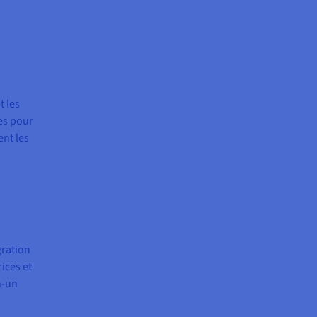
t les
les pour
ent les
gration
rices et
n-un