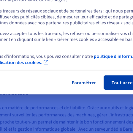
ou
s traceurs de réseaux sociaux et de partenaires tiers : qui nous per
ffuser des publicités ciblées, de mesurer leur efficacité et de partag
Rester sur le site actuel
ines données avec nos partenaires publicitaires et les réseaux soci
T
vez accepter tous les traceurs, les refuser ou personnaliser vos ch
essentiel pour assurer des performances optimales. Recherchez des o
ent en cliquant sur le lien « Gérer mes cookies » accessible en bas
Sélectionner un autre site web
données, des alertes instantanées et des fonctionnalités d'automa
 essentiel pour gérer votre infrastructure informatique, surveiller l
us d’informations, vous pouvez consulter notre
politique d'inform
s devez également choisir le bon logiciel et comprendre comment
ilisation des cookies.
Fer
Paramétrer
Tout acce
veurs dédiés
 en matière de performances et de fiabilité. Grâce aux outils et logi
lement surveiller les performances des machines, gérer l'infrastruct
pproche tout-en-un permet de maintenir le bon fonctionnement de
ilité et la gestion informatique globale. Avec un serveur dédié Bare