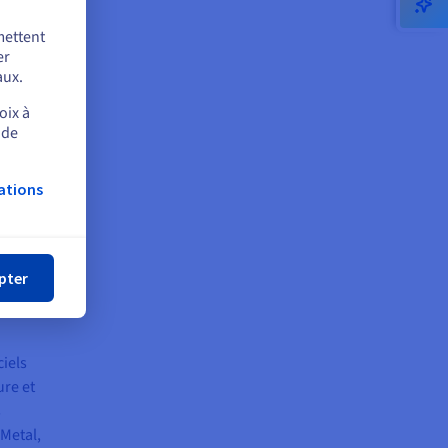
mettent
er
aux.
oix à
utils
 de
tisation
es
ations
mer
pter
ciels
ure et
s
 Metal,