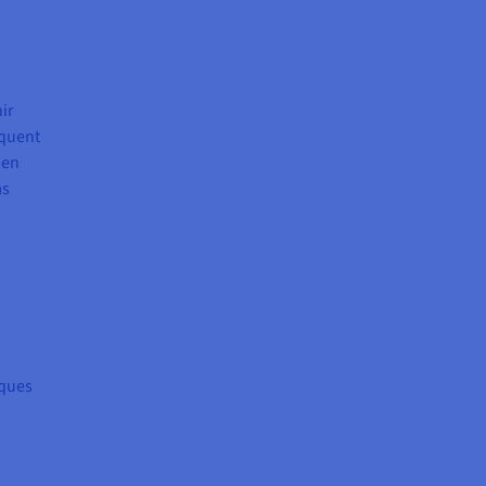
ir
squent
 en
as
lques