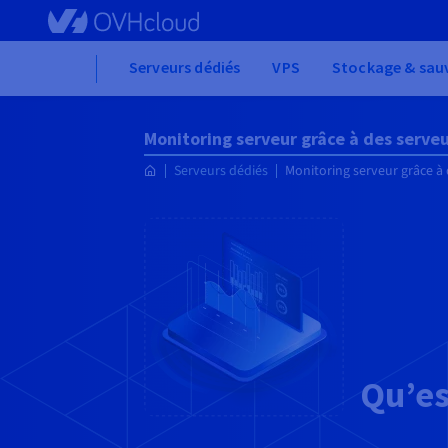
Skip
to
main
Home
Serveurs dédiés
VPS
Stockage & sau
content
Monitoring serveur grâce à des serve
Serveurs dédiés
Monitoring serveur grâce à
Qu’es