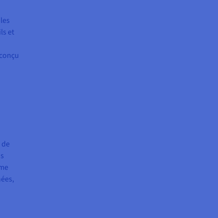
 les
ls et
 conçu
 de
us
ème
nées,