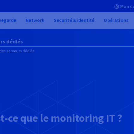
Mon c
vegarde
Network
Securité & identité
Opérations
urs dédiés
 des serveurs dédiés
t-ce que le monitoring IT ?