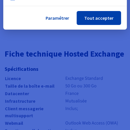
une sécurité maximale de votre compte de messagerie.
Solution anti-DDoS incluse par défaut, afin de vous
préserver des attaques extérieures.
Paramétrer
Tout accepter
Fiche technique Hosted Exchange
Spécifications
Exchange Standard
Licence
50 Go ou 300 Go
Taille de la boîte e-mail
France
Datacenter
Mutualisée
Infrastructure
Inclus;
Client messagerie
multisupport
Outlook Web Access (OWA)
Webmail