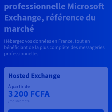
Documentation
professionnelle Microsoft
Tarifs
Roadmap & Changelog
Disponibilités par régions
Roadmap & Changelog
Exchange, référence du
Documentation
Roadmap & Changelog
marché
Hébergez vos données en France, tout en
bénéficiant de la plus complète des messageries
professionnelles
Hosted Exchange
À partir de
3 200 FCFA
/mois/compte