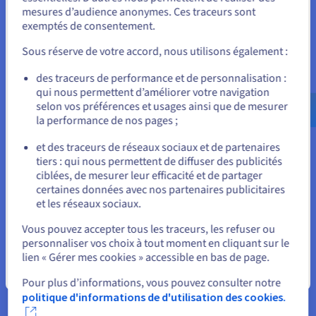
Unis.
mesures d’audience anonymes. Ces traceurs sont
exemptés de consentement.
Pour commander, rendez-vous sur le site de votre pays (États-
Unis) et créez un compte.
Sous réserve de votre accord, nous utilisons également :
Allez sur le site États-Unis
des traceurs de performance et de personnalisation :
qui nous permettent d’améliorer votre navigation
us.ovhcloud.com/
Anglais
USD - $
selon vos préférences et usages ainsi que de mesurer
la performance de nos pages ;
ou
Vos comptes de messagerie Exchange hébergés sur
et des traceurs de réseaux sociaux et de partenaires
une infrastructure OVHcloud hautement sécurisée
tiers : qui nous permettent de diffuser des publicités
Rester sur le site actuel
ciblées, de mesurer leur efficacité et de partager
Vos e-mails et leurs données associées sont hébergés en
certaines données avec nos partenaires publicitaires
France, dans nos propres centres de données.
et les réseaux sociaux.
Sélectionner un autre site web
Haute disponibilité et redondance garanties, avec deux
Vous pouvez accepter tous les traceurs, les refuser ou
datacenters actifs et un troisième en backup.
personnaliser vos choix à tout moment en cliquant sur le
OVHcloud effectue au moins une sauvegarde
lien « Gérer mes cookies » accessible en bas de page.
Fermer
quotidienne de votre service sur un autre serveur de
Pour plus d’informations, vous pouvez consulter notre
messagerie.
politique d'informations de d'utilisation des cookies.
Services antispam, antivirus et antiphishing inclus, pour