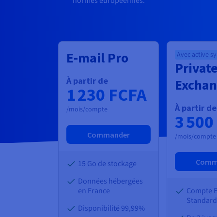
normes européennes.
E-mail Pro
Avec active s
Privat
À partir de
Excha
1 230 FCFA
À partir de
/mois/compte
3 500
Commander
/mois/compte
Comm
15 Go de stockage
Données hébergées
en France
Compte 
Standard
Disponibilité 99,99%