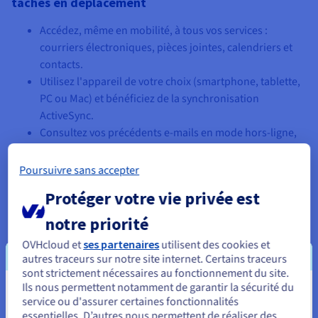
tâches en déplacement
Accédez, même en mobilité, à tous vos services :
courriers électroniques, pièces jointes, calendriers et
contacts.
Utilisez l'appareil de votre choix (smartphone, tablette,
PC ou Mac) et bénéficiez de la synchronisation
ActiveSync.
Consultez vos précédents e-mails en mode hors-ligne,
lorsque vous êtes en déplacement ou sans accès à
Internet.
Poursuivre sans accepter
Protéger votre vie privée est
notre priorité
OVHcloud et
ses partenaires
utilisent des cookies et
autres traceurs sur notre site internet. Certains traceurs
sont strictement nécessaires au fonctionnement du site.
Ils nous permettent notamment de garantir la sécurité du
Vous semblez être localisé en États-
service ou d'assurer certaines fonctionnalités
essentielles. D’autres nous permettent de réaliser des