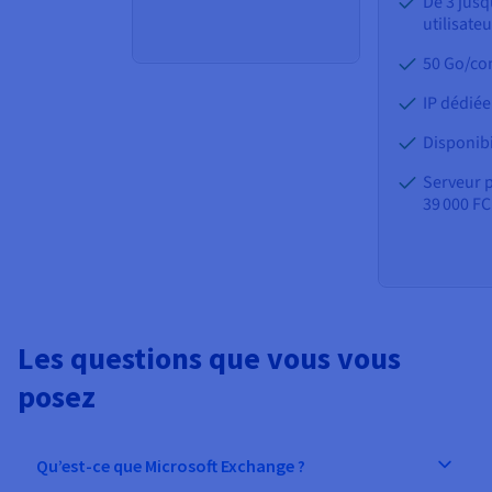
De 3 jusq
utilisate
50 Go/co
IP dédiée
Disponibi
Serveur p
39 000 F
Les questions que vous vous
posez
Qu’est-ce que Microsoft Exchange ?